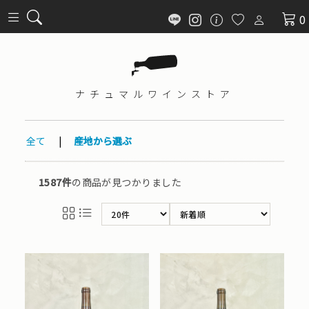
0
ナチュマル
ワインストア
全て
|
産地から選ぶ
1587件
の商品が見つかりました