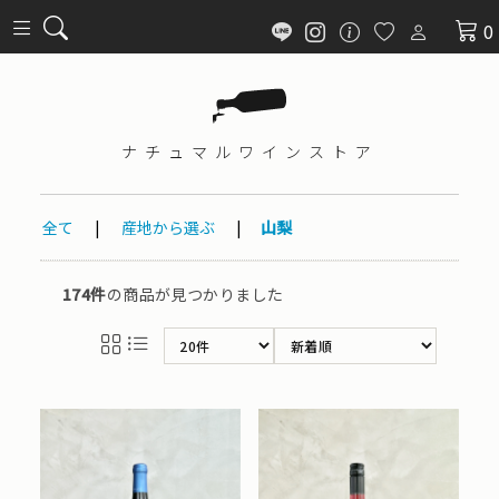
0
ナチュマル
ワインストア
全て
|
産地から選ぶ
|
山梨
174件
の商品が見つかりました