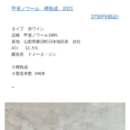
用しました。
甲斐ノワール 樽熟成 2021
〇栽培と醸造について
2750円(税込)
2020産のものはアメリカンオークの新樽で10か月熟成し
たものと2021年収穫のものをブレンドして瓶詰めしまし
タイプ 赤ワイン
た。
品種 甲斐ノワール100%
産地 山梨県勝沼町日休地区産 自社
〇味わい
Alc 12.5％
完熟由来のフルーティーな香りに新樽の華やかな香りが融
醸造所 ドメーヌ・ジン
合しています。アントシアニンたっぷりな重厚な色合いの
割にはタンニン軽めですっきりした味わいです。
※樽熟成
※製造本数 340本
〇料理との相性
薄めの醤油系料理、すき焼き、ローストビーフ、ボロネー
ゼパスタなど肉料理全般に合います。
「少量、多品種」が合言葉のブティックワイナリー ドメ
ーヌ・ジンさんから新作を含め、多数入荷しました。
〇ヒトコト
樽の割合は2020年新樽40%2021年樽ナシ60%です。
栽培から販売まで、すべてお一人で作業されているため、
各種ワインの製造本数が少なく、希少性が高いワイナリー
引用：ドメーヌ・ジン
ですが、こだわりいっぱいのワインです。