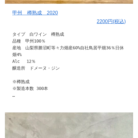
〇ぶどうについて
勝沼町日休地区のガレキ混じり粘土質土壌の水はけのよい
甲州 樽熟成 2020
自社畑で生育された甲斐ノワールを使用。
2200円(税込)
〇栽培と醸造について
タイプ 白ワイン 樽熟成
甲斐ノワールをステンレスで発酵した後、アメリカンオー
品種 甲州100％
クの2年目樽で10か月熟成。
産地 山梨県勝沼町等々力畑産60%自社鳥居平畑36％日休
畑4%
〇味わい
Alc 12％
甲斐ノワールの酸味、スパイシーな香りと樽の香りが融合
醸造所 ドメーヌ・ジン
して深みのあるワインに仕上がりました。
※樽熟成
〇料理との相性
※製造本数 300本
焼肉、ビーフシチュー、すき焼き、もつ煮など肉料理全般
にあいます。
「少量、多品種」が合言葉のブティックワイナリー ドメ
ーヌ・ジンさんから新作を含め、多数入荷しました。
引用：ドメーヌ・ジン
栽培から販売まで、すべてお一人で作業されているため、
各種ワインの製造本数が少なく、希少性が高いワイナリー
ですが、こだわりいっぱいのワインです。