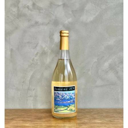
是非沢山の方に飲んでいただきたいです！
甲州特有のしっかりした酸味がワインに輪郭を与えて、甲
斐路のタンニンが苦味と芯を作っています。
フルーティーな香りと果実味溢れる味わいに、オレンジワ
インを思わせる果皮のニュアンスが複雑味を演出していま
す！
甲斐路は『赤いマスカット』とも呼ばれ、「フレームトー
ケー」という赤みがかった大ぶり品種に「ネオマスカッ
ト」の交配種で甘く穏やかな酸味が特徴です！
それにしてもこのクオリティにお求め易い良心価格！
家の常備ワイン決定です！
☆澱の舞い上がりが気になる方は２，３日冷蔵庫で立てて
保管いただくと澱が沈みます。
作り手さんから