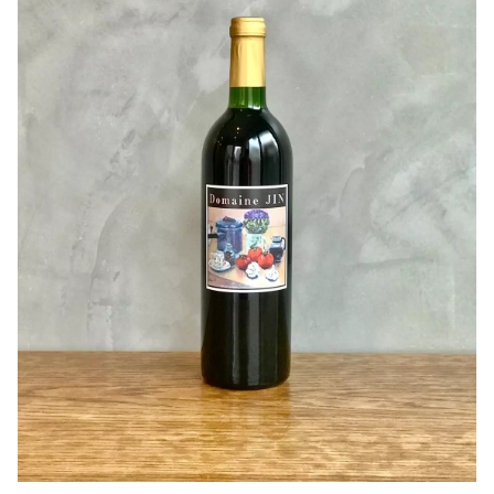
ますが、完熟感ある果実味と複雑味を持っています。少し
とろみがかった液体が長めの余韻を作りだしています。
温度が上がり、開くと一気に果実味が溢れてきます。
16度位で抜栓しても十分美味しさが伝わるかと思います。
畑のポテンシャルを感じます！
作り手さんから
〇ぶどうについて
勝沼鳥居平の急斜面、最上段二段に植えたシラーと日休地
区の畑に植えたシラーを使用。
〇栽培と醸造について
二か所のシラーを混醸し、植樹八年ほどの若木で量が少な
いため、樽熟成は行わず仕上げました。
〇味わい
しっかりしたボディと果実味、シラーらしい胡椒のニュア
ンスも感じることができます。
〇料理との相性