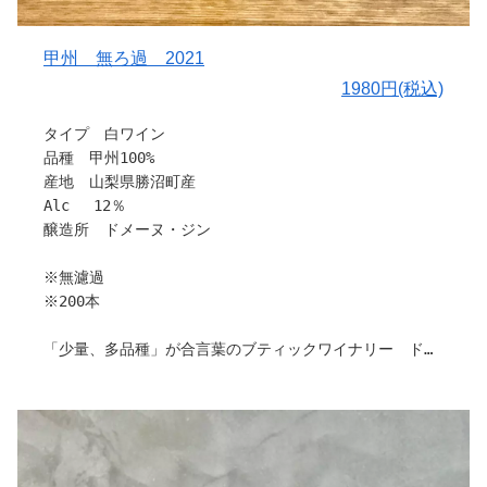
〇栽培と醸造について
甲州をステンレスで発酵後、アメリカンオークの2年目樽
で12か月熟成させました。
甲州 無ろ過 2021
〇味わい
1980円(税込)
キリッとした酸味と華やかな樽の香りが漂う骨格のしっか
りしたワインに仕上がりました。
タイプ 白ワイン
品種 甲州100%
〇料理との相性
産地 山梨県勝沼町産
鶏肉、豚肉全般、スモーク料理、ローストビーフ、生ハム
Alc 12％
やバター、オリーブオイル、チーズなども合います。
醸造所 ドメーヌ・ジン
引用：ドメーヌ・ジン
※無濾過
※200本
「少量、多品種」が合言葉のブティックワイナリー ドメ
ーヌ・ジンさんから新作を含め、多数入荷しました。
栽培から販売まで、すべてお一人で作業されているため、
各種ワインの製造本数が少なく、希少性が高いワイナリー
ですが、こだわりいっぱいのワインです。