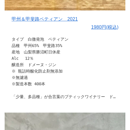
〇味わい
甲州らしい香りと豊かな酸味があります。
甲州＆甲斐路ペティアン 2021
1980円(税込)
〇料理との相性
和食、特にかけソバや白菜と油揚げの煮物など薄味の出汁
タイプ 白微発泡 ペティアン
味によく合います。
品種 甲州65% 甲斐路35%
産地 山梨県勝沼町日休産
〇ヒトコト
Alc 12％
無濾過製造の為オリが沈殿する場合がありますが、品質に
醸造所 ドメーヌ・ジン
問題ありません。
※ 瓶詰時酸化防止剤無添加
※無濾過
引用：ドメーヌ・ジン
※製造本数 400本
「少量、多品種」が合言葉のブティックワイナリー ドメ
ーヌ・ジンさんから新作を含め、多数入荷しました。
栽培から販売まで、すべてお一人で作業されているため、
各種ワインの製造本数が少なく、希少性が高いワイナリー
ですが、こだわりいっぱいのワインです。