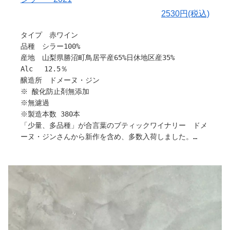
2530円(税込)
タイプ 赤ワイン
品種 シラー100%
産地 山梨県勝沼町鳥居平産65%日休地区産35%
Alc 12.5％
醸造所 ドメーヌ・ジン
※ 酸化防止剤無添加
※無濾過
※製造本数 380本
「少量、多品種」が合言葉のブティックワイナリー ドメ
ーヌ・ジンさんから新作を含め、多数入荷しました。
栽培から販売まで、すべてお一人で作業されているため、
各種ワインの製造本数が少なく、希少性が高いワイナリー
ですが、こだわりいっぱいのワインです。
是非沢山の方に飲んでいただきたいです！
色味はクリアで鮮やかな紅色。香りに若く青い印象もあり