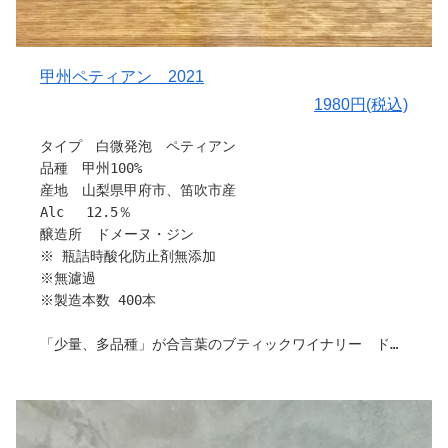
〇ぶどうについて
９月上～中旬に収穫。
〇栽培と醸造について
甲州ペティアン 2021
酸味のしっかりした甲州をベースに果実味たっぷりの甲斐
1980円(税込)
路をブレンドし、瓶内二次発酵で微発泡に。瓶詰時は亜硫
酸無添加で仕上げました。
タイプ 白微発泡 ペティアン
品種 甲州100%
〇味わい
産地 山梨県甲府市、笛吹市産
マスカット香に加え、洋梨、リンゴ、和柑橘の香り漂う優
Alc 12.5％
しい味わいです。
醸造所 ドメーヌ・ジン
※ 瓶詰時酸化防止剤無添加
〇料理との相性
※無濾過
和食全般、甘さを抑えたチーズケーキなどを合わせて。
※製造本数 400本
〇ヒトコト
「少量、多品種」が合言葉のブティックワイナリー ドメ
休日の午後、まったりした時間のお供にも最適です！
ーヌ・ジンさんから新作を含め、多数入荷しました。
引用：ドメーヌ・ジン
栽培から販売まで、すべてお一人で作業されているため、
各種ワインの製造本数が少なく、希少性が高いワイナリー