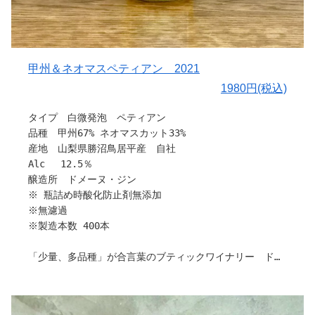
〇栽培と醸造について
約２か月の低温発酵後、瓶内二次発酵により発泡ワインに
仕上げました。
甲州＆ネオマスペティアン 2021
1980円(税込)
〇味わい
低温発酵由来のフルーティーな香りとキリッとした酸味、
タイプ 白微発泡 ペティアン
瓶詰時亜硫酸無添加でやさしい味わいです。
品種 甲州67% ネオマスカット33%
〇料理との相性
産地 山梨県勝沼鳥居平産 自社
和食全般に最適です。
Alc 12.5％
醸造所 ドメーヌ・ジン
※ 瓶詰め時酸化防止剤無添加
引用：ドメーヌ・ジン
※無濾過
※製造本数 400本
「少量、多品種」が合言葉のブティックワイナリー ドメ
ーヌ・ジンさんから新作を含め、多数入荷しました。
栽培から販売まで、すべてお一人で作業されているため、