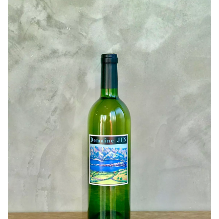
各種ワインの製造本数が少なく、希少性が高いワイナリー
ですが、こだわりいっぱいのワインです。
是非沢山の方に飲んでいただきたいです！
このペティアンは甲州種がメインですがネオマスのジュー
シーで甘やかな香りが発泡と共に広がって、華やかな印象
を持っています！
ネオマスカットとは 甲州三尺と マスカット・オブ・ア
レキサンドリア を交配してつくられた品種で、マスカッ
ト特有の爽やかな香りが特徴です！
柔らかな酸味と少し甘さを感じる味わいと苦味のバランス
がとても良いんです！時間が経過するとグアバなどのトロ
ピカルフルーツの要素も出てきてパワーアップしていきま
す！香りの変化で印象がガラリと変わるんです！
オーストラリアやイタリアの自然派ワインがお好きな方は
ドンピシャですね！
これは果実味爆弾です(^^)個人的にすごくオススメです！
思わずお値段あってますか？と二度見してしまうシリーズ