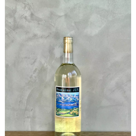
和食全般の食中酒としてはもちろん、休日の午後のまった
各種ワインの製造本数が少なく、希少性が高いワイナリー
りした時間のお供にも最適です。
ですが、こだわりいっぱいのワインです。
〇ヒトコト
是非沢山の方に飲んでいただきたいです！
甘めの桃とも結構合います。
一口飲んで果皮のニュアンスとうま味が一層増してます！
引用：ドメーヌ・ジン
芯のある白ワインで、キリッと辛口ですが、果実香と少し
吟醸香を感じます。
完熟リンゴとピシっとした酸味が料理をより引き立ててく
れそうですね！カルパッチョとか良いですねー(^^)
しっかり冷やして頂きたいですが、抜栓後数日で変化する
味わいも楽しんでほしいです！
3日後もうまーい(^^)と感じられました！これもシュー
ル・リーのおかげですかね⁉
☆シュール・リーとは 発酵後のすぐにオリ引きせず、ワ
インをオリに触れさせ熟成をさせうま味や香りを増すこと
が出来る製法です。
☆無濾過処理の為オリが沈殿する場合がありますが、品質
に問題はありません。