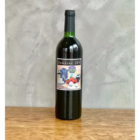
色味がとても鮮やかで、クリアで華麗さを持っています。
ヤマソーヴィニオンは野性味と酸味表現の強いワインが多
い中、
ドメーヌ・ジンさんのヤマソーヴィニオンは柔らかいタン
ニンとまろやかな酸味に熟したうま味とフレッシュさも持
ち合わせています。
樽熟成が素晴らしく、樽の香りがワイン全体を包みこんで
いるようなイメージですした。
美味しいの一言です！
グラスは小ぶりでも良いんですが、丸みがあるものが良い
かと思いました。
酸味がまろやかなので、酸化的に扱ってもバランスが崩れ
ず、うま味が増します！
お試しください！
作り手さんから
〇ぶどうについて
福島県二本松産の収穫年度が異なるヤマソーヴィニオン使