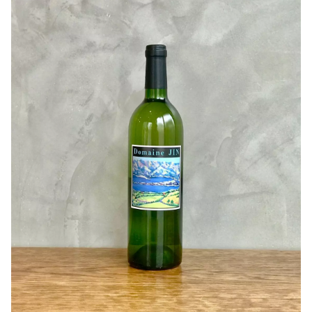
是非沢山の方に飲んでいただきたいです！
色味がしっかりとした黒色と紫色から濃いタンニンを連想
させますが、口当たりはすーっと馴染む酸味とクリアな味
わいで驚きました！
液体はとろみがかり舌を押す重さがあります。濃い果実味
が特徴的です！
甲斐ノワールとは カベルネ・ソーヴィニョンとブラッ
ク・クイーンを交配した山梨県オリジナル品種で、骨格が
しっかりしているので西洋料理とも相性がいいんです(^^)
主張がしっかりしているので、ぺリングの提案にもおすす
めです！
個性的な香りを持ち、樽香、熟成香、溜り醤油の様な香
り、ファンデーションなど紫色の花を連想させます！
変化する香りにコメントしながら飲んでみるのも楽しいで
すね！
作り手さんから