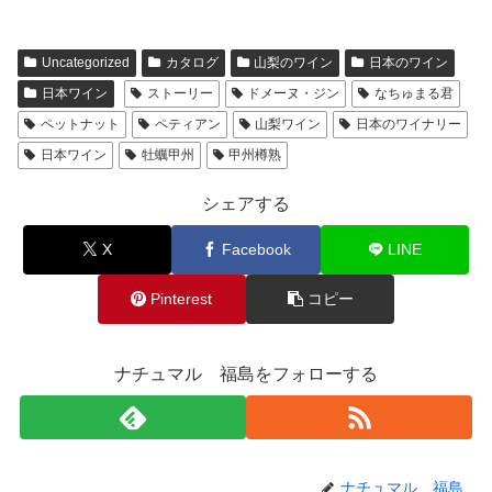
各種ワインの製造本数が少なく、希少性が高いワイナリー
ですが、こだわりいっぱいのワインです。
是非沢山の方に飲んでいただきたいです！
Uncategorized
カタログ
山梨のワイン
日本のワイン
日本ワイン
ストーリー
ドメーヌ・ジン
なちゅまる君
ネーミングの通り「牡蠣」に合わせて楽しんでほしい白ワ
ペットナット
ペティアン
山梨ワイン
日本のワイナリー
インです！キンキンに冷やして生牡蠣とポン酢に合わせ
日本ワイン
牡蠣甲州
甲州樽熟
て！少し温度を上げて牡蠣のクリーム煮にも！合うんです
(^^)
シェアする
様々なジャンルのシェフ、ソムリエ、ワインインポーター
X
Facebook
LINE
の方々にブラインドテイスティングをしてもらいました
が、果実味とミネラル感、優しい飲み口に「これが甲州で
Pinterest
コピー
すか？」と驚きのリアクションが多数でした！
飲み方や温度帯を変えて、色んな牡蠣料理に合わせて楽し
ナチュマル 福島をフォローする
んでほしいです！
作り手さんから
〇ぶどうについて
甲州種としては早めの９月中旬に収穫。
ナチュマル 福島