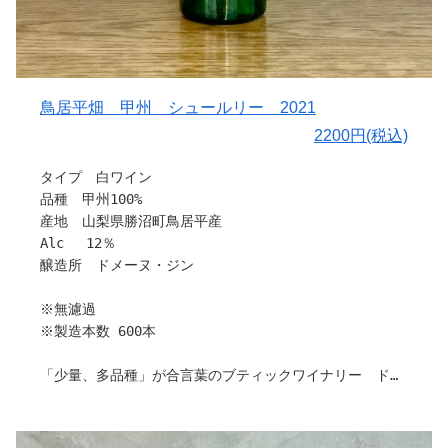
です！
☆澱が沈んでいるので、気になる方は、２～３日ほど冷蔵
庫でよく冷やしていただきそっと注いでいただくと澱の舞
い上がりを抑えられます！
鳥居平畑 甲州 シュールリー 2021
2200円(税込)
作り手さんから
タイプ 白ワイン
〇ぶどうについて
品種 甲州100%
９月下旬に収穫。
産地 山梨県勝沼町鳥居平産
〇栽培と醸造について
Alc 12％
甲州を低温発酵し、完熟ネオマスカットを別に発酵後ブレ
醸造所 ドメーヌ・ジン
ンド、瓶内二次発酵を行い、瓶詰時は亜硫酸無添加で仕上
げました。
※無濾過
※製造本数 600本
〇味わい
酸味がしっかりした甲州にほのかなマスカット香が加わ
「少量、多品種」が合言葉のブティックワイナリー ドメ
り、優しい味わいです。
ーヌ・ジンさんから新作を含め、多数入荷しました。
〇料理との相性
栽培から販売まで、すべてお一人で作業されているため、