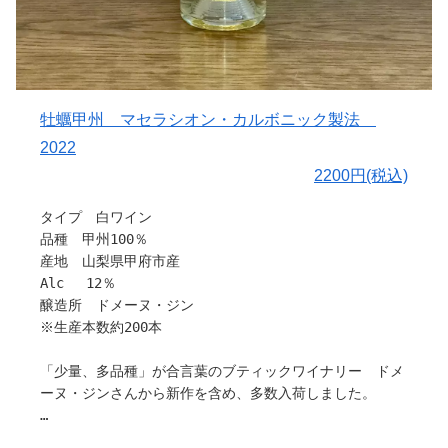
作り手さんから
〇ぶどうについて
勝沼町鳥居平、急斜面の自社畑甲州を9月26日と10月18日
に分け収穫したブドウを使用。
牡蠣甲州 マセラシオン・カルボニック製法
〇栽培と醸造について
2022
収穫日の違う甲州を別々に低温発酵しブレンド。その後シ
2200円(税込)
ュールリー製法にて仕上げました。
タイプ 白ワイン
〇味わい
品種 甲州100％
早めに収穫した甲州の酸味と完熟甲州の果実味に酵母由来
産地 山梨県甲府市産
のうま味が加わり、厚みのある味わいに。
Alc 12％
醸造所 ドメーヌ・ジン
〇料理との相性
※生産本数約200本
和食、特にかけか蕎麦や白菜と油揚げの煮物など薄味の出
汁味によく合います。
「少量、多品種」が合言葉のブティックワイナリー ドメ
ーヌ・ジンさんから新作を含め、多数入荷しました。
引用：ドメーヌ・ジン
栽培から販売まで、すべてお一人で作業されているため、