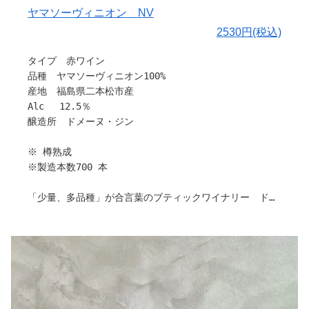
ブリーチーズ、ウォッシュタイプチーズ。ローストビー
ヤマソーヴィニオン NV
フ、サンマの塩焼き、トマトソース系パスタ（ミートソー
2530円(税込)
ス、アラビアータ等
タイプ 赤ワイン
〇ヒトコト
品種 ヤマソーヴィニオン100%
今からでも充分楽しめるワインです。
産地 福島県二本松市産
引用：ドメーヌ・ジン
Alc 12.5％
醸造所 ドメーヌ・ジン
※ 樽熟成
※製造本数700 本
「少量、多品種」が合言葉のブティックワイナリー ドメ
ーヌ・ジンさんから新作を含め、多数入荷しました。
栽培から販売まで、すべてお一人で作業されているため、
各種ワインの製造本数が少なく、希少性が高いワイナリー
ですが、こだわりいっぱいのワインです。
是非沢山の方に飲んでいただきたいです！