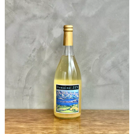
是非沢山の方に飲んでいただきたいです！
完熟感が香りで伝わるくらいに果実味があります！
甲州特有の伸びやかな酸味があるんですが、ミネラル感も
あり程よい苦みが芯のあるワインをつくっています。
香りの中に「梨」を連想させ、みずみずしく、さっぱり！
飲み飽きさせないそんなワインです。
料理にも合う！香りの引き出しがとても素晴らしい！お値
段も良心的！
常備ワイン決定です(^^)
作り手さんから
〇ぶどうについて
勝沼町産の10月上旬に収穫された完熟甲州のみを使用しま
した。
〇栽培と醸造について
短時間のスキンコンタクトと低温発酵により香りを引き出
し、無ろ過にて仕上げました。