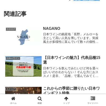
〇栽培と醸造について
甲州種ぶどうをボジョレー・ヌーヴォーと同じマセラシオ
ン・カルボニック製法にて房ごと約二週間、タンクに閉じ
関連記事
込め独特の香りと柔らかい酸を引き出しました。
〇料理との相性
NAGANO
カタログ
優しい味わいと香りは生牡蠣にポン酢やレモンを合わせ
日本ワインの銘産地「長野」メルローを
て。牡蠣フライ、牡蠣のアヒージョ、常夜鍋など和食全般
主として高い人気を博しています。気候
風土が多様性に富んでいて数々の個性的
に合います。
な生産地があるエリア。クラシックから
〇ヒトコト
自然派まで。安定の長野ワイン。
マセラシオン・カルボニック製法により強い酸味が減酸さ
【日本ワインの魅力】代表品種15
れていて、ポン酢にあわせるなら、この優しい甲州が良い
日本のワイン
選
のではないかと思います。
日本ワインを飲んでみたいけど何を選べ
ばいいのかわからない！そんな方におス
引用：ドメーヌ・ジン
スメ！是非、「品種」で選んでみてくだ
さい(^^)好きな「推し品種」が見つかると
次回からワイン選びが楽しくなります
ね！日本ワイン選びの参考にしてみてく
これからの季節に贈りたい日本ワ
カタログ
ださい！
インギフト特集
街にイルミネーションが灯り、クリスマ
スや年末年始の集まりが待ち遠しい季節
ホーム
検索
トップ
サイドバー