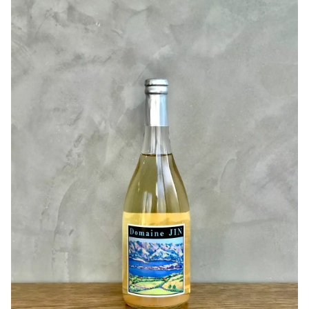
ですが、こだわりいっぱいのワインです。
是非沢山の方に飲んでいただきたいです！
ミネラル感を感じる柑橘のフレーバーから、キュッと苦み
と酸味が爽やかさを演出してくれます。
スッキリした印象で合わせる料理を選ばず、万能型です。
瓶内二次発酵の発泡ワインなので氷水でキンキンに冷やし
て、シャープな口当たりで楽しむのも良いかと思います！
時間の経過で旨味がぐんぐん伸びて来るので、変化にも注
目です！
☆酵母由来のオリが気になる方は2,3日冷蔵庫で立てて保管
して静かに注いでください。オリを混ぜても問題ありませ
ん。
作り手さんから
〇ぶどうについて
９月中～下旬に収穫された甲府市産、笛吹市産の完熟甲州
を使用。