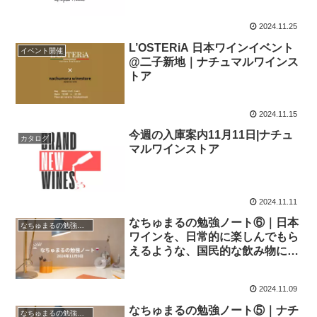
2024.11.25
L’OSTERiA 日本ワインイベント
イベント開催
@二子新地｜ナチュマルワインス
トア
2024.11.15
今週の入庫案内11月11日|ナチュ
カタログ
マルワインストア
2024.11.11
なちゅまるの勉強ノート⑥｜日本
なちゅまるの勉強ノート
ワインを、日常的に楽しんでもら
えるような、国民的な飲み物にし
たい。
2024.11.09
なちゅまるの勉強ノート⑤｜ナチ
なちゅまるの勉強ノート