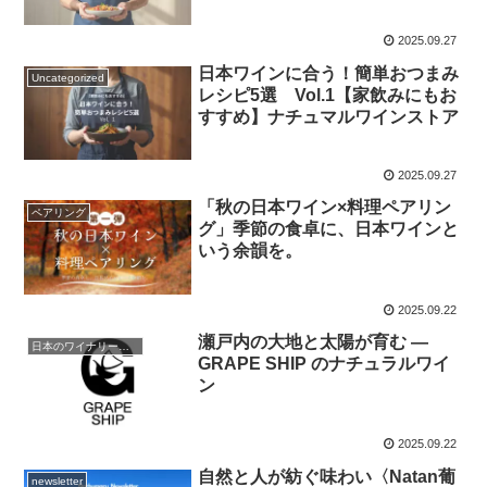
2025.09.27
日本ワインに合う！簡単おつまみ
Uncategorized
レシピ5選 Vol.1【家飲みにもお
すすめ】ナチュマルワインストア
2025.09.27
「秋の日本ワイン×料理ペアリン
ペアリング
グ」季節の食卓に、日本ワインと
いう余韻を。
2025.09.22
瀬戸内の大地と太陽が育む ―
日本のワイナリー探訪記
GRAPE SHIP のナチュラルワイ
ン
2025.09.22
自然と人が紡ぐ味わい〈Natan葡
newsletter