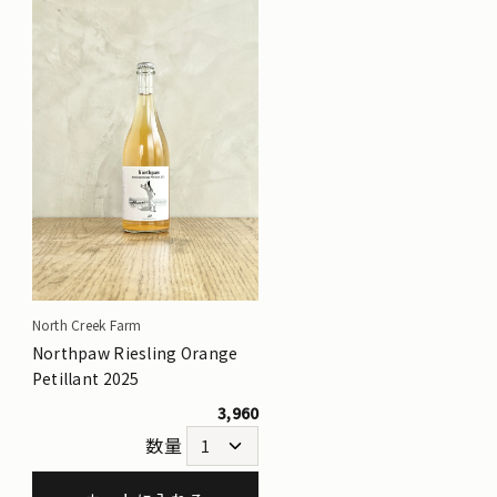
North Creek Farm
Northpaw Riesling Orange
Petillant 2025
3,960
数量