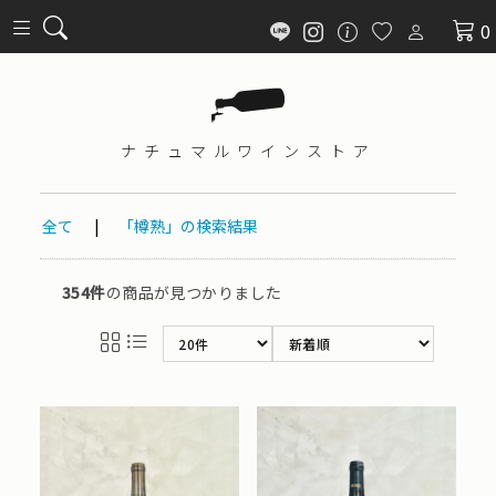
0
ナチュマル
ワインストア
全て
|
「樽熟」の検索結果
354件
の商品が見つかりました