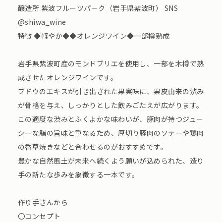
醸造所 紫波フルーツパーク（岩手県紫波町） SNS
@shiwa_wine
特徴 ◆軽やか◆◆オレンジワイン◆一部樽熟成
岩手県紫波町産のモンドブリエを使用し、一部を木樽で熟
成させたオレンジワインです。
ブドウのエキスが引き出された果実味に、果皮由来の渋み
が骨格を与え、しっかりとした飲みごたえが広がります。
この適度な渋みとふくよかな味わいが、豚肉が持つジュー
シーな脂の旨味と重なるため、厚切り豚肉のソテーや鶏肉
の香草焼きなどと合わせるのがおすすめです。
豊かな自然風土が未来へ続くよう願いが込められた、造り
手の新たな歩みを象徴する一本です。
作り手さんから
〇コンセプト