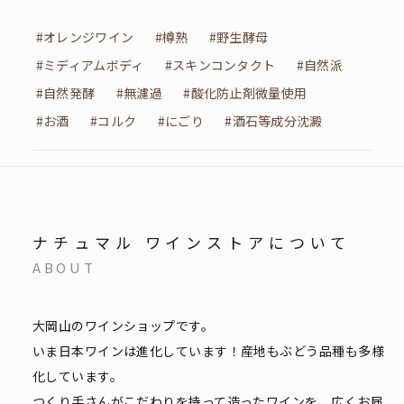
#オレンジワイン
#樽熟
#野生酵母
#ミディアムボディ
#スキンコンタクト
#自然派
#自然発酵
#無濾過
#酸化防止剤微量使用
#お酒
#コルク
#にごり
#酒石等成分沈澱
ナチュマル ワインストアについて
ABOUT
大岡山のワインショップです。
いま日本ワインは進化しています！産地もぶどう品種も多様
化しています。
つくり手さんがこだわりを持って造ったワインを、広くお届