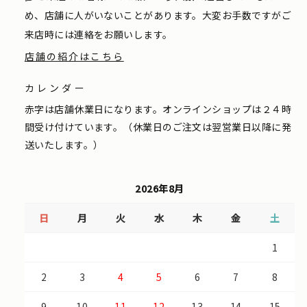
め、店舗に人がいないことがあります。大変お手数ですがご
来店時には連絡をお願いします。
店舗の紹介はこちら
カレンダー
赤字は店舗休業日になります。オンラインショップは２４時
間受け付けています。（休業日のご注文は翌営業日以降に発
送いたします。）
2026年8月
日
月
火
水
木
金
土
1
2
3
4
5
6
7
8
9
10
11
12
13
14
15