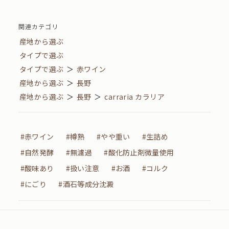
関連カテゴリ
産地から選ぶ
タイプで選ぶ
タイプで選ぶ
＞
赤ワイン
産地から選ぶ
＞
長野
産地から選ぶ
＞
長野
＞
carraria カラリア
#赤ワイン
#樽熟
#やや重い
#生詰め
#自然発酵
#無濾過
#酸化防止剤微量使用
#酸味あり
#扱い注意
#お酒
#コルク
#にごり
#酒石等成分沈澱