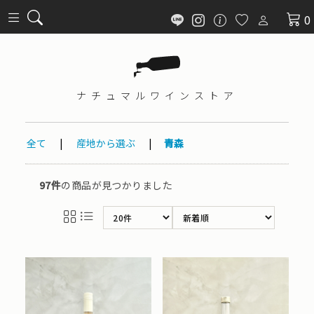
0
ナチュマル
ワインストア
全て
|
産地から選ぶ
|
青森
97件
の商品が見つかりました