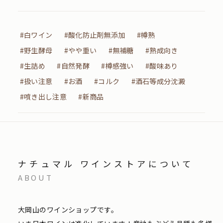
#白ワイン
#酸化防止剤無添加
#樽熟
#野生酵母
#やや重い
#無補糖
#熟成向き
#生詰め
#自然発酵
#樽感強い
#酸味あり
#扱い注意
#お酒
#コルク
#酒石等成分沈澱
#噴き出し注意
#新商品
ナチュマル ワインストアについて
ABOUT
大岡山のワインショップです。