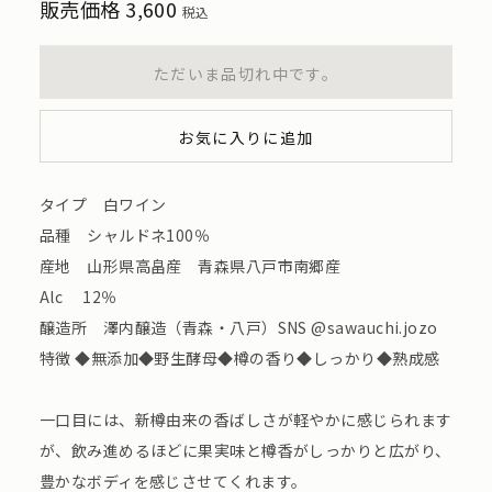
販売価格
3,600
税込
ただいま品切れ中です。
お気に入りに追加
タイプ 白ワイン
品種 シャルドネ100％
産地 山形県高畠産 青森県八戸市南郷産
Alc 12％
醸造所 澤内醸造（青森・八戸）SNS @sawauchi.jozo
特徴 ◆無添加◆野生酵母◆樽の香り◆しっかり◆熟成感
一口目には、新樽由来の香ばしさが軽やかに感じられます
が、飲み進めるほどに果実味と樽香がしっかりと広がり、
豊かなボディを感じさせてくれます。