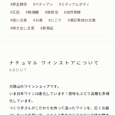
#野生酵母
#ペティアン
#ミディアムボディ
#王冠
#無補糖
#微発泡
#自然発酵
#扱い注意
#お酒
#にごり
#酒石等成分沈澱
#噴き出し注意
#新商品
ナチュマル ワインストアについて
ABOUT
大岡山のワインショップです。
いま日本ワインは進化しています！産地もぶどう品種も多様
化しています。
つくり手さんがこだわりを持って造ったワインを、広くお届
けしたいとの思いで、２０２２年のクリスマスにお店を開き