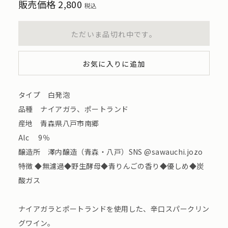
販売価格
2,800
税込
ただいま品切れ中です。
お気に入りに追加
タイプ 白発泡
品種 ナイアガラ、ポートランド
産地 青森県八戸市南郷
Alc 9％
醸造所 澤内醸造（青森・八戸）SNS @sawauchi.jozo
特徴 ◆無濾過◆野生酵母◆青りんごの香り◆優しめ◆炭
酸ガス
ナイアガラとポートランドを使用した、辛口スパークリン
グワイン。