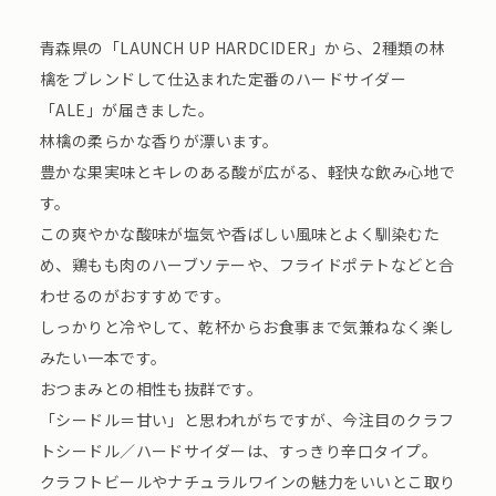
青森県の「LAUNCH UP HARDCIDER」から、2種類の林
檎をブレンドして仕込まれた定番のハードサイダー
「ALE」が届きました。
林檎の柔らかな香りが漂います。
豊かな果実味とキレのある酸が広がる、軽快な飲み心地で
す。
この爽やかな酸味が塩気や香ばしい風味とよく馴染むた
め、鶏もも肉のハーブソテーや、フライドポテトなどと合
わせるのがおすすめです。
しっかりと冷やして、乾杯からお食事まで気兼ねなく楽し
みたい一本です。
おつまみとの相性も抜群です。
「シードル＝甘い」と思われがちですが、今注目のクラフ
トシードル／ハードサイダーは、すっきり辛口タイプ。
クラフトビールやナチュラルワインの魅力をいいとこ取り