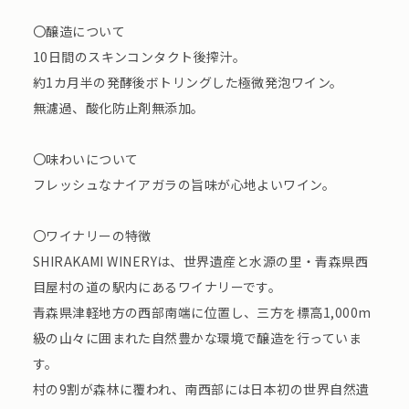
〇醸造について
10日間のスキンコンタクト後搾汁。
約1カ月半の発酵後ボトリングした極微発泡ワイン。
無濾過、酸化防止剤無添加。
〇味わいについて
フレッシュなナイアガラの旨味が心地よいワイン。
〇ワイナリーの特徴
SHIRAKAMI WINERYは、世界遺産と水源の里・青森県西
目屋村の道の駅内にあるワイナリーです。
青森県津軽地方の西部南端に位置し、三方を標高1,000m
級の山々に囲まれた自然豊かな環境で醸造を行っていま
す。
村の9割が森林に覆われ、南西部には日本初の世界自然遺