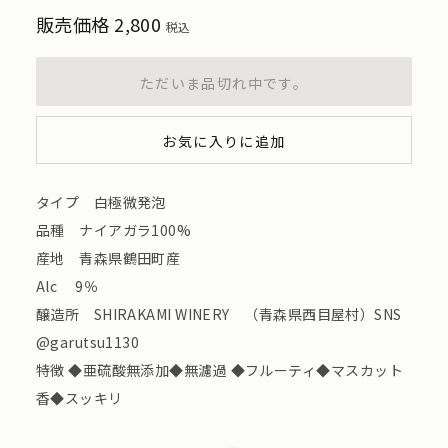
販売価格
2,800
税込
ただいま品切れ中です。
お気に入りに追加
タイプ 白極微発泡
品種 ナイアガラ100%
産地 青森県鶴田町産
Alc 9％
醸造所 SHIRAKAMI WINERY （青森県西目屋村）SNS
@garutsu1130
特徴 ◆亜硫酸無添加◆無濾過 ◆フルーティ◆マスカット
香◆スッキリ