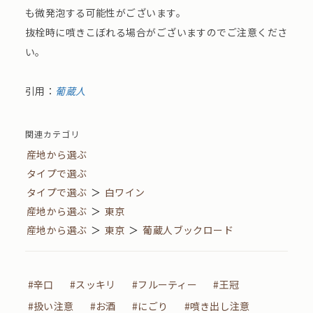
も微発泡する可能性がございます。
抜栓時に噴きこぼれる場合がございますのでご注意くださ
い。
引用：
葡蔵人
関連カテゴリ
産地から選ぶ
タイプで選ぶ
タイプで選ぶ
＞
白ワイン
産地から選ぶ
＞
東京
産地から選ぶ
＞
東京
＞
葡蔵人ブックロード
#辛口
#スッキリ
#フルーティー
#王冠
#扱い注意
#お酒
#にごり
#噴き出し注意