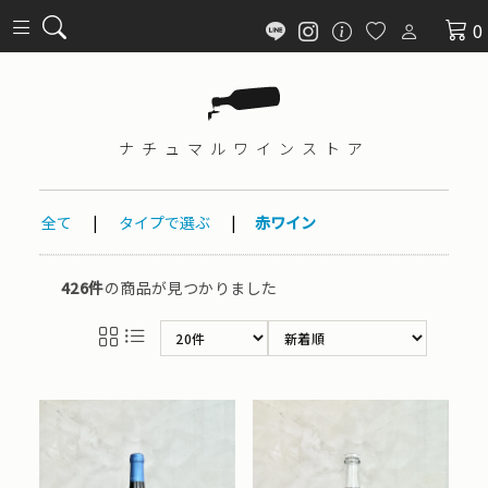
0
ナチュマル
ワインストア
全て
|
タイプで選ぶ
|
赤ワイン
426件
の商品が見つかりました