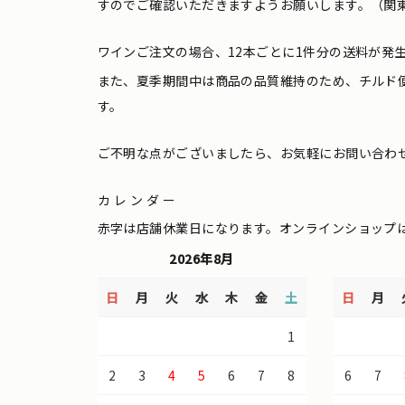
すのでご確認いただきますようお願いします。（関東
ワインご注文の場合、12本ごとに1件分の送料が発
また、夏季期間中は商品の品質維持のため、チルド
す。
ご不明な点がございましたら、お気軽にお問い合わ
カレンダー
赤字は店舗休業日になります。オンラインショップ
2026年8月
日
月
火
水
木
金
土
日
月
1
2
3
4
5
6
7
8
6
7