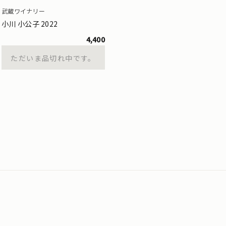
武蔵ワイナリー
小川 小公子 2022
4,400
ただいま品切れ中です。