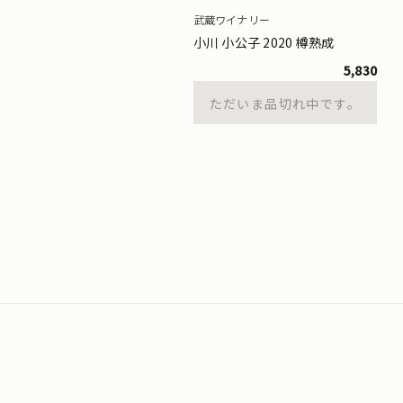
武蔵ワイナリー
小川 小公子 2020 樽熟成
5,830
ただいま品切れ中です。