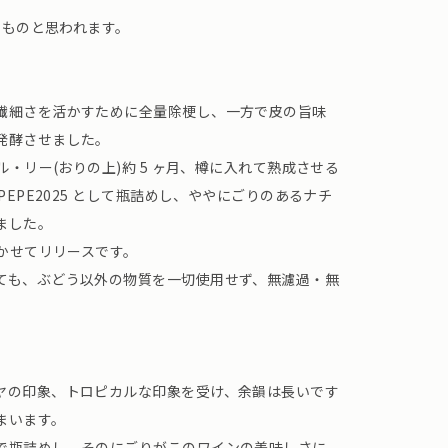
たものと思われます。
繊細さを活かすために全量除梗し、一方で皮の旨味
発酵させました。
ル・リー(おりの上)約 5 ヶ月、樽に入れて熟成させる
PEPE2025 として瓶詰めし、ややにごりのあるナチ
ました。
着かせてリリースです。
ても、ぶどう以外の物質を一切使用せず、無濾過・無
ヤの印象、トロピカルな印象を受け、余韻は長いです
まいます。
で瓶詰めし、そのにごりがこのワインの美味しさに