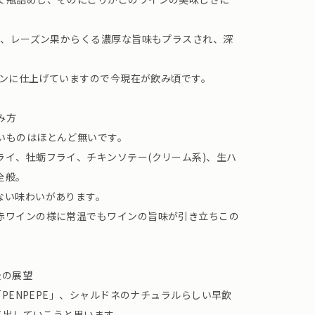
が、レーズン果からくる濃厚な旨味もプラスされ、深
。
ワインに仕上げていますので今現在が飲み頃です。
み方
いものはほとんど無いです。
ライ、牡蛎フライ、チキンソテー(クリーム系)、生ハ
全般。
ない味わいがあります。
赤ワインの様に常温でもワインの旨味が引き立ちこの
後の展望
「PENPEPE」、シャルドネのナチュラルらしい早飲
して出していこうと思います。