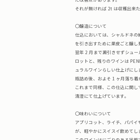
それが無ければ 2t は収穫出来
〇醸造について
仕込においては、シャルドネの
を引き出すために果皮ごと醸し
翌年 2 月まで澱引きせずシュー
ロットと、残りのワインは PEN
ュラルワインらしい仕上げにし
瓶詰め後、およそ 1 ヶ月落ち
これまで同様、この仕込に関し
清澄にて仕上げています。
〇味わいについて
アプリコット、ライチ、パパイ
が、軽やかにスイスイ飲めてし
このワインはにごりのある状態