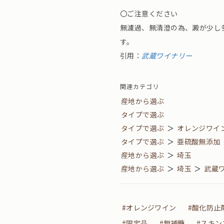
〇ご注意ください
無濾過、無清澄の為、澱が少し
す。
引用：
武蔵ワイナリー
関連カテゴリ
産地から選ぶ
タイプで選ぶ
タイプで選ぶ
＞
オレンジワイ
タイプで選ぶ
＞
亜硫酸無添加
産地から選ぶ
＞
埼玉
産地から選ぶ
＞
埼玉
＞
武蔵
#オレンジワイン
#酸化防止
#限定品
#無補糖
#スキン