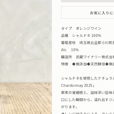
お気に入りに
タイプ オレンジワイン
品種 シャルドネ 100％
葡萄産地 埼玉県比企郡小川町
Alc 10％
醸造所 武蔵ワイナリー株式会社（埼
特徴 ◆無添加◆天然酵母◆無
シャルドネを使用したナチュラルな
Chardonnay 2025」
果実の凝縮感と、滋味深い旨味
口にした瞬間から、溢れ出すジ
がります。
オレンジ仕込みによる、タンニ