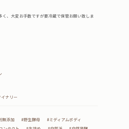
多く、大変お手数ですが要冷蔵で保管お願い致しま
ン
ワイナリー
剤無添加
#野生酵母
#ミディアムボディ
コンタクト
#生詰め
#自然派
#自然発酵