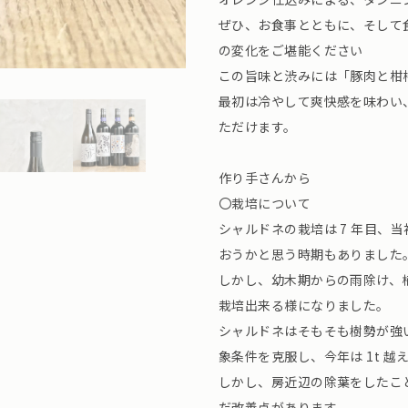
ぜひ、お食事とともに、そして
の変化をご堪能ください
この旨味と渋みには「豚肉と柑
最初は冷やして爽快感を味わい
ただけます。
作り手さんから
〇栽培について
シャルドネの栽培は 7 年目、
おうかと思う時期もありました
しかし、幼木期からの雨除け、
栽培出来る様になりました。
シャルドネはそもそも樹勢が強
象条件を克服し、今年は 1t 
しかし、房近辺の除葉をしたこ
だ改善点があります。