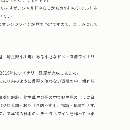
していますが、シャルドネらしからぬ小川のシャルドネ
いです。
ネのオレンジワインが登場予定ですので、楽しみにして
里、埼玉県小川町にある小さなドメーヌ型ワイナリ
、2019年にワイナリー建屋が完成しました。
あたり前のように農薬を使わない環境の中、耕作放
農薬無施肥、雑生草生の畑の中で野生児のように育
SO2無添加・おり引き剤不使用、補糖・補酸もせず、
プルで本物の日本のナチュラルワインを作っていま