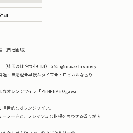
追加
産（自社圃場）
玉県比企郡小川町） SNS @musashiwinery
濾過・無清澄◆早飲みタイプ◆トロピカルな香り
オレンジワイン「PENPEPE Ogawa
と揮発的なオレンジワイン。
ューシーさと、フレッシュな柑橘を思わせる香りが広
ンの存在感も魅力で、飲みごたえは十分。