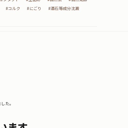
#コルク
#にごり
#酒石等成分沈澱
ました。
います。