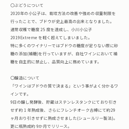
〇ぶどうについて
2020年の小公子は、栽培方法の改善や強めの収量制限を
行ったことで、ブドウが史上最高の出来となりました。
通常収穫で糖度 25 度を達成し、小川小公子
2019Extreme を軽く超えてしまいました。
特に多くのワイナリーではブドウの糖度が足りない際に砂
糖の添加(補糖)を行っていますが、自社ワインにおいて補
糖を自主的に禁止し、品質向上に務めています。
〇醸造について
「ワインはブドウの質で決まる」という事がよく分かるワ
インです。
9日の醸し発酵後、貯蔵はステンレスタンクにており引き
せず約 1 年熟成後、さらにフレンチオーク古樽にて約29
ヶ月おり引きせずに熟成させました(シュールリー製法)。
更に瓶熟成約 9か月でリリース。