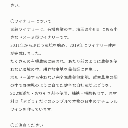
さい。
〇ワイナリーについて
武蔵ワイナリーは、有機農業の里、埼玉県小川町にある小
さなドメーヌ型ワイナリーです。
2011年からぶどう栽培を始め、2019年にワイナリー建屋
が完成しました。
たくさんの有機農家に囲まれ、あたり前のように農薬を使
わない環境の中、耕作放棄地を葡萄畑に再生し、
ボルドー液すら使わない完全無農薬無施肥、雑生草生の畑
の中で野生児のように育てた健全な自社栽培ぶどうを、
SO2無添加・おり引き剤不使用、補糖・補酸もせず、原材
料は「ぶどう」だけのシンプルで本物の日本のナチュラル
ワインを作っています。
〇ご注意ください