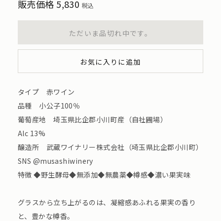
販売価格
5,830
税込
ただいま品切れ中です。
お気に入りに追加
タイプ 赤ワイン
品種 小公子100％
葡萄産地 埼玉県比企郡小川町産（自社圃場）
Alc 13%
醸造所 武蔵ワイナリー株式会社（埼玉県比企郡小川町）
SNS @musashiwinery
特徴 ◆野生酵母◆無添加◆無農薬◆樽感◆濃い果実味
グラスから立ち上がるのは、凝縮感あふれる果実の香り
と、豊かな樽香。