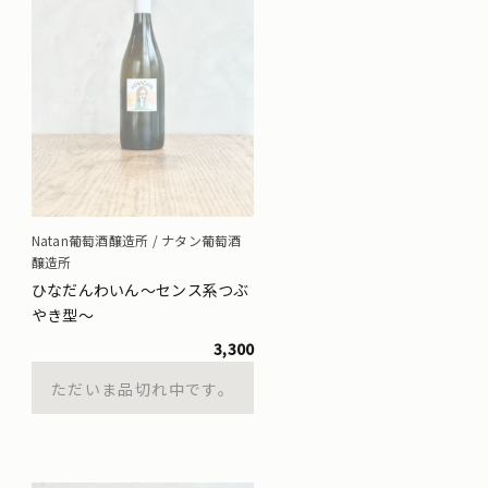
Natan葡萄酒醸造所 / ナタン葡萄酒
醸造所
ひなだんわいん～センス系つぶ
やき型～
3,300
ただいま品切れ中です。