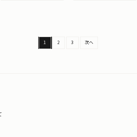
1
2
3
次へ
て