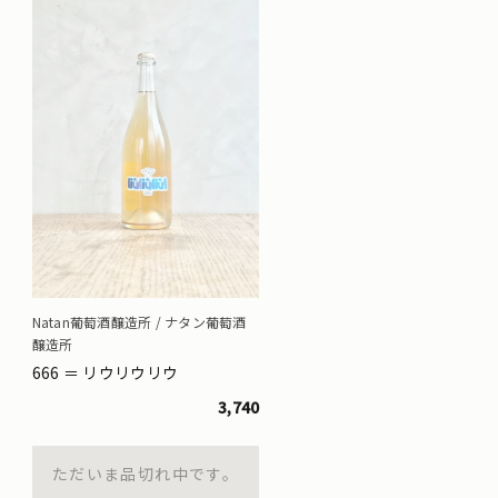
Natan葡萄酒醸造所 / ナタン葡萄酒
醸造所
666 ＝ リウリウリウ
3,740
ただいま品切れ中です。