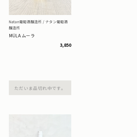
Natan葡萄酒醸造所 / ナタン葡萄酒
醸造所
MÜLA ムーラ
3,850
ただいま品切れ中です。