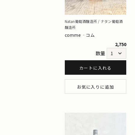
Natan葡萄酒醸造所 / ナタン葡萄酒
醸造所
comme ‐コム
2,750
数量
カートに入れる
お気に入りに追加