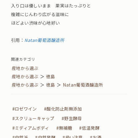
入り口は優しいまま 果実はたっぷりと
複雑にじんわり広がる滋味に
ほどよい渋味が心地好い
引用：
Natan葡萄酒醸造所
関連カテゴリ
産地から選ぶ
産地から選ぶ
＞
徳島
産地から選ぶ
＞
徳島
＞
Natan葡萄酒醸造所
#ロゼワイン
#酸化防止剤無添加
#スクリューキャップ
#野生酵母
#ミディアムボディ
#無補糖
#低温発酵
#自然派
#自然発酵
#扱い注意
#お酒