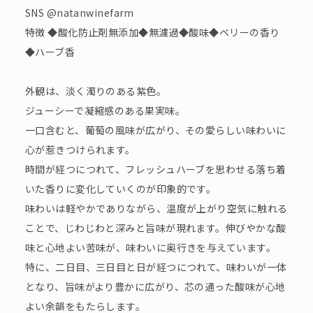
SNS @natanwinefarm
特徴 ◆酸化防止剤無添加◆無濾過◆酸味◆ベリーの香り
◆ハーブ香
外観は、淡く濁りのある紫色。
ジューシーで凝縮感のある果実味。
一口含むと、葡萄の風味が広がり、その愛らしい味わいに
心が惹きつけられます。
時間が経つにつれて、フレッシュハーブを思わせる落ち着
いた香りに変化していくのが印象的です。
味わいは軽やかでありながら、温度が上がり空気に触れる
ことで、じわじわと深みと旨味が現れます。伸びやかな酸
味と心地よい苦味が、味わいに奥行きを与えています。
特に、二日目、三日目と日が経つにつれて、味わいが一体
となり、旨味がより豊かに広がり、芯の通った酸味が心地
よい余韻をもたらします。