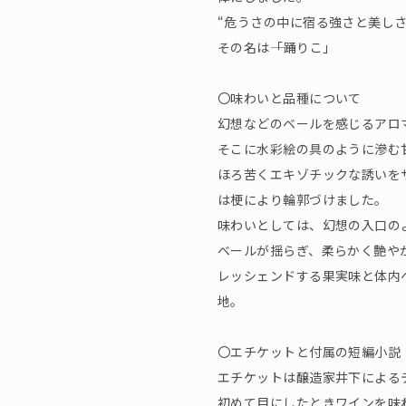
“危うさの中に宿る強さと美し
その名は――「踊りこ」
〇味わいと品種について
幻想などのベールを感じるアロ
そこに水彩絵の具のように滲む
ほろ苦くエキゾチックな誘いを
は梗により輪郭づけました。
味わいとしては、幻想の入口の
ベールが揺らぎ、柔らかく艶や
レッシェンドする果実味と体内
地。
〇エチケットと付属の短編小説
エチケットは醸造家井下による
初めて目にしたときワインを味