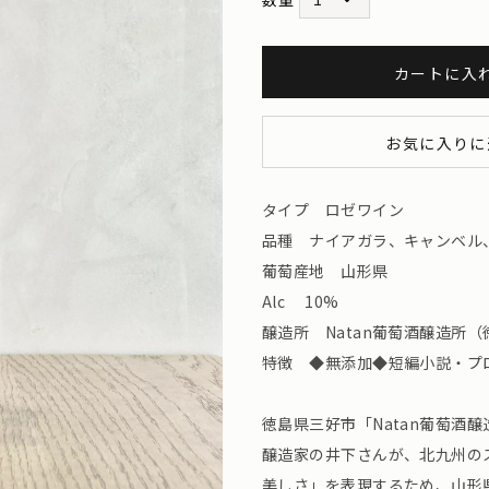
カートに入
お気に入りに
タイプ ロゼワイン
品種 ナイアガラ、キャンベル
葡萄産地 山形県
Alc 10%
醸造所 Natan葡萄酒醸造所（徳島
特徴 ◆無添加◆短編小説・プ
徳島県三好市「Natan葡萄酒
醸造家の井下さんが、北九州の
美しさ」を表現するため、山形