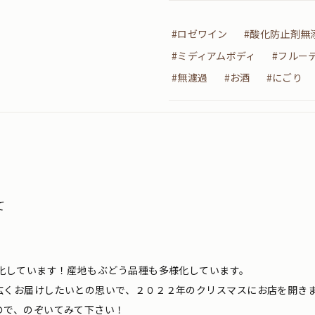
#ロゼワイン
#酸化防止剤無
#ミディアムボディ
#フルー
#無濾過
#お酒
#にごり
て
化しています！産地もぶどう品種も多様化しています。
広くお届けしたいとの思いで、２０２２年のクリスマスにお店を開き
ので、のぞいてみて下さい！