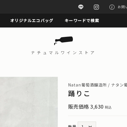
お問
オリジナルエコバッグ
キーワードで検索
ナチュマル
ワインストア
Natan葡萄酒醸造所 / ナタ
踊りこ
販売価格
3,630
税込
数量