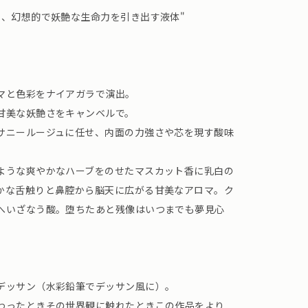
さ、幻想的で妖艶な生命力を引き出す液体"
マと色彩をナイアガラで演出。
甘美な妖艶さをキャンベルで。
サニールージュに任せ、内面の力強さや芯を現す酸味
ような爽やかなハーブをのせたマスカット香に乳白の
かな舌触りと鼻腔から脳天に広がる甘美なアロマ。ク
へいざなう酸。堕ちたあと残像はいつまでも夢見心
デッサン（水彩鉛筆でデッサン風に）。
わったときその世界観に触れたときこの作品をより