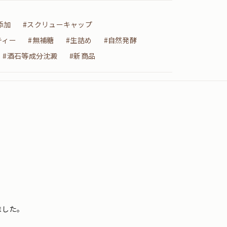
添加
#スクリューキャップ
ティー
#無補糖
#生詰め
#自然発酵
#酒石等成分沈澱
#新商品
ました。