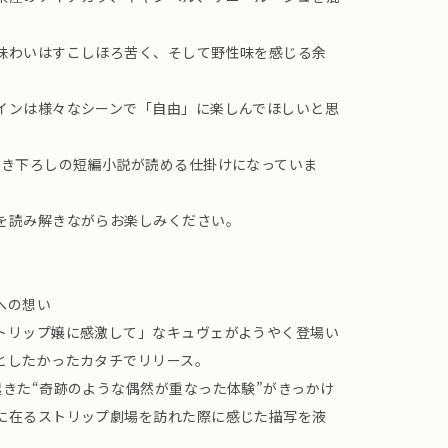
味わいはすこしほろ苦く、そして野性味を感じる余
インは様々なシーンで「自由」に楽しんでほしいと思
書き下ろしの短編小説が読める仕掛けになっていま
を読み解きながらお楽しみください。
への想い
トリップ嬢に感激して」なキュヴェがようやく登場い
としたかったカタチでリリース。
起きた“奇跡のような偶然が重なった体験”がきっかけ
に在るストリップ劇場を訪れた際に感じた描写を液