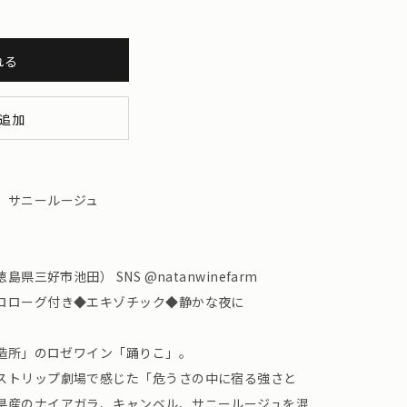
れる
追加
、サニールージュ
県三好市池田） SNS @natanwinefarm
ロローグ付き◆エキゾチック◆静かな夜に
醸造所」のロゼワイン「踊りこ」。
ストリップ劇場で感じた「危うさの中に宿る強さと
県産のナイアガラ、キャンベル、サニールージュを混