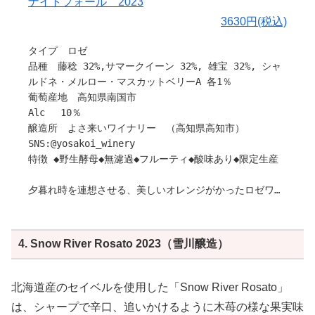
ナイトフォール 2023
3630円(税込)
タイプ ロゼ
品種 藤稔 32%,サマークイーン 32%, 雄宝 32%, シャ
ルドネ・メルロー・マスカットベリーA 各1％
葡萄産地 高知県南国市
Alc 10％
醸造所 よさ来いワイナリー （高知県高知市）
SNS:@yosakoi_winery
特徴 ◆野生酵母◆無濾過◆フルーティ◆酸味あり◆限定生産
夕暮れ時を連想させる、美しいオレンジがかったロゼワイ
ン。
開栓直後の主張はおとなしく、酸味と穏やかな果実味が調
和し、心地よいバランスが楽しめる一杯です。
4. Snow River Rosato 2023（雪川醸造）
温度が変わるごとにこっくりと味わいの表情が移り変わる
ため、ゆったりと時間をかけて愉しむのにぴったりです。
作り手さんから
北海道産のセイベルを使用した「Snow River Rosato」
〇コンセプトについて
は、シャープで辛口、追いかけるように木苺の様な果実味
「手軽で上質なワイン」というコンセプトで作られたワイ