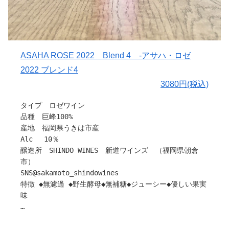
相性の良いペアリングは、豚肉の塩麹焼き、柿とスモーク
サーモンのサラダ、ポン酢でいただく白菜と鶏肉の寄せ
鍋、さばの柚子胡椒ポテトサラダなどです。
親しい仲間と楽しく食事しながら語り合いたい時にぜひお
召し上がりください。
ASAHA ROSE 2022 Blend 4 ‐アサハ・ロゼ
2022 ブレンド4
〇生産本数 1378本
3080円(税込)
引用：雪川醸造
タイプ ロゼワイン
品種 巨峰100%
産地 福岡県うきは市産
Alc 10％
醸造所 SHINDO WINES 新道ワインズ （福岡県朝倉
市）
SNS@sakamoto_shindowines
特徴 ◆無濾過 ◆野生酵母◆無補糖◆ジューシー◆優しい果実
味
福岡県「SHINDO WINES」の阪本さんから