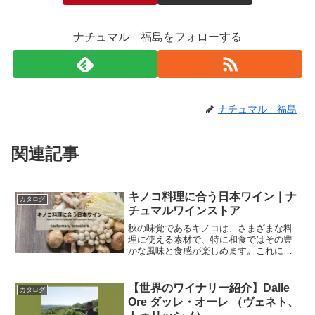
は、アウトドア愛好者に向けた特別なラインナップです。
〇ぶどうについて
ナチュマル 福島をフォローする
ワインの原料となる葡萄は、山梨県北杜市明野町や隼山で
栽培され、これらの地域は豊富な日照時間と昼夜の寒暖差
が特徴で、葡萄栽培に理想的な環境です。
栽培は手作業で行われ、葡萄の個性を最大限に引き出して
います。
ナチュマル 福島
〇ネーミングについて
関連記事
名前の由来である「てんとう虫（LADY beetle）」は、農
作物を守る益虫として知られており、太陽の下で自然を楽
しむ象徴として採用されています。
キノコ料理に合う日本ワイン｜ナ
カタログ
チュマルワインストア
〇ワインコンセプトは
秋の味覚であるキノコは、さまざまな料
太陽（お天道様）の空の下、乾杯するにはキリッと冷えた
理に使える素材で、特に和食ではその豊
スパークリング。シュワっと口の中に広がる炭酸、凝縮感
かな風味と食感が楽しめます。これに合
わせるワインとして、日本のワインは繊
のある果実味にコクの広がる力強さを感じるロゼはいかが
細な味わいが特徴で、キノコ料理の風味
でしょうか。
を引き立てるのにぴったりです。この記
【世界のワイナリー紹介】Dalle
カタログ
事では、キノコ料理に合う...
Ore ダッレ・オーレ （ヴェネト、
〇ロゴについて