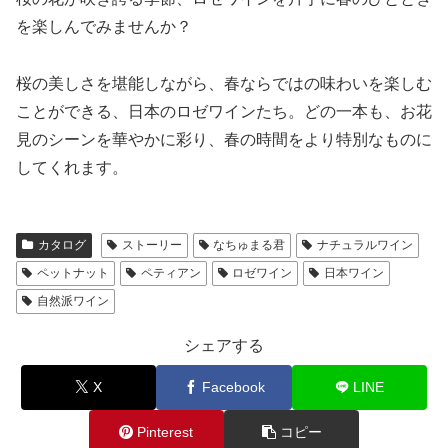
にオススメです！
を楽しんでみませんか？
赤い果実のチャーミングで甘やかな香りがしっかり感じら
れ、酸味と苦みが特徴的なスパークリングワイン♪
シンプルでガブガブ系の飲み心地。
桜の美しさを堪能しながら、春ならではの味わいを楽しむ
ジューシーな果実味は前菜からお肉、シーフードにもオー
ことができる、日本のロゼワインたち。どの一本も、お花
ルマイティーに合わせられます！
見のシーンを華やかに彩り、春の時間をより特別なものに
良く冷やして乾杯から食中まで楽しめるドリンカブルな仕
上がり♪
してくれます。
アウトドアにも、日頃のお食事にも気軽に合わせてお楽し
みください！
カタログ
ストーリー
なちゅまる君
ナチュラルワイン
作り手さんから
〇シリーズについて
ペットナット
ペティアン
ロゼワイン
日本ワイン
野遊びのワイン「LADY beetle」は、大自然の中で食事を
自然派ワイン
楽しむ時間をより特別なものにしてくれる、国産葡萄100%
使用のワインブランドです。
シェアする
「大自然の中、シンプルに豊かな恵みを感じられるワイン
を作りたい！」をコンセプトに、試行錯誤を経て、新しい
X
Facebook
LINE
ブランドとして誕生しました。
フジクレールワイナリーの60周年を記念したこのシリーズ
Pinterest
コピー