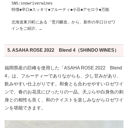
SNS:snowriverwines
特徴◆辛口◆スッキリ◆フルーティ◆小豆◆アセロラ◆万能
北海道東川町にある「雪川醸造」から、新作の辛口ロゼワ
インをご紹介。
クリアでややオレンジがかったガーネットピンクな色合い
に、味わいはシャープで辛口、追いかけるように木苺の様
な果実味と舌を押す苦みが残ります。
5. ASAHA ROSE 2022 Blend 4（SHINDO WINES）
豚肉やオリーブオイル、酸味のある料理との相性も抜群で
す。ぜひ一度お試しください。
福岡県産の巨峰を使用した「ASAHA ROSE 2022 Blend
作り手さんから
4」は、フルーティーでありながらも、少し甘みがあり、
〇ぶどうについて
飲みやすい仕上がりです。和食とも合わせやすいロゼワイ
日常の食卓で楽しんでいただけるワインを目指し、赤ワイ
ンとして醸造されることの多い東川町産の黒ぶどう品種セ
ンで、春のお花見にぴったりの一品。天ぷらや白身魚の刺
イベル13053を100%使用して、ロゼワインとして仕立てて
身との相性も良く、和のテイストを楽しみながらロゼワイ
います。東川町産のセイベル13053は2023/9/30、10/7に
ンを堪能できます。
選果しながら手摘みで収穫。10/7収穫分が糖
度:20.8°Bx、pH:3.38