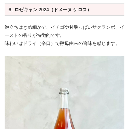
この季節にピッタリのグビグビ系のロゼワインが届きまし
た(^^)
６. ロゼキャン 2024（ドメーヌ ケロス）
開栓と同時に巨峰由来のジューシーでフルーティな香りが
広がります！
泡立ちはきめ細かで、イチゴや甘酸っぱいサクランボ、イ
この完熟感のある香りは嫌いな人はいないと思います。
ーストの香りが特徴的です。
色味は白ワインとロゼワインの間位で、口当たりはとても
味わいはドライ（辛口）で酵母由来の旨味を感じます。
ライトです！
軽やかな酸味とほのかに感じる苦み。
スッと消える余韻で、スルスルと飲み切ってしまうような
飲み心地です。
低い温度と常温での印象が全く違うので、色々試しながら
楽しめる一本です！
作り手さんから
〇ぶどうについて
福岡県うきは市産巨峰100%です。
〇醸造について
発酵は、タンクの下半分には全房の巨峰を、その上から除