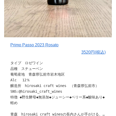
〇味わいについて
開けたては優しいガス圧と共にスチューベン特有のさくら
んぼのような果実味が広がり時間が経つほど優しいアセロ
ラや、すもものような風味に変化していきます。
身体に優しく染み渡る味わいは、ガス圧がなくなった後も
ロゼワインとしてお楽しみけると思います。
〇ヒトコト
Primo Passo 2023 Rosato
お料理には和食、洋食、中華とオールジャンルの寄り添え
3520円(税込)
るワインとなるでしょう。
ぜひ、休日の昼飲みやバーベキュー等のシーンにも合わせ
タイプ ロゼワイン
てお楽しみください。
品種 スチューベン
葡萄産地 青森県弘前市岩木地区
〇ラベルについて
Alc 12％
ラベルには風間さんご家族の収穫時に写真を撮らせて頂
醸造所 hirosaki craft wines （青森県弘前市）
き、イラストに描いています。
SNS:@hirosaki_craft_wines
特徴 ◆野生酵母◆無添加◆ジューシー◆ベリー系◆酸味あり◆
〇【TAKAHIRO WINE】について
軽め
鈴木 隆博さんは長年都内の飲食店でソムリエとして勤務
され、３０歳の時にワイン造りを決意し渡豪。
青森 hirosaki craft winesの長内さんが手がける、