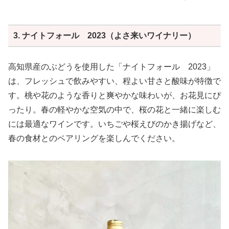
行先は農薬をほとんど使用せずありのままの自然に寄り添
フレッシュな果実味と優しい飲み口が魅力の無添加ロゼワ
い栽培、醸造を行う「SmallFry」にて１年間住み込みで
インが登場しました。
研修されました。そこで得た経験をもとに地元 茨城県で
クリアで淡い朱色。心地よい果汁感とフレッシュで自然な
3. ナイトフォール 2023（よさ来いワイナリー）
ワイナリーの設立を目標に2023年の4月から宮城県の
瑞々しさを感じさせます。
Fattoria AL FIOREさんで栽培、醸造、業務全般を研修
香りにはほんのりとベリーや苺、アセロラを思わせる軽や
されています。
かさがあり、滑らかな仕上がり。
高知県産のぶどうを使用した「ナイトフォール 2023」
故郷でのワイン作りを通し、地元食材の循環や県外からの
今注目のスチューベンを是非一度お試しください！
は、フレッシュで飲みやすい、程よい甘さと酸味が特徴で
観光など、地元に根付く既存のコミュニティを活性化させ
作り手さんから
ることで、生まれ育った茨城へ還元ができるのではと日々
す。桃や花のような香りと爽やかな味わいが、お花見にぴ
〇コンセプトについて
研修に励まれています。
2021年春に青森県弘前市弥生地区の岩木山麓東向き斜面に
ったり。春の軽やかな空気の中で、桜の花と一緒に楽しむ
引用：TAKAHIRO WINE
圃場を開設、2023年には、自社畑で初収穫を行い、弘前醸
には最適なワインです。いちごや桜えびのかき揚げなど、
造農事組合法人として小さな醸造場「弘前醸造ワイナリー
春の食材とのペアリングを楽しんでください。
&シードルリー」を完成させました。
飲み心地の良いナチュラルなワイン作りを目指していま
す。
〇醸造について
⻘森県産スチューベンを除梗破砕後18⽇間醸してプレス、
低温下で70⽇間かけてゆっくりと発酵、その後40⽇間解放
タンク