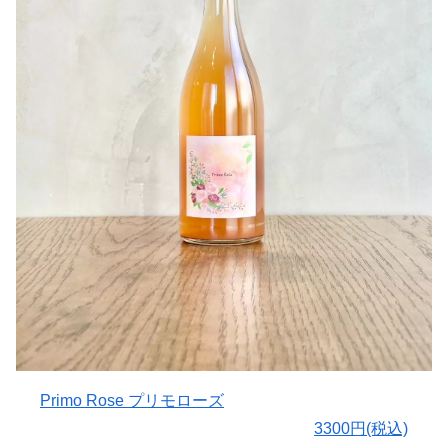
青森県鶴田町のスチューベンを100%使用。
〇醸造について
2日間のスキンコンタクトから搾汁し、ステンレスタンク
にてジュース発酵。
約1カ月間の発酵後、14日間の静置し充填。酸化防止剤無
添加。
〇味わいについて
透き通ったきれいなロゼ色。
フレッシュないちご、アセロラのニュアンス。
スッキリとした酸と程よいボリュームでスイスイと軽い飲
み口。
〇ヒトコト
お値段もかなりお手頃になっておりますので、この機会に
是非飲んでみて下さい。
サイズ 幅115 高さ215 奥行205
Primo Rose プリモローズ
〇ご注意ください
冷蔵保存をお願い致します。
3300円(税込)
高温での保存は袋の膨張、破損に繋がります。