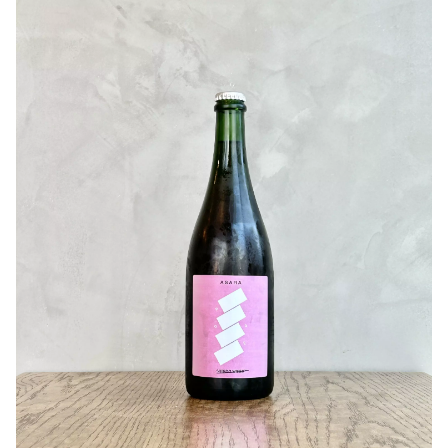
〇醸造について
10/1、10/8にワイナリーでも選果しながらプレス機に投
入し、全房圧搾。低温で24時間のパルプコンタクト。
10/4、10/10 にデブルバージュ。品種特徴香を活かす酵
母を用いてステンレスタンクにてアルコール発酵。
無補糖。低温で発酵管理して、発酵期間は21日間。
発酵終了後に澱引きしブレンド。9か月のタンク熟成の後
に清澄せず、澱引き後に濾過し、亜硫酸を少量添加後に瓶
詰め。
〇味わい
色合いは、これまでのヴィンテージに比べて少し淡く、や
やオレンジがかったガーネットピンク。
香りは、ざくろ、いちご、アセロラがふんわりと立ち上が
り、タンジェリンオレンジ、アプリコット、枇杷が感じら
れます。味わいはすっきりした酸をベースに、豊かに熟し
たようなふくよかさのある果実味が感じられ、穏やかです
っきりとした旨味がのびやかに持続するアフターテイスト
です。12℃前後でお召し上がるのがおすすめです。
〇おすすめの食事は