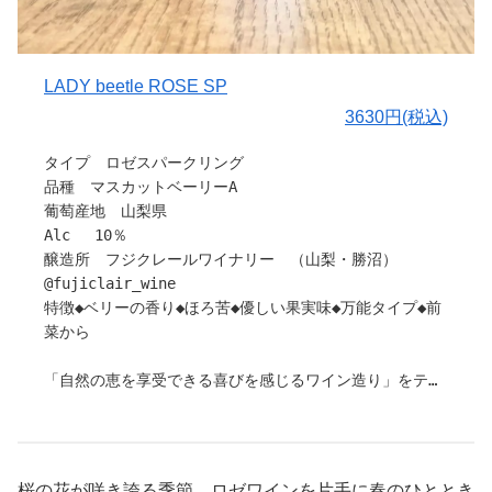
LADY beetle ROSE SP
3630円(税込)
タイプ ロゼスパークリング
品種 マスカットベーリーA
葡萄産地 山梨県
Alc 10％
醸造所 フジクレールワイナリー （山梨・勝沼）
@fujiclair_wine
特徴◆ベリーの香り◆ほろ苦◆優しい果実味◆万能タイプ◆前
菜から
「自然の恵を享受できる喜びを感じるワイン造り」をテー
マに、
新しくリリースされる「「LADY beetle」は日本ワインの
おいしさを伝えるため、国産葡萄のみを使用しています。
「外飲み」を推奨したこのシリーズはアウトドアラヴァー
桜の花が咲き誇る季節、ロゼワインを片手に春のひととき