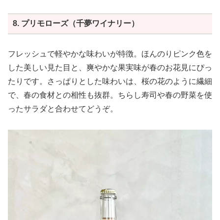
自然なワイン作りに挑んでいる大注目のワイナリーです。
待望のメイド・イン・ジャパンの無添加箱入りワイン。ひ
と箱3ℓ（フルボトル4本分）で、とてもお得な価格設定で
8. プリモローズ（千夢ワイナリー）
引用：SHINDO-LAB
す。
香りは甘やかなベリーやフルーツヴィネガーのニュアン
ス。
フレッシュで軽やかな味わいが特徴。ほんのりピンク色を
口に含むとフレッシュな酸味とともに、余韻にハーブ系の
した美しい見た目と、爽やかな果実味が春のお花見にぴっ
ボタニカルな青い香りが広がります。
たりです。さっぱりとした味わいは、桜の花のように繊細
明るい色合いとチャーミングな印象が特徴で、華やかな香
りが立ち上がります。
で、春の食材との相性も抜群。ちらし寿司や春の野菜を使
優しい口当たりで、これからの季節におすすめ♪
ったサラダと合わせてどうぞ。
★ご確認ください
※ご購入本数によって送料が加算される場合がございま
す。
※一箱4本分のサイズとなります。
※他のワインとの混載は8本＋一箱を目安にご購入下さ
い。
※要冷蔵保存
作り手さんから
〇ぶどうについて