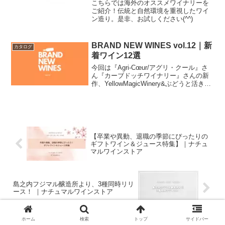
こちらでは海外のオススメワイナリーを
ご紹介！伝統と自然環境を重視したワイ
ン造り。是非、お試しください(^^)
BRAND NEW WINES vol.12｜新
カタログ
着ワイン12選
今回は『Agri‑Cœur/アグリ・クール』さ
ん『カーブドッチワイナリー』さんの新
作、YellowMagicWinery&ぶどうと活きる
のダブルネームワインをご紹介です！
【卒業や異動、退職の季節にぴったりの
ギフトワイン＆ジュース特集】｜ナチュ
マルワインストア
島之内フジマル醸造所より、3種同時リリ
ース！ ｜ナチュマルワインストア
ホーム
検索
トップ
サイドバー