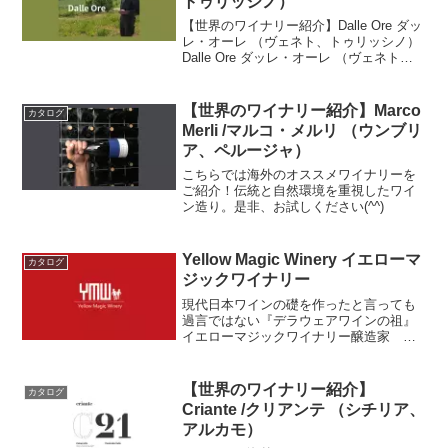
トゥリッシノ）
ロゴには、太陽に向かって飛び立つてんとう虫の姿が描か
【世界のワイナリー紹介】Dalle Ore ダッ
れ、自然の恵みとワインの喜びを表現しています。
レ・オーレ （ヴェネト、トゥリッシノ）
Dalle Ore ダッレ・オーレ （ヴェネト、
トゥリッシノ）ダッレ・オーレ家のヴィ
〇ヒトコト
ットリオ、マルコ、ルチアーノが運営す
栓を開けたらパーティの始まり！
る、ヴィチェンツァ近郊のアンノ渓谷...
【世界のワイナリー紹介】Marco
カタログ
さぁ外に出て気の合う仲間とワインを楽しみましょう！
Merli /マルコ・メルリ （ウンブリ
引用：LADY beetle
ア、ペルージャ）
こちらでは海外のオススメワイナリーを
ご紹介！伝統と自然環境を重視したワイ
ン造り。是非、お試しください(^^)
Yellow Magic Winery イエローマ
カタログ
ジックワイナリー
現代日本ワインの礎を作ったと言っても
過言ではない『デラウェアワインの祖』
イエローマジックワイナリー醸造家 岩
谷 澄人さん。日本ワインにおける「自
然派」を再定義し、常に挑戦を続けるワ
イナリーの特徴をご紹介します。
【世界のワイナリー紹介】
カタログ
Criante /クリアンテ （シチリア、
アルカモ）