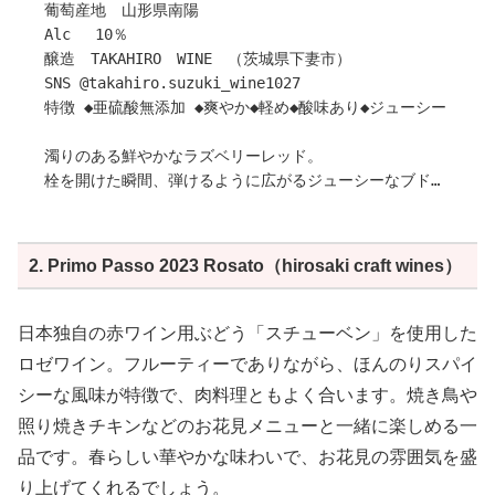
葡萄産地 山形県南陽
Alc 10％
醸造 TAKAHIRO WINE （茨城県下妻市）
SNS @takahiro.suzuki_wine1027
特徴 ◆亜硫酸無添加 ◆爽やか◆軽め◆酸味あり◆ジューシー
濁りのある鮮やかなラズベリーレッド。
栓を開けた瞬間、弾けるように広がるジューシーなブドウ
の香り。
清涼感のあるハーブのニュアンスに、ラズベリーやプラム
の凝縮した果実味が重なり、奥行きのあるアロマを生み出
2. Primo Passo 2023 Rosato（hirosaki craft wines）
します。
口に含むと、爽やかでキレのある酸味が心地よく、優しい
タンニンが味わいを引き締めます。
日本独自の赤ワイン用ぶどう「スチューベン」を使用した
軽やかなボディで、思わず飲み進めてしまうフレンドリー
ロゼワイン。フルーティーでありながら、ほんのりスパイ
な一本。
シーな風味が特徴で、肉料理ともよく合います。焼き鳥や
しっかり冷やして、カジュアルなパーティーはもちろん、
リラックスしたい夜にもぴったりのワインです。
照り焼きチキンなどのお花見メニューと一緒に楽しめる一
品です。春らしい華やかな味わいで、お花見の雰囲気を盛
作り手さんから
り上げてくれるでしょう。