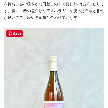
を持ち、春の穏やかな日差しの中で楽しむのにぴったりで
ンシリーズ”Lux-Rela”ラグリラのロゼワイン。
す。特に、春の魚介類やアスパラガスを使った料理と相性
〇醸造について
が良いので、軽めの食事と合わせてどうぞ。
「生食用のぶどうで自然派ワインを作りたい」という想い
を胸に、高知ならではの自然に寄り添った製法にこだわっ
ています。
Save
化学肥料や農薬を一切使用せず、手間ひまを惜しまず栽培
を行います。
よさ来いワイナリーの全ぶどうを入れたフィールドブレン
ド。
〇味わい
地元愛「高知愛」を表現する意味でも、どこかで飲んだワ
インの真似ではなく、個性のあるワイン作りを行っていき
ます。
「ブランドのあるテイスト」ではなく、いわゆる“自然
派”と言われるような個性の強いワインを目指していま
す。
主要品種である、藤稔/サマークイーン/雄宝それぞれが持
つ爽やかさが合わさり、複雑さをもたらしました。