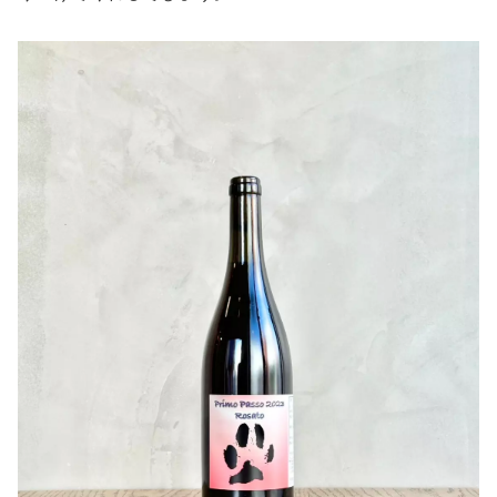
〇ぶどうについて
山形県南陽市のぶどう農家、風間利伸さんのスチューベン
です。
風間さんは長年ぶどう農家として毎年愛情を込めてスチュ
ーベンを大切に育て守り続けてきました。
誰にでも愛される風間さんの人柄を表現したワインを作ろ
うと決め、心を込めて醸造を行いました。
収穫時には毎回ご家族がお手伝いに来られ、家族愛があふ
れ
る光景をみて私自身もいつも幸せを感じております。
〇醸造について
仕込み方は難しいことはせずにシンプルに行いました。
除梗した完熟スチューベンを短期間の醸しを行いピュアな
果実味を残しながら優しくプレスし、
その後果汁をステンレスタンクに移しオリ引きをした後
に、ゆっくりと酵母を動かしました。
そして最終発酵段階を見極めてボトリング（瓶内一次発
酵）を行いました。
生産本数402本