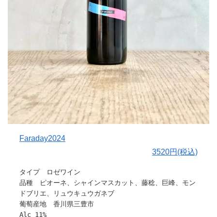
皆さまの良き日にCheers！
〇醸造について
Chardonnay
収穫後に除梗しダイレクトプレス、古樽でバレルファーメ
ントを実施。発酵終了後、約2ヶ月間樽熟成を行いまし
た。
Delaware
完熟前のピンクがかったデラウェアをダイレクトプレス。
解放槽で発酵後、そのまま2ヶ月半熟成。
北醇
除梗後、解放槽で10日間の自然発酵を経てプレス。その
後、解放槽で1週間熟成。
Faraday2024
これら3つの要素をアッサンブラージュし、ボトリングし
3520円(税込)
ています。
タイプ ロゼワイン
〇味わいについて
品種 ピオーネ、シャインマスカット、藤稔、巨峰、モン
フレッシュなラズベリーやストロベリー、柑橘系シトラス
ドブリエ、リュウキュウガネブ
の爽やかな香りに、ほのかな花の余韻が広がります。シャ
葡萄産地 香川県三豊市
ルドネの特性を活かした、淡いパールピンクの華やかな色
Alc 11%
合いが印象的です。