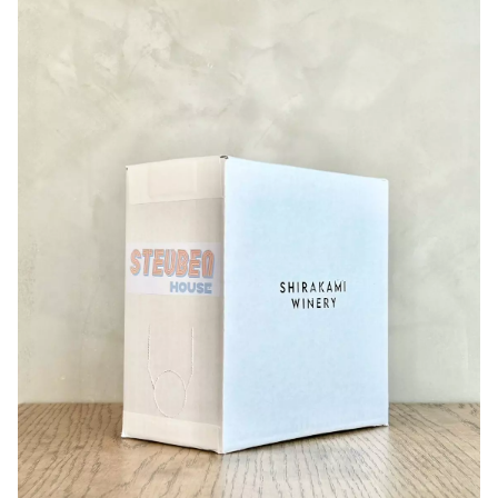
自社畑で栽培した棚仕立てのキャンベル・アーリーを100%
インを造りたいと思い、朝倉市とうきは市をつなぐ橋「朝
使用しています。
羽大橋」よりアサハの名前を頂き商品名にしました。
畑を広げて製造本数を増やす目論見でしたが、上手くいき
ませんでした。
〇ラベルデザインについて
7 月の大雨による影響なのか、ぶどうの病気が発生して収
私達の目指すワインは「九州/日本の夏に最高なワイン」
穫が減りました。
です。
有機栽培で認証されている農薬（ボルドー液など）だけで
ASAHAシリーズのラベルテーマは夏の象徴「雷」。
は難しいと感じた年でした。
雷はエネルギーの源です。
糖度13°
エネルギッシュな若手ワインメーカー、活気あふれる街・
福岡、笑顔あふれる飲み手。
〇醸造について
また古来より雷は農業と密接した関係があります。
棚仕立ての古いキャンベル・アーリーの木から収穫したぶ
化学技術が発達する近年まで、植物の成長に必要な栄養
どうを瓶内二次醗酵して造った発泡性ワインです。
素・窒素は一部の植物と雷を除いて精製できませんでし
生産本数279本
た。
「雷が落ちると稲がよく育つ」と、農耕民族である日本人
〇味わいについて
は古代から「稲妻」として雷を神聖なものとして崇めてい
泡立ちはきめ細かで、イチゴや甘酸っぱいサクランボ、イ
ました。
ーストの香りが特徴的です。
神社でよく見かける「紙垂（しで）」もその一例です。
味わいはドライ（辛口）で酵母由来の旨味を感じます。
自然の恵みに感謝し、自然と共に醸し、生きていたい。
このような思いを込めて、雷をイメージしたデザインとな