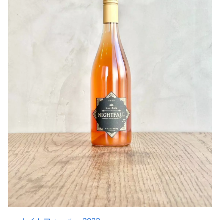
で静置後ボトリングしたロゼワイン。
〇味わい
綺麗な薔薇⾊、ラズベリーやイチゴの⾹り、⼼地よい酸と
タンニン、軽い⽢味も感じられ、惣菜から⽣ハム、鶏や豚
などの⾁料理まで幅広くマリアージュするワインです。
引用：hirosaki craft wines