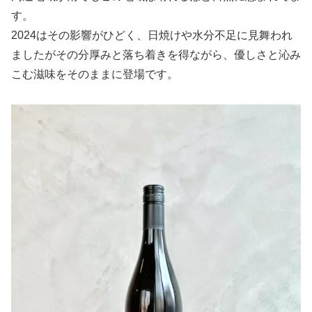
〇コンセプトについて
す。
いつもの千夢ワイナリーのワインは日本の四季や自然を意
2024はその影響がひどく、日焼けや水分不足に見舞われ
識していますが,今回は特別に”A treat for myself”～
ましたがその分厚みと落ち着きを得ながら、優しさと沁み
GIFT～をテーマにしております。
頑張ってきた自分へのご褒美。大切な方やお友達への贈り
こむ滋味をそのままに登場です。
物。
ちょっと疲れてるかな？少しでいいから癒されたいな。
時間がなく追われているばかりだったりしていませんか？
お友達や家族、大切な人との時間。ゆっくり過ごせていま
すか？
時には自分の時間も必要なのです。
誰かが困っていたら、そっとそばにいるだけでいい。
ふと、そんな寄り添えるワインがあったらなと
ワインも人も、とても繊細でバランスがとれなければ、つ
まづいてしまいますが想いを込めればその方向に向かって
いきます。
このワインで心が癒され、心地よいひと時になるよう願い
を込めています。