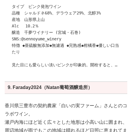
タイプ ピンク発泡ワイン
〇ワイナリーの特徴
品種 シャルドネ68%、デラウェア29%、北醇3%
SHIRAKAMI WINERYは、世界遺産と水源の里・青森県西目
産地 山形県上山
屋村の道の駅内にあるワイナリーです。
Alc 10.2％
青森県津軽地方の西部南端に位置し、三方を標高1,000m
醸造 千夢ワイナリー (宮城・石巻)
級の山々に囲まれた自然豊かな環境で醸造を行っていま
SNS:@sennoyume_winery
す。村の9割が森林に覆われ、南西部には日本初の世界自
特徴 ◆亜硫酸無添加◆無濾過 ◆完熟感◆柑橘香◆優しい口当
然遺産に登録された白神山地が広がります。
たり
この地に息づく手つかずの自然が、ワイン造りにも大きな
影響を与えています。
見た目にも愛らしい淡いピンクが印象的。開栓すると、柑
引用：白神ワイナリーGARUTSU
橘系とベリーの華やかな香りが広がり、フレッシュな果実
味を存分に楽しめます。
優しい酸味とほどよいコクが絶妙なバランスを保ち、一口
9. Faraday2024（Natan葡萄酒醸造所）
飲めば癖になる仕上がりです。
冷やして爽やかに楽しむのはもちろん、少し温度を上げて
まろやかな味わいを堪能するのもおすすめです。
香川県三豊市の契約農家「白いの実ファーム」さんとのコ
ぜひ、さまざまなお料理と合わせて、ゆったりとしたリラ
ラボワイン。
ックスタイムをお過ごしください(^^)
瀬戸内海にほど近く広々とした地形は小高い山に囲まれ、
作り手さんから
周辺地域が雨でもこの地域は晴れるほど日照に恵まれてま