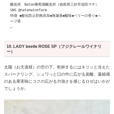
醸造所 Natan葡萄酒醸造所（徳島県三好市池田マチ）
スッキリとしたフルーティーな酸味と、繊細でクリーミー
SNS @natanwinefarm
な泡立ちが絶妙に調和し、黄金色にも見える淡いピンクの
特徴 ◆酸化防止剤無添加◆無濾過◆酸味◆ベリーの香り◆ハ
可愛らしい色味が楽しさを演出します。
ーブ香
引用：千夢ワイナリー
外観は、淡く濁りのある紫色。
ジューシーで凝縮感のある果実味。
一口含むと、葡萄の風味が広がり、その愛らしい味わいに
10. LADY beetle ROSE SP（フジクレールワイナリ
心が惹きつけられます。
ー）
時間が経つにつれて、フレッシュハーブを思わせる落ち着
いた香りに変化していくのが印象的です。
味わいは軽やかでありながら、温度が上がり空気に触れる
太陽（お天道様）の空の下、乾杯するにはキリッと冷えた
ことで、じわじわと深みと旨味が現れます。伸びやかな酸
スパークリング。シュワっと口の中に広がる炭酸、凝縮感
味と心地よい苦味が、味わいに奥行きを与えています。
のある果実味にコクの広がる力強さを感じるロゼはいかが
特に、二日目、三日目と日が経つにつれて、味わいが一体
でしょうか。
となり、旨味がより豊かに広がり、芯の通った酸味が心地
よい余韻をもたらします。
季節に合わせて、様々な温度帯でゆったりと楽しみたい、
そんな魅力的な一本です。