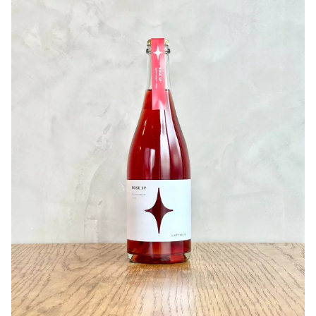
作り手さんから
〇ぶどうについて
香川県三豊市の契約農家「白いの実ファーム」さんとのコ
ラボワイン。
瀬戸内海にほど近く広々とした地形は小高い山に囲まれ、
周辺地域が雨でもこの地域は晴れるほど日照に恵まれてま
す。
2024はその影響がひどく、日焼けや水分不足に見舞われま
したがその分厚みと落ち着きを得ながら、優しさと沁みこ
む滋味をそのままに登場です。
〇ワインイメージ
ふんわり香る綿あめ すももの甘露煮
入り口は優しいまま 果実はたっぷりと
複雑にじんわり広がる滋味に
ほどよい渋味が心地好い
引用：Natan葡萄酒醸造所