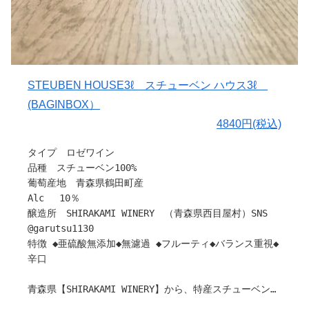
〇ヒトコト
っております。
※オリ（沈殿物）がありますので、立てた状態で冷蔵庫で
静かに数日間保存したのち、上澄みをグラスに注いでお飲
〇ワイナリーについて
みください。
2021年から福岡県朝倉市にある『新道蒸留所』の一角を間
借りして運営を開始しました。
〇ドメーヌ・ケロスについて
STEUBEN HOUSE3ℓ スチューベン ハウス3ℓ
山形県天童市荒谷にあるドメーヌ・ケロスは、「おいしい
醸造家の阪本さんは学生時代にニュージーランド、ドイツ
(BAGINBOX）
ワインは美味しいぶどうから」を信条に、ぶどうの自社栽
で地質土壌について学び、
培にこだわりを持つワイナリーです。
4840円(税込)
その後日本酒の酒蔵で蔵人として勤められました。
中川ご夫妻が手がけるこのワイナリーでは、酸化防止剤の
経験を基に
タイプ ロゼワイン
添加を極力抑え、ぶどう本来の風味を最大限に活かしたワ
『人的介入を最小限に抑えた、自然なままの味わい』と
品種 スチューベン100%
イン造りを追求しています。
『日本酒造りで学んだ、醸造哲学の活用』
葡萄産地 青森県鶴田町産
今注目を集めるドメーヌ型ワイナリーとして、その情熱と
をコンセプトにワイン作りをされています。
Alc 10％
品質が高い評価を得ています。
醸造所 SHIRAKAMI WINERY （青森県西目屋村）SNS
引用：ドメーヌ ケロス
またSHINDO WINESはの特徴は福岡県の名産『巨峰』をメ
@garutsu1130
インの品種とし、日本の夏にピッタリな
特徴 ◆亜硫酸無添加◆無濾過 ◆フルーティ◆バランス重視◆
軽快でグビグビ楽しめる仕上がりになっています。
辛口
『福岡県』の可能性を信じ、栽培、醸造、衛生管理を徹底
青森県【SHIRAKAMI WINERY】から、特産スチューベンを
する事で可能にする高温多湿地域での
使用した無添加ロゼワインのバッグインボックスが登場！