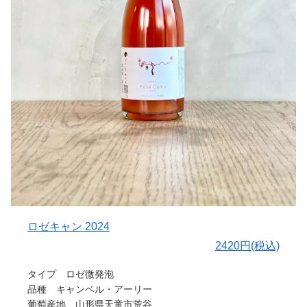
梗を行った巨峰を1:1の割合で投入して行いました。
半分は実を潰さないまま発酵を行う事で部分的にMC（マセ
ラシオン・カルボニック）の様な環境をうみだし、MC由来
のフレッシュな香味を得る為です。
21日のマセラシオン後、バスケットプレスでゆっくりプレ
スを行いステンレスタンクで発酵（総発酵期間は40日）、
熟成を行いました。
マセラシオン最終日にかすかな揮発酸を感じたため、プレ
ス後は揮発酸の存在感が強くなりすぎないよう低温でコン
トロールしようと、アンフォラではなくステンレスタンク
での発酵・熟成を選択しました。
約5か月の熟成を経て、少量の揮発酸がある事によって酸
の少ない葡萄である巨峰に不足がちな「心地よい酸味」を
感じられた為、さわやかに楽しめるロゼらしいブレンドに
なるように指向しました。
ロゼキャン 2024
色々なワインとの相性を見ながら、アンフォラで熟成して
2420円(税込)
いた同じくうきは市産の巨峰100%の赤ワインと約5:2の割
合でブレンドし、2023年4月7日に瓶詰を行いました。
タイプ ロゼ微発泡
瓶詰までに2度の滓引きを行い、瓶詰前のブレンド時に
品種 キャンベル・アーリー
30ppmの亜硫酸塩を使用しています。
葡萄産地 山形県天童市荒谷