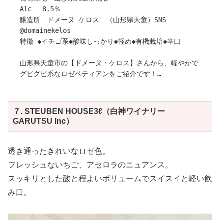
使用理由は酸化防止ではなく、ph値が高いことによって起
Alc 8.5％
こる可能性のある、瓶内での微生物による変質を抑制する
醸造所 ドメーヌ ケロス （山形県天童）SNS
ためです。
@domainekelos
特徴 ◆イチゴ系◆酸味しっかり◆軽め◆有機栽培◆辛口
〇ASAHAの名前に込められた想い
山形県天童市の【ドメーヌ・ケロス】さんから、軽やかで
私達は江戸時代後期、約220年前より朝倉の地で酒造りを
グビグビ系なロゼペティアンをご紹介です！
行ってきました。
明るめのラズベリーレッド。
酒造りの技術は脈々と杜氏から蔵人へと受け継がれており
香りは、イチゴ、ベリー、柑橘香しが感じられ、味わいは
ます。
軽快でチャーミングな果実味。
７. STEUBEN HOUSE3ℓ（白神ワイナリー
ワインの原料こそ違えど、同じ醸造酒。
心地よい優しい微発泡の仕上がり。
GARUTSU Inc）
日本酒造りの技術の多くは、同様にワイン造りにも通じて
前菜やスモークサーモン、カルパッチョなどとの相性が良
きます。
いと思います。
2022年にSHINDO WINES で使用したぶどう全量、朝倉の
しっかり冷やして楽しむことで、ベリーの香りと味わいを
透き通ったきれいなロゼ色。
隣町である福岡うきは市産です。
一層引き立ててくれます。
フレッシュないちご、アセロラのニュアンス。
うきは市は別名フルーツの町ともいわれており一年中フル
是非、行楽シーズンのお供にどうぞ♪
ーツが栽培され、葡萄、特に巨峰は全国に先駆けて、60年
スッキリとした酸と程よいボリュームでスイスイと軽い飲
以上前から多く栽培されています。
み口。
作り手さんから
うきはの葡萄を使って、江戸時代より培われた醸造技術で
〇ぶどうについて
朝倉でワインを造る。
KELOS 7、10番畑
筑後川をはさんで位置するそんな二つの地域を表現するワ