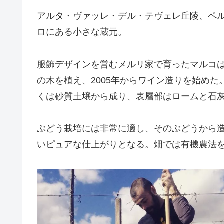
アルタ・ヴァッレ・デル・テヴェレ丘陵、ペ
ロにある小さな蔵元。
服飾デザインを営むメルリ家で育ったマルコは
の木を植え、2005年からワイン造りを始め
くは砂質土壌から成り、表層部はロームと石
ぶどう栽培には非常に適し、そのぶどうから
いピュアな仕上がりとなる。畑では有機農法