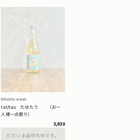
Kifutato wines
taUtau たゆたう （お一
人様一点限り）
3,630
ただいま品切れ中です。