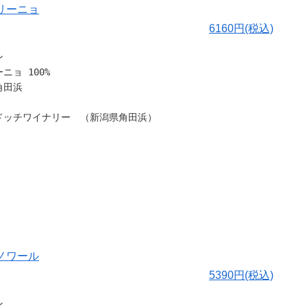
なる前の段階のワインに興味がある方に選択肢としてこんなのあ
バリーニョ
なお届け方が出来るかな。 という一つの提案です。
6160円(税込)
る前のワインってどんな感じ？と思われる方もいらっしゃると思
ン
ニョ 100%
角田浜
。
ドッチワイナリー （新潟県角田浜）
たら、
ったときはどうなるの？」
したいといった感じで普通に飲むことに飽きてもうすこし深堀し
せんか？という感じです。
をもつ【カーブドッチワイナリー】さんから
ティヤンとしてはまだガスが弱すぎて、現在はやや甘口のワイン
しっかりと感じられるワイナリーを代表する白ワインのご紹介で
で、甘めのワインが好きな人にはおすすめです^_^
レモンイエロー。
・ノワール
発酵が進みにくいので温かいところに置いていただければ少しず
熟した柑橘と花梨、ジャスミンの香りが広がります。
5390円(税込)
るかと思います。
のっぽさも感じつつ、圧倒的ミネラル感。
が全体に骨格を作り『ハリ』のある仕上がりです！
ン