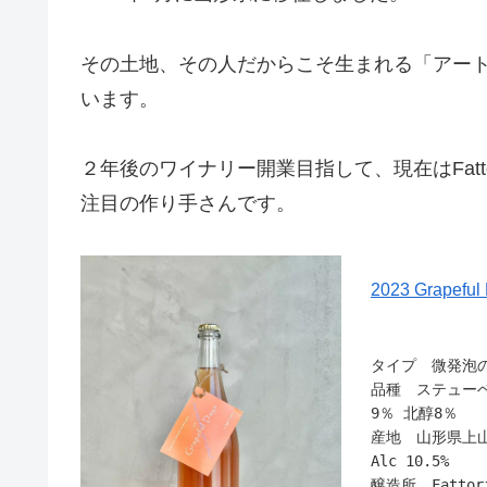
その土地、その人だからこそ生まれる「アー
います。
２年後のワイナリー開業目指して、現在はFatto
注目の作り手さんです。
2023 Grape
タイプ 微発泡
品種 ステューベ
9％ 北醇8％
産地 山形県上
Alc 10.5%
醸造所 Fattor