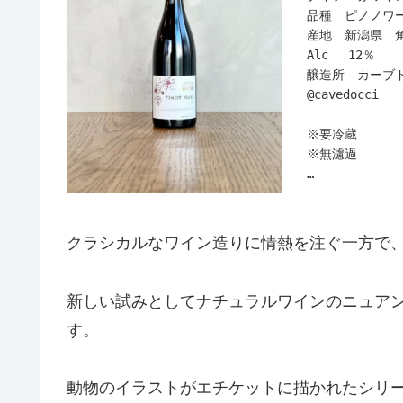
〇片寄さんへのQ
品種 ピノノワー
①
まだまだ熟成さ
産地 新潟県 
Q 発酵を促す
このフレッシュ
Alc 12％
A 20-25℃
醸造所 カーブ
オススメはやは
@cavedocci
②
ごゆっくりお楽
Q 保管温度に
※要冷蔵
ょうか？
※無濾過
A 正直わかり
作り手さんから
〇コンセプトに
砂質土壌の個性
③
真に土地と品種
華やかで妖艶な
Q 発泡が起き
ます。
クラシカルなワイン造りに情熱を注ぐ一方で
A 開栓以外で
私達にとって、
ややガーネット
しょうか？
タンニンは優し
〇ぶどうについ
ベリー系の果実
新しい試みとしてナチュラルワインのニュア
④
角田浜という名
まだまだ熟成さ
Q 発酵による
ような極端な砂
す。
います。
A 基本ありま
水を含まない砂
サラッとした潔
贈り物などにも
そして海岸まで１
動物のイラストがエチケットに描かれたシリ
是非、ご利用く
〇ぶどうについ