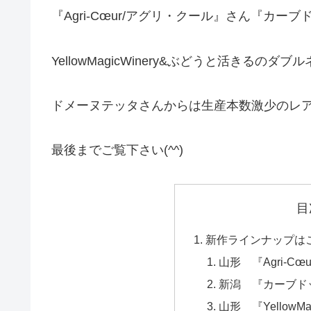
『Agri‑Cœur/アグリ・クール』さん『カ
YellowMagicWinery&ぶどうと活きるのダ
ドメーヌテッタさんからは生産本数激少のレ
最後までご覧下さい(^^)
目
新作ラインナップは
山形 『Agri‑C
新潟 『カーブド
山形 『YellowM