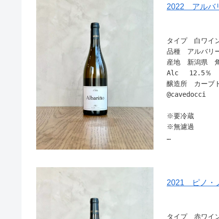
「ペティヤンに
2022 アル
りますよ。」的
ペティヤンにな
タイプ 白ワイ
います。
品種 アルバリー
産地 新潟県 
私がそうでした
Alc 12.5％
醸造所 カーブ
前の段階を知っ
@cavedocci
「じゃ、泡にな
※要冷蔵
ともう一本購入
※無濾過
たい方などいま
砂質土壌の個性
現在の状態はペ
ぶどうの旨味を
です。 ですの
す！
色味は濃い目の
2021 ピノ
この寒さなので
開栓すぐに、完
つガスは出てく
味わいは少し蜜
厚みのある酸味
タイプ 赤ワイ