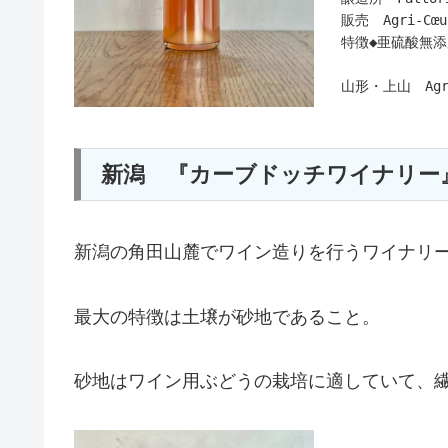
販売 Agri‑C
特徴◆亜硫酸無添
山形・上山 Agr
現在成長中の「
片寄さんとはFat
ース「2023 Gr
新潟 『カーブドッチワイナリー
ワインに対する
現在はとっても
皆様のお手元に
片寄さんからの
新潟の角田山麓でワイン造りを行うワイナリ
よろしくお願い
※お取り扱い注
※発酵途中の為
最大の特徴は土壌が砂地であること。
※要冷暗保管
※下記コメントを
砂地はワイン用ぶどうの栽培に適していて、
作り手さんから
〇コンセプトに
私としては、