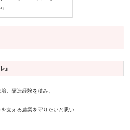
ta』
ール』
栽培、醸造経験を積み、
命を支える農業を守りたいと思い