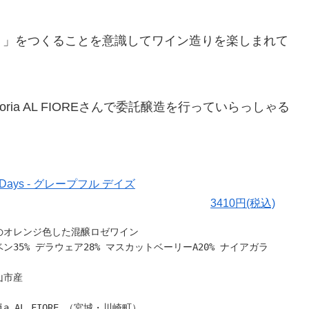
ト」をつくることを意識してワイン造りを楽しまれて
ria AL FIOREさんで委託醸造を行っていらっしゃる
ful Days - グレープフル デイズ
3410円(税込)
のオレンジ色した混醸ロゼワイン
ン35% デラウェア28% マスカットベーリーA20% ナイアガラ
山市産
ia AL FIORE （宮城・川崎町）