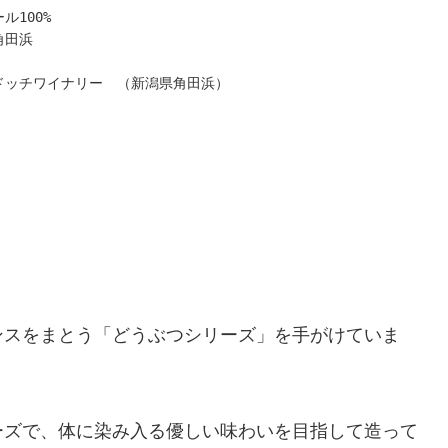
&A
ル100%
せてよりミネラルの印象を強くするのも宜しいかと思いますが、
角田浜
には室温何℃位が理想的でしょうか？
感とミネラル感のバランスは今だけの楽しみ方かと思います。
くらいかなと思います。無理なら15度程度でも。
ドッチワイナリー （新潟県角田浜）
り海鮮を合わせてミネラル感と潮感を楽しんでほしいです！
しみください。
よる差はあるかと思いますが、何日位で発泡を確認できそうでし
ません。早ければ2週間くらい、長ければ1カ月以上。
ついて
をもつ【カーブドッチワイナリー】さんから
がマッチしたとき、その土地の風土を液体から感じることが出来
ピノノワールのご紹介です。
ているかどうかの判断は開栓以外に可能でしょうか？
、
したら圧力計が必要です。ふつうないですよね。2万前後するので
アルバリーニョは正に風土を現しうる品種です。
がかったルビーレッドにチャーミングでフレッシュな香りです。
く、滑らか。
て
味がハッキリと感じられ、バランスがとてもよい印象です。
ンスをまとう「どうぶつシリーズ」を手がけていま
前が表すとおり、このぶどうが植えられている自社農園は砂浜の
せても宜しいかと思いますが、今のんでも十分満足頂けるかと思
耐圧瓶から溢れるなんてことはあり得ますでしょうか？
質土壌です。
せん。あったら打栓ミスですや栓不良です。
の軽やかさと乾いた砂を手ですくった時に手からこぼれるような
さがワインにも現れています。
オススメの一本です。
.5kmという立地は塩味をワインに与えてくれます。本場スペ
ーズで、体に染み入る優しい味わいを目指して造って
ださい！
て