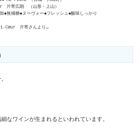
œur 片寄広朗 （山形・上山）
加◆無補糖◆ヌーヴォー◆フレッシュ◆酸味しっかり
i‑Cœur 片寄さんより
育てる 微発泡ワイン」のご紹介です！
toriaALFIOREさんの収穫でご一緒させていただき、今回リリ
apefull Days」のご縁を頂きました！
』
深い興味をそそる、ワイン好きにはたまらない一本！
チャーミングな香りでちょい甘な状態ですが、
届いている頃には大きな変化が起きているかもしれません！
コメントを読んでいただき、ご納得の上、お楽しみください！
ー。
致します！
意です。
、発泡、未発泡の場合がございます。
お読みください(^^)
繊細なワインが生まれるといわれています。
ついて