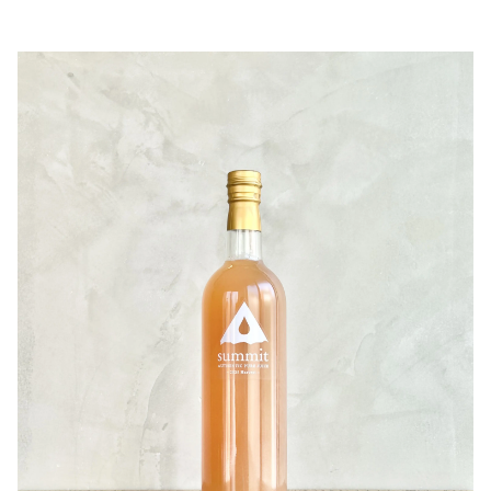
甲州種ならではのきりっとした酸が全体を引き締め、梅の
ムな100%ストレートジュースが届きました。
ようなさわやかな香りとほどよい甘みが口いっぱいに広が
保存料や着色料、安定剤などを一切使用せず、山梨県産の
ります。
マスカット・ベーリーAを生搾りした濃厚な味わいに仕上
甘すぎないすっきりとした後味で、食事のお供にも、その
げられています。
ままごくごく飲んでも。
【ワインになる前の、ぶどうを「飲む」。】をコンセプト
凝縮した旨みを、ぜひグラスで感じてみてください。
に、品種特有の華やかで甘い香りが楽しめるジュースで
す。
引用：フジクレールワイナリー
このピュアな果実の甘みと香りが様々な年代の方に楽しん
でもらえること間違いなしです！
100年続くワイナリーを目指す造り手が、ノンアルコール
でも妥協なく果実の美味しさを追求した贅沢な一本です。
作り手さんから
○コンセプトについて
私たちは日々、ぶどうと向き合いながらワインを造ってい
ます。
その中で改めて感じるのは、果実そのものが持つ豊かな香
りと味わいの魅力。
このジュースは、その魅力をできるだけありのままお届け
したいという想いから生まれました。
一般的なジュースのように透明感のある色合いではなく、