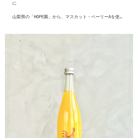
に
引用：HOPE園
季節を越えることに表情が変わる。
まずはフレッシュと、“1年もの”を。
山梨県の「HOPE園」から、マスカット・ベーリーAを使用
熟成商品も近年中にリリース予定。
した濃厚なスムージーが届きました。
果肉の繊維が豊富に残るトロトロとした舌触りと、果実本
〇ヒトコト
来の芳醇な香りが漂います。
山梨の、博士との出会いがきっかけ。
マスカット・ベーリーAの豊かな甘みと穏やかな酸味が塩
こんなにジュースを作る工程に、こだわりがあるなんて知
気やクリーミーなコクとよく馴染むため、ブルーチーズ
らなかった
や、マスカルポーネを添えたクラッカーなどと合わせるの
（ジュースってしぼって終わりかと思ってた！）
がおすすめです。
「これまで不可能とされた「ジュースの熟成」を実現」
日々のリラックスタイムに、果実の濃密な味わいを気兼ね
ジュースを製造している本店は、”10年もの” の販売も行
なく楽しみたい一本です。
われています。
ワインのように、御坂のテロワールを10年後も楽しんでみ
作り手さんから
てはいかがでしょうか？​
〇ぶどうについて
ロマン溢れる、粋な贈り物に。
山梨が誇る”国際ワイン品種”として登録されている品種
※こちらの商品自体は、2年の賞味期限です。熟成商品は
山梨県ではベーリーＡのワインが多くみられます 博士の
近年中に発売予定。
もつ技術を全て駆使し、絞り分け、発酵前のワイン、ワイ
ンの原液の状態です。
〇取り入れ方は？
ＨＯＰＥ園のベーリーＡがもつ、香りと風味を堪能いただ
世の濃縮還元ジュースは、濃縮され輸入された後、水で