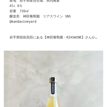
産地 岩手県産自社畑、県内農家
り添います。
Alc 0％
阿部農園の中核を表すノンアルコールぶどうジュースで
容量 720㎖
す。
醸造所 神田葡萄園 リアスワイン SNS
@kandavineyard
〇阿部農園について
阿部農園がある、新潟市南区は300年も前から果樹の産地
です。
岩手県陸前高田にある【神田葡萄園・RIASWINE】さんか
毎年太陽の光をたっぷりとあびて、月夜の風を受けて、雨
ら
にも負けずに豊かな土地の恵みのなかで果は育ち、天候や
旨味たっぷりのブドウジュースのご紹介です！
私達の手入れに応じて、いつも素晴らしい実りを授けてく
すっきりした味わいで、ペアリングも楽しめるカンダクラ
れます。
フトジュースシリーズ。
「ジュドレザン」-jus de raisin -という私たちはフラ
お酒が苦手な方にも、アルコールを控えなきゃいけないシ
ンス産の"シャルドネ"や"洋梨ル・レクチェ"を栽培してい
ーンでも大活躍間違いなし(^^)
ることから、フランス語でぶどうのジュースという名前を
生産量が少ないので、お求めはお早めに！
もらいました。
収穫を分かち合うすべてのみなさまに届けられる形をつく
作り手さんから
りたいと考え、大切に果実の個性を伸ばすため、特別に輸
〇カンダクラフトジュースとは・・・
送、加工の専門チームの協力を得て製作しました。
自社畑の原料と岩手県内の信頼できる生産者の果実を用い
ジャケットは一つ一つ気持ちをこめて一筆づつ手書きをし
て造り、
ています。
100％果汁でシンプルながらも果実の味わいが素直に感じ