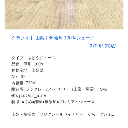
クラノオト 山梨甲州葡萄 100％ジュース
2700円(税込)
タイプ ぶどうジュース
品種 甲州 100%
葡萄産地 山梨県
Alc 0%
内容量 720ml
醸造所 フジクレールワイナリー（山梨・勝沼） SNS
@fujiclair_wine
特徴 ◆甘め◆酸味◆無添加◆プレミアムジュース
山梨・勝沼の「フジクレールワイナリー」から、プレミア
ムな100%ストレートジュースが届きました。
保存料や着色料、安定剤などを一切使用せず、山梨県産の