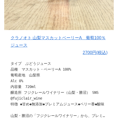
それは余計な加工を施していない証でもあります。
ワインを造るワイナリーだからこそ辿り着いた、ぶどうそ
のものを楽しむためのノンアルコール飲料です。
○色合いについて
ワインがテロワールを映すように、このジュースもまた、
山梨のぶどう畑の個性を映します。
クラノオト 山梨マスカットベーリーA 葡萄100％
果実本来の色。
ジュース
果実本来の濃度。
2700円(税込)
だから透明ではありません。
だから毎年味わいも少しずつ違います。
タイプ ぶどうジュース
山梨・甲州ぶどうをそのまま搾りました。
品種 マスカット・ベーリーA 100%
葡萄産地 山梨県
〇ぶどうについて
Alc 0%
山梨県産甲州を100％使用し、無補糖・無添加で仕上げた
内容量 720ml
ストレートジュースです。
醸造所 フジクレールワイナリー（山梨・勝沼） SNS
@fujiclair_wine
○味わいについて
特徴 ◆甘め◆無添加◆プレミアムジュース◆ベリー香◆酸味
とろりとした濃厚な口当たりで、まるでぶどうを丸ごと味
わっているような贅沢感があります。
山梨・勝沼の「フジクレールワイナリー」から、プレミア