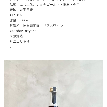
すっきりとした飲み口にするため、栽培段階から過度に糖
品種 ふじ主体、ジョナゴールド・王林・金星
度を上げず適期収穫をし、甘みと酸味のバランスが良い透
産地 岩手県産
明感のある味わいに仕上げています。
Alc 0％
軽い飲み口ですが味はしっかりとしており、甘みも程よく
容量 720㎖
食事と一緒にもお楽しみいただけます。
醸造所 神田葡萄園 リアスワイン
＜味わいチャート＞
@kandavineyard
味の参考に・・・
※無濾過
１・・・弱い ５・・・強い
※ニゴリあり
甘味 4
酸味 ３
岩手県陸前高田にある【神田葡萄園・RIASWINE】さんか
ボディ ２
ら
旨味たっぷりのりんごジュースのご紹介です！
〇ご注意ください
すっきりした甘さで、ペアリングも楽しめるクラフトジュ
開栓前はよく冷やしてから、抜栓の際はゆっくりと栓を開
ースシリーズ。
けてください。
お酒が苦手な方にも、アルコールを控えなきゃいけないシ
下に澱や酵母が沈殿していますが品質には問題ございませ
ーンでも大活躍間違いなし(^^)
ん。
生産量が少ないので、お求めはお早めに！
引用：神田葡萄園リアスワイン
作り手さんから
〇クラフトジュースとは・・・