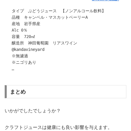
のりんご生産者の原料で造るりんごジュース。
ふじを主体とし、ジョナゴールド・王林・金星などそのと
タイプ ぶどうジュース 【ノンアルコール飲料】
きのブレンドで一つの味に仕上げています。
品種 キャンベル・マスカットベーリーA
産地 岩手県産
〇味わいについて
Alc 0％
ふくよかさを感じる甘みと、蜜を思わせる香りと味わい。
容量 720㎖
お子様にも喜ばれるジュースです。
醸造所 神田葡萄園 リアスワイン
＜味わいチャート＞
@kandavineyard
味の参考に・・・
※無濾過
１・・・弱い ５・・・強い
※ニゴリあり
甘味 4
酸味 １
岩手県陸前高田にある【神田葡萄園・RIASWINE】さんか
ボディ ３
ら
旨味たっぷりのブドウジュースのご紹介です！
〇ご注意ください
まとめ
すっきりした味わいで、ペアリングも楽しめるクラフトジ
開栓前はよく冷やしてから、抜栓の際はゆっくりと栓を開
ュースシリーズ。
けてください。
お酒が苦手な方にも、アルコールを控えなきゃいけないシ
下に澱や酵母が沈殿していますが品質には問題ございませ
いかがでしたでしょうか？
ーンでも大活躍間違いなし(^^)
ん。
生産量が少ないので、お求めはお早めに！
引用：神田葡萄園リアスワイン
クラフトジュースは健康にも良い影響を与えます。