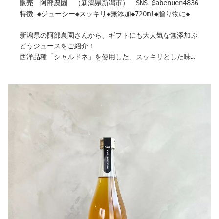
販売 阿部農園 （新潟県新潟市） SNS @abenuen4836
私たちは、この地域のみかんの美味しさの“とりこ”にな
特徴 ◆ジューシー◆スッキリ◆無添加◆720ml◆贈り物に◆
り、
縁もゆかりもないこの土地へ移住しました。
新潟県の阿部農園さんから、ギフトにも大人気な無添加ぶ
そして、
どうジュースをご紹介！
「このみかんの“とりこ”を、もっと増やしたい」
西洋品種「シャルドネ」を使用した、スッキリとした味わ
そんな想いで、とりこ農園を営んでいます。
いの一品です。
急斜面の園地が多い地域ですが、
甘さ控えめで、そのままストレートで味わえば、まるでワ
海からの風とたっぷりの陽ざしに恵まれ、
インのように楽しめます。
柑橘づくりに適した環境でもあります。
お食事に合わせて、さまざまなシーンでぜひお試しくださ
現在は、まだ苗木のものもありますが、
い！
合わせて20品種ほどを栽培しています。
また、後継者のいない畑をお借りし、
作り手さんから
この土地の景色や味が途切れないように守りながら育てて
〇ぶどうについて
います。
私達は何年もかけて畑をつくり、家族、仲間たちとどこに
この土地の味が、
もない自由な農業を言じて、全国的にも貴重なイタリア・
これからも変わらず続いていくように。
フランス・スペインの品種のワイン用ぶどうを大事に育て
そんな思いで、日々木と向き合っています。
ています。
どうぞよろしくお願いいたします。
〇ネーミングについて
〇おすすめのペアリング
30年も前から、だれも”ワイン”ってものを知らない新潟の