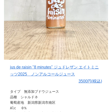
甘さと酸味のバランスが良く、オレンジジュースに近い味
がおすすめです。
わいです。皮の中身のみを搾汁しているため飲みやすく仕
また、オレンジコーヒーとして楽しんだり、少し凍らせて
上げています。
シャーベットにしたり、お酒と合わせてカシスオレンジの
ように楽しむのもおすすめです。
〇味わいについて
日常の中で自由に楽しんでいただけたら嬉しいです。
「とりこブレンド」は、とりこ農園の中でも特に人気の柑
引用：とりこ農園
橘である温州みかん・ぽんかん・まどんなの3品種をブレ
ンドした100%ストレートジュースです。
それぞれの柑橘の甘み・香り・コクが重なり、酸味と甘味
のバランスの良い、濃厚で奥行きのある味わいに仕上がり
ました。
愛媛の太陽をたっぷり浴びて育った柑橘をそのまま搾り、
香料・保存料などは一切使用していません。
jus de raisin "8 minutes" ジュドレザン エイトミニ
柑橘のストレートジュースは、その年の柑橘の出来や味に
ッツ2025 ノンアルコールジュース
よってもガラッと表情が変わるので、毎年飲み比べていた
3500円(税込)
だくのも通な楽しみ方のひとつです。
タイプ 無添加ブドウジュース
〇とりこ農園について
品種 シャルドネ
愛媛県西予市明浜町渡江地区にある「とりこ農園」は、
葡萄産地 新潟県新潟市南区
夫婦二人と小さな仲間たち（にわとり、やぎ）で営むみか
Alc 0％
ん農園です。