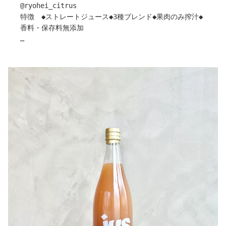
急斜面の園地が多い地域ですが、
@ryohei_citrus
海からの風とたっぷりの陽ざしに恵まれ、
特徴 ◆ストレートジュース◆3種ブレンド◆果肉のみ搾汁◆
〇保管について
柑橘づくりに適した環境でもあります。
香料・保存料無添加
直射日光を避け、40°Cを超えない冷暗所で保管してくださ
現在は、まだ苗木のものもありますが、
い。
合わせて20品種ほどを栽培しています。
愛媛県西予市にある「とりこ農園」から、温州みかん、ぽ
※ぶどうジュース・スムージーには、ワインと同じくポリ
また、後継者のいない畑をお借りし、
んかん、とりこまどんなの3品種をブレンドした100%スト
フェノールが固まってできる「澱（おり）」が発生しま
この土地の景色や味が途切れないように守りながら育てて
レートジュースが届きました。
す。
います。
複数の柑橘が織りなす華やかな香りが漂います。
硬くてコロコロしていますので石のように感じますが、飲
この土地の味が、
果実のやさしい甘みと爽やかな酸味が重なり合う、濃厚で
んでしまっても大丈夫です。
これからも変わらず続いていくように。
奥行きのあるすっきりとした飲み心地です。
※不動の時間が長くなるほど、濃厚な分、上部に固まりが
そんな思いで、日々木と向き合っています。
柑橘の豊かな甘みと酸味が塩気や熟成されたコクとよく馴
できやすいので、保管の場合はなるべく「逆さ」にして保
どうぞよろしくお願いいたします。
染むため、生ハムや、ハード系のチーズなどと合わせるの
管ください。
がおすすめです。
引用：HOPE園
〇おすすめのペアリング
冷やしすぎず常温に近い温度帯で、果実本来の濃い味わい
とりこブレンドは、やさしい甘みと爽やかな酸味があり、
を気兼ねなく楽しみたい一本です。
チーズや生ハムなどのシンプルなおつまみとよく合いま
す。
作り手さんから
ビタミンCもたっぷりで、お子様にもおすすめです。
〇みかんについて
キンキンに冷やして喉ごしを楽しむのも良いですが、冷や
温州みかん・ぽんかん・とりこまどんなの3種をブレンド
しすぎず常温に近い温度の方が、柑橘本来の濃さや香りを
しています。
より感じていただけます。氷は入れず、そのまま味わうの