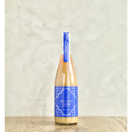
チャーミングなベリーの香りが印象的で、甘さ＆果実味が
濃いです！
これからのシーズンはソーダで割ったりしても美味しく楽
しめます！
作り手さんから
〇ぶどうについて
ぶどう100%ジュース。
青森県南部町産のキャンベルアーリーを使用
○味わいについて
濃厚で自然な甘さと、キュッとする酸が溢れる
飲みごたえのある、ぶどうジュースです！
○ヒトコト
子供から大人までみんなで飲める「ブドウ ザ リッチ」
よろしくお願いします〜
引用：澤内醸造