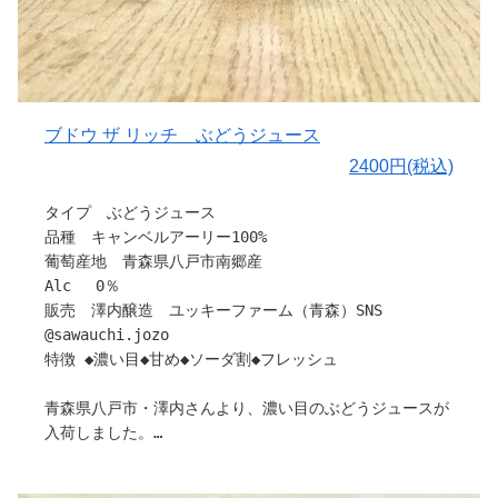
ブドウ ザ リッチ ぶどうジュース
2400円(税込)
タイプ ぶどうジュース
品種 キャンベルアーリー100%
葡萄産地 青森県八戸市南郷産
Alc 0％
販売 澤内醸造 ユッキーファーム（青森）SNS
@sawauchi.jozo
特徴 ◆濃い目◆甘め◆ソーダ割◆フレッシュ
青森県八戸市・澤内さんより、濃い目のぶどうジュースが
入荷しました。
日当たりと風通しに恵まれた八戸・南郷で育ったキャンベ
ルアーリーを使用しています。