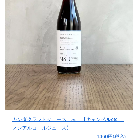
自社畑の原料と岩手県内の信頼できる生産者の果実を用い
て造り、
100％果汁でシンプルながらも果実の味わいが素直に感じ
られる事を大事にし、大量生産はせず手の届く生産量のみ
を造ります。
〇コンセプトについて
醸造家がワインやお酒が苦手な方のために造る、食卓を楽
しめるノンアルコールドリンクがコンセプトになっていま
す。
我々造り手のCRAFT（手仕事）は食卓の団らんのため。
飲み手の皆様が食卓を囲み楽しい時間が流れることで味が
完成すると考えています。
手仕事をそのままボトルに詰め、造り手と飲み手が繋がる
ジュース。
そんな想いがクラフトジュースの名前には込められていま
す。
カンダクラフトジュース 赤 【キャンベルetc.
〇りんごについて
ノンアルコールジュース】
古くからりんごの産地と知られる地元・陸前高田産＋岩手
1460円(税込)