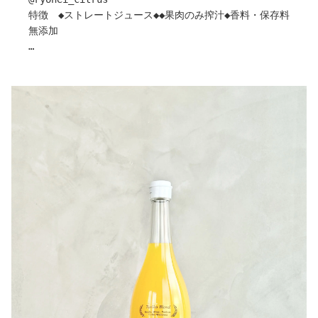
い。
類を見ない“真空熟成”を可能にした独自製法
特徴 ◆ストレートジュース◆◆果肉のみ搾汁◆香料・保存料
※ぶどうジュース・スムージーには、ワインと同じくポリ
静かに、ゆっくりと時間を重ねることで
無添加
フェノールが固まってできる「澱（おり）」が発生しま
甘みはより深く、味わいはひとつにまとまっていく。
す。
まるでワインのように
愛媛県西予市にある「とりこ農園」から、温州みかんを丸
硬くてコロコロしていますので石のように感じますが、飲
季節を越えることに表情が変わる。
ごと搾った100%ストレートジュースが届きました。
んでしまっても大丈夫です。
まずはフレッシュと、“1年もの”を。
温州みかんの豊かな甘みと、スッキリとした酸味が心地よ
※不動の時間が長くなるほど、濃厚な分、上部に固まりが
熟成商品も近年中にリリース予定。
く広がります。
できやすいので、保管の場合はなるべく「逆さ」にして保
みかん本来の濃厚な甘みとコクが塩気やミルキーな風味と
管ください。
〇ヒトコト
よく馴染むため、塩サブレや、モッツァレラチーズのサラ
引用：HOPE園
山梨の、博士との出会いがきっかけ。
ダなどと合わせるのがおすすめです。
こんなにジュースを作る工程に、こだわりがあるなんて知
朝の目覚めの一杯や、日々のリラックスタイムに気兼ねな
らなかった
く楽しみたい一本です。
（ジュースってしぼって終わりかと思ってた！）
「これまで不可能とされた「ジュースの熟成」を実現」
作り手さんから
ジュースを製造している本店は、”10年もの” の販売も行
〇みかんについて
われています。
冬のみかんといえばの温州みかんのみを使用し、皮ごと搾
ワインのように、御坂のテロワールを10年後も楽しんでみ
汁しています。
てはいかがでしょうか？​
甘さの中にさっぱりとした後味と、ほんのり皮の渋みも感
ロマン溢れる、粋な贈り物に。
じられる、みかん好きの方におすすめのジュースです。
※こちらの商品自体は、2年の賞味期限です。熟成商品は
愛媛県西予市明浜町で柑橘を育てる農園です。