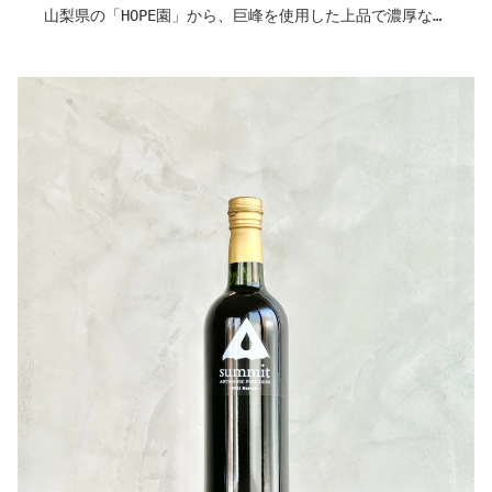
まずはフレッシュと、“1年もの”を。
山梨県の「HOPE園」から、巨峰を使用した上品で濃厚なス
熟成商品も近年中にリリース予定。
ムージーが届きました。
果肉の繊維が残るトロッとした舌触りと、深みのある芳醇
〇ヒトコト
な香りが漂います。
山梨の、博士との出会いがきっかけ。
巨峰の豊かな甘みと上品なコクが塩気やクリーミーな風味
こんなにジュースを作る工程に、こだわりがあるなんて知
とよく馴染むため、生ハムを添えたクリームチーズや、鴨
らなかった
肉のローストなどと合わせるのがおすすめです。
（ジュースってしぼって終わりかと思ってた！）
日々のリラックスタイムに、果実の濃密な味わいを気兼ね
「これまで不可能とされた「ジュースの熟成」を実現」
なく楽しみたい一本です。
ジュースを製造している本店は、”10年もの” の販売も行
贈り物にいかがでしょうか。
われています。
ワインのように、御坂のテロワールを10年後も楽しんでみ
作り手さんから
てはいかがでしょうか？​
〇巨峰について
ロマン溢れる、粋な贈り物に。
あの巨峰が！スムージーに！
※こちらの商品自体は、2年の賞味期限です。熟成商品は
日本のぶどうが巨峰メインだった時代に、もしかしたらぶ
近年中に発売予定。
どうジュースとして飲み飽きたのが巨峰味かもしれません
ね。
〇取り入れ方は？
そんな方にもオススメしたい。
世の濃縮還元ジュースは、濃縮され輸入された後、水で
スムージーになると、とても上品で、巨峰の味を改めてじ
のばしているそう。
っくり感じられて、巨峰の美味しさを想い出していただけ