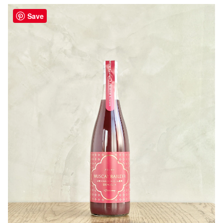
甲州ブドウを生搾りしたような濃厚な味わいに仕上げられ
Save
ています。
【ワインになる前の、ぶどうを「飲む」。】をコンセプト
に品種由来のキリッとした酸が楽しめるジュースです。
この心地よい酸味と甘すぎない風味が、和食などの繊細な
出汁の旨味と重なるので、お食事のお供として合わせるの
もおすすめです！
100年続くワイナリーを目指す造り手が、ノンアルコール
でも妥協なく果実の美味しさを追求した贅沢な一本です。
作り手さんから
○コンセプトについて
私たちは日々、ぶどうと向き合いながらワインを造ってい
ます。
その中で改めて感じるのは、果実そのものが持つ豊かな香
りと味わいの魅力。
このジュースは、その魅力をできるだけありのままお届け
したいという想いから生まれました。
一般的なジュースのように透明感のある色合いではなく、
果実由来の成分が残ることで自然な濁りのある色調と、と
ろりとした質感を持っています。