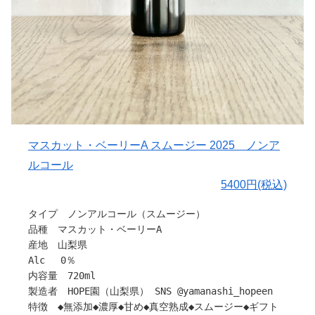
子どもジュースも、香料やph調整剤は常連。
ることと思います。
ひとつでも心配事は、減らしたい。そんな方にもオススメ
もちろん無加糖、無着色、無香料。
です。
弱い酸味（酒石酸）は腸内環境を整えながら、腸内善玉菌
〇HOPE園 のsummitについて
を活性化
素材への約束
腸活のための、ひとつのツールとして オススメできるジ
無添加。無加糖。無加水。無濃縮。無調整。
ュースなのです。
味も、色も、香りも。
微細果肉繊維は、その腸内善玉菌の栄養分となり、より腸
すべては果実がもつものだけ。
内善玉菌を活性化させるといわれています。
余計な手を加えず、素材の力を、最大限に引き出す
この微細繊維質は同時に糖質の急激な吸収を抑え、低GI効
毎年ちがう、本物。
マスカット・ベーリーA スムージー 2025 ノンア
果に優れているといわれています。
果実の個性は、年ごとに異なり、甘みも、酸味も、香り
ルコール
空けると酸素との発酵を始めます。味が変わっていきます
も、その瞬間だけのもの。
5400円(税込)
ので、その違いもぜひ楽しんでください。
私たちは数多ある果実の中から、ーその年にもっとも輝く
全て、HOPE園で育った果物を使っています。
ものを選び抜くー
タイプ ノンアルコール（スムージー）
大切な方への贈り物や、
だからこそ、毎年ちがう。
品種 マスカット・ベーリーA
身体を想った ギフトに。
そして毎年、本物が生まれるのです。
産地 山梨県
時間という旨味。
Alc 0％
〇保管について
類を見ない“真空熟成”を可能にした独自製法
内容量 720ml
直射日光を避け、40°Cを超えない冷暗所で保管してくださ
静かに、ゆっくりと時間を重ねることで
製造者 HOPE園（山梨県） SNS @yamanashi_hopeen
い。
甘みはより深く、味わいはひとつにまとまっていく。
特徴 ◆無添加◆濃厚◆甘め◆真空熟成◆スムージー◆ギフト
まるでワインのように