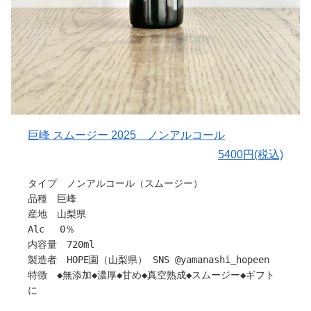
〇HOPE園 のsummitについて
素材への約束
無添加。無加糖。無加水。無濃縮。無調整。
味も、色も、香りも。
すべては果実がもつものだけ。
余計な手を加えず、素材の力を、最大限に引き出す
毎年ちがう、本物。
果実の個性は、年ごとに異なり、甘みも、酸味も、香り
巨峰 スムージー 2025 ノンアルコール
も、その瞬間だけのもの。
5400円(税込)
私たちは数多ある果実の中から、ーその年にもっとも輝く
ものを選び抜くー
タイプ ノンアルコール（スムージー）
だからこそ、毎年ちがう。
品種 巨峰
そして毎年、本物が生まれるのです。
産地 山梨県
時間という旨味。
Alc 0％
類を見ない“真空熟成”を可能にした独自製法
内容量 720ml
静かに、ゆっくりと時間を重ねることで
製造者 HOPE園（山梨県） SNS @yamanashi_hopeen
甘みはより深く、味わいはひとつにまとまっていく。
特徴 ◆無添加◆濃厚◆甘め◆真空熟成◆スムージー◆ギフト
まるでワインのように
に
季節を越えることに表情が変わる。