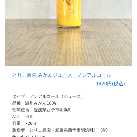
けます。
のばしているそう。
今年はスムージーに。
子どもジュースも、香料やph調整剤は常連。
トロトロで濃厚、果肉の繊維が豊富に残り、のど越しスム
ひとつでも心配事は、減らしたい。そんな方にもオススメ
ーズ。
です。
こんなマスカット・ベーリーＡ飲んだことない、の体験を
弱い酸味（酒石酸）は腸内環境を整えながら、腸内善玉菌
このスムージーで。
を活性化
腸活のための、ひとつのツールとして オススメできるジ
〇HOPE園 のsummitについて
ュースなのです。
素材への約束
微細果肉繊維は、その腸内善玉菌の栄養分となり、より腸
無添加。無加糖。無加水。無濃縮。無調整。
内善玉菌を活性化させるといわれています。
味も、色も、香りも。
この微細繊維質は同時に糖質の急激な吸収を抑え、低GI効
すべては果実がもつものだけ。
とりこ農園 みかんジュース ノンアルコール
果に優れているといわれています。
余計な手を加えず、素材の力を、最大限に引き出す
1420円(税込)
空けると酸素との発酵を始めます。味が変わっていきます
毎年ちがう、本物。
ので、その違いもぜひ楽しんでください。
果実の個性は、年ごとに異なり、甘みも、酸味も、香り
タイプ ノンアルコール（ジュース）
全て、HOPE園で育った果物を使っています。
も、その瞬間だけのもの。
品種 温州みかん100%
大切な方への贈り物や、
私たちは数多ある果実の中から、ーその年にもっとも輝く
葡萄産地 愛媛県西予市明浜町
身体を想った ギフトに。
ものを選び抜くー
Alc 0％
だからこそ、毎年ちがう。
容量 720㎖
〇保管について
そして毎年、本物が生まれるのです。
製造者 とりこ農園（愛媛県西予市明浜町） SNS
直射日光を避け、40°Cを超えない冷暗所で保管してくださ
時間という旨味。
@ryohei_citrus