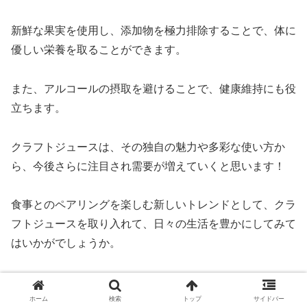
作り手さんから
〇クラフトジュースとは・・・
新鮮な果実を使用し、添加物を極力排除することで、体に
自社畑の原料と岩手県内の信頼できる生産者の果実を用い
優しい栄養を取ることができます。
て造り、
100％果汁でシンプルながらも果実の味わいが素直に感じ
られる事を大事にし、大量生産はせず手の届く生産量のみ
また、アルコールの摂取を避けることで、健康維持にも役
を造ります。
立ちます。
〇コンセプトについて
醸造家がワインやお酒が苦手な方のために造る、食卓を楽
クラフトジュースは、その独自の魅力や多彩な使い方か
しめるノンアルコールドリンクがコンセプトになっていま
ら、今後さらに注目され需要が増えていくと思います！
す。
我々造り手のCRAFT（手仕事）は食卓の団らんのため。
飲み手の皆様が食卓を囲み楽しい時間が流れることで味が
食事とのペアリングを楽しむ新しいトレンドとして、クラ
完成すると考えています。
フトジュースを取り入れて、日々の生活を豊かにしてみて
手仕事をそのままボトルに詰め、造り手と飲み手が繋がる
はいかがでしょうか。
ジュース。
そんな想いがクラフトジュースの名前には込められていま
す。
【重要】令和8年熊本地震に伴う配送への影響につき
ホーム
検索
トップ
サイドバー
まして
〇ぶどうについて