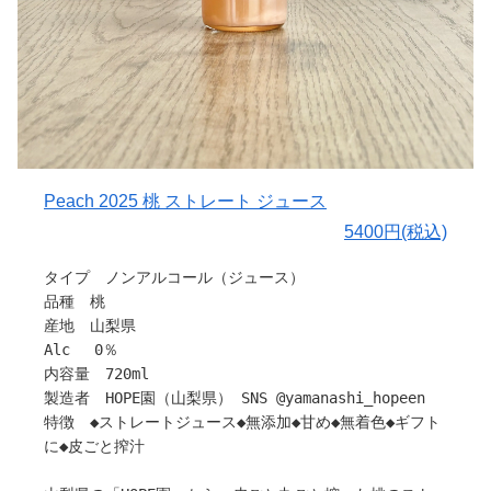
果実由来の成分が残ることで自然な濁りのある色調と、と
ろりとした質感を持っています。
それは余計な加工を施していない証でもあります。
ワインを造るワイナリーだからこそ辿り着いた、ぶどうそ
のものを楽しむためのノンアルコール飲料です。
○色合いについて
ワインがテロワールを映すように、このジュースもまた、
山梨のぶどう畑の個性を映します。
Peach 2025 桃 ストレート ジュース
果実本来の色。
5400円(税込)
果実本来の濃度。
だから透明ではありません。
タイプ ノンアルコール（ジュース）
だから毎年味わいも少しずつ違います。
品種 桃
山梨・マスカット・ベーリーAぶどうをそのまま搾りまし
産地 山梨県
た。
Alc 0％
内容量 720ml
〇ぶどうについて
製造者 HOPE園（山梨県） SNS @yamanashi_hopeen
山梨県産マスカット・ベーリーAを100％使用し、無補糖・
特徴 ◆ストレートジュース◆無添加◆甘め◆無着色◆ギフト
無添加で仕上げたストレートジュースです。
に◆皮ごと搾汁
○味わいについて