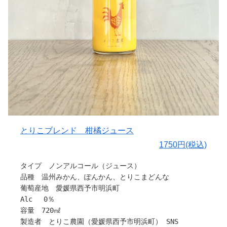
近年中に発売予定。
味の濃い小玉果実をメインに厳選した100%のストレートジ
ュースです。
〇取り入れ方は？
世の濃縮還元ジュースは、濃縮され輸入された後、水で
〇味わいについて
のばしているそう。
愛媛の太陽をたっぷり浴びて育った柑橘をそのまま搾り、
子どもジュースも、香料やph調整剤は常連。
香料・保存料などは一切使用していません。
ひとつでも心配事は、減らしたい。そんな方にもオススメ
柑橘のストレートジュースは、その年の柑橘の出来や味に
です。
よってもガラッと表情が変わるので、毎年飲み比べていた
弱い酸味（酒石酸）は腸内環境を整えながら、腸内善玉菌
だくのも通な楽しみ方のひとつです。
を活性化
腸活のための、ひとつのツールとして オススメできるジ
〇とりこ農園について
ュースなのです。
愛媛県西予市明浜町渡江地区にある「とりこ農園」は、
とりこブレンド 柑橘ジュース
微細果肉繊維は、その腸内善玉菌の栄養分となり、より腸
夫婦二人と小さな仲間たち（にわとり、やぎ）で営むみか
1750円(税込)
内善玉菌を活性化させるといわれています。
ん農園です。
この微細繊維質は同時に糖質の急激な吸収を抑え、低GI効
私たちは、この地域のみかんの美味しさの“とりこ”にな
タイプ ノンアルコール（ジュース）
果に優れているといわれています。
り、
品種 温州みかん、ぽんかん、とりこまどんな
空けると酸素との発酵を始めます。味が変わっていきます
縁もゆかりもないこの土地へ移住しました。
葡萄産地 愛媛県西予市明浜町
ので、その違いもぜひ楽しんでください。
そして、
Alc 0％
全て、HOPE園で育った果物を使っています。
「このみかんの“とりこ”を、もっと増やしたい」
容量 720㎖
大切な方への贈り物や、
そんな想いで、とりこ農園を営んでいます。
製造者 とりこ農園（愛媛県西予市明浜町） SNS
身体を想った ギフトに。