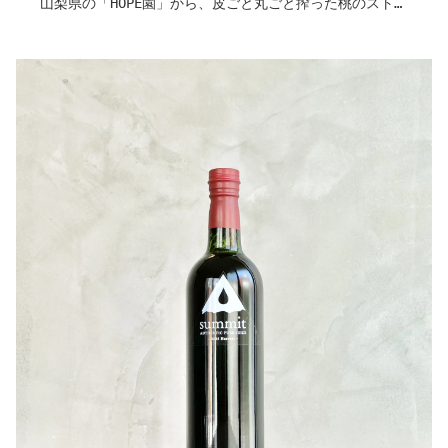
山梨県の「HOPE園」から、皮ごと丸ごと搾った桃のストレ
「これぞぶどうジュース」と思わず笑顔になる、王道の一
ートジュースが届きました。
本。
果実の豊かな甘みと、スッキリとしたピュアな香りが広が
とろりとした濃密なテクスチャーに、マスカット・ベーリ
ります。
ーA特有の華やかな甘い香りがふわっと広がります。
桃本来の濃厚な甘みが塩気や柔らかな酸味とよく馴染むた
一口飲めば、熟したぶどうの甘みがまるごと口の中へ。
め、カプレーゼや、生ハムを添えた冷製パスタなどと合わ
ジュースというよりも"液体のぶどう"とも言いたくなるほ
せるのがおすすめです。
どの凝縮感。
日々のリラックスタイムに、果実の自然な味わいを気兼ね
お子さまからワインが苦手な方まで、誰もが笑顔になれ
なく楽しみたい一本です。
る、純粋なぶどうの美味しさが詰まっています。
引用：フジクレールワイナリー
作り手さんから
〇桃について
とにかく甘かった2025年の桃。
その甘味をガツンと感じることのできる逸品。
桃らしい香りも残しながら、実は桃の持つ”梅”らしい香り
まで も ほんのり。
皮ごと まるごと絞り、技術により自然な桃の色をキレイ
に残してもらいました。
暗所で保管すれば色もほとんど変わりません。
もちろん無加糖、無着色、無香料。
冬にも、桃を楽しめます。