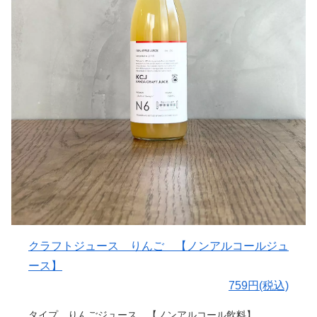
くだもの造りの先人たちや出会ったみんなにリスペクトと
られる事を大事にし、大量生産はせず手の届く生産量のみ
共感をこめて。
を造ります。
ここから毎年の個性を良さ、季節の果実の驚きや、収穫の
喜びをつたえたいとおもいます。
〇コンセプトについて
果樹園芸家14代目 阿部健太郎
醸造家がワインやお酒が苦手な方のために造る、食卓を楽
しめるノンアルコールドリンクがコンセプトになっていま
〇ヒトコト
す。
瓶の底に残るキラキラとした物質はぶどう由来の天然成分
我々造り手のCRAFT（手仕事）は食卓の団らんのため。
の酒石酸の結晶です。品質には問題ありません。品製造工
飲み手の皆様が食卓を囲み楽しい時間が流れることで味が
場ではもも、りんごを含む製品を製造しています。
完成すると考えています。
手仕事をそのままボトルに詰め、造り手と飲み手が繋がる
〇生産本数 400本
ジュース。
引用：阿部農園
そんな想いがクラフトジュースの名前には込められていま
す。
〇ぶどうについて
クラフトジュース りんご 【ノンアルコールジュ
岩手県産のブドウを100％使用。
ース】
759円(税込)
〇味わいについて
フルーティーな香りにまずはうっとり。
タイプ りんごジュース 【ノンアルコール飲料】