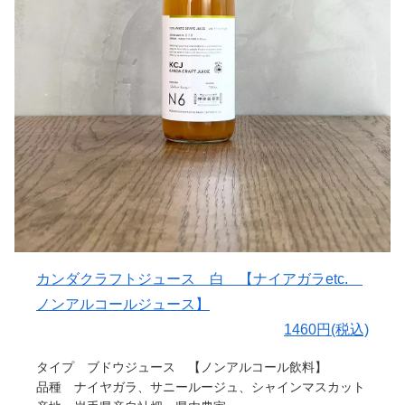
とりこブレンドは、やさしい甘みと爽やかな酸味があり、
農村でひとり一所懸命にシャルドネを育てている父を見
チーズや生ハムなどのシンプルなおつまみとよく合いま
て、そんなに素晴らしい”ワイン”とはなんだろうと思って
す。
いました。
ビタミンCもたっぷりで、お子様にもおすすめです。
調べていくと、植物の仕組みや食物連鎖などの話のなか
キンキンに冷やして喉ごしを楽しむのも良いですが、冷や
で”全ての食べ物は太陽光できている”(英語ではcell to
しすぎず常温に近い温度の方が、柑橘本来の濃さや香りを
core )
より感じていただけます。氷は入れず、そのまま味わうの
光の速さで太陽核から地球まで到達するのに8分かかると
がおすすめです。
いう話にあたりました。
また、オレンジコーヒーとして楽しんだり、少し凍らせて
「光」や「明るさ」はぶどう栽培おいて大切なものです。
シャーベットにしたり、お酒と合わせてカシスオレンジの
どこからきてどこまで照らすのかをいつも見ていたくなり
ように楽しむのもおすすめです。
ます。
日常の中で自由に楽しんでいただけたら嬉しいです。
父 源一郎はいつもシーズンが終わると、「また来年。い
引用：とりこ農園
い年になるといいな」と言います。
カンダクラフトジュース 白 【ナイアガラetc.
〇味わい
ノンアルコールジュース】
樹齢30年シャルドネ100% 酸味と薄い甘み、渋みを感じ
1460円(税込)
ます。
お酒を飲まない方にもヨーロッパ系ワイン用ぶどうの味わ
タイプ ブドウジュース 【ノンアルコール飲料】
いを感じていただけます。
品種 ナイヤガラ、サニールージュ、シャインマスカット
食前の乾杯にぴったり、チーズ、ハムなど軽い食事にも寄