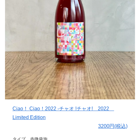
作り手さんから
〇ぶどうについて
前回、2020 ビンテージのリリースでも予告していた通
り、10 年目になるこのシャルドネの樹は、大野正敏氏と
いう素晴らしい生産者さんの愛情を注ぎ込まれて、その名
前に恥じない、金ピカのワインに育ってくれました。
秋雨の影響も少ない年ではありましたが、リスクを承知の
上で、大野さん自ら「もっと収穫時期を引っ張ってみた
ら？」というありがたいご助言も頂き、とても感動したの
を覚えております。
そのお陰もあり、収穫当日の園地に入った瞬間に、もうこ
のワインの出来はすでに決まっていました。
〇味わいについて
豊かな果実味、優しく心地よい酸味、十分な骨格と余韻。
Ciao！ Ciao！2022 ‐チャオ !チャオ! 2022
どこをとっても完璧な仕上がりです。
Limited Edition
ぶどうやワインは自然そのものを映し出すことしか出来ま
せん。毎年こうとも限らないのです。
3200円(税込)
洋梨、蜂蜜、林檎、バニラ、発酵バター
タイプ 赤微発泡