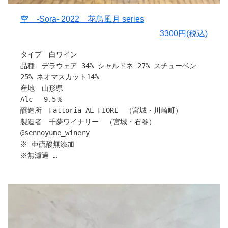
を栽培している農家さんの葡萄を使用し、醸造を行ってい
ます。
空 ‐Sora- 2022 花鳥風月 series
3300円(税込)
作り手さんから
〇醸造について
タイプ 白ワイン
醸造期間の後半、上山市秋葉さんの素晴らしい完熟した
品種 デラウェア 34% シャルドネ 27% スチューベン
MBAを除梗し、3日間のスキンコンタクト。
25% ネオマスカット14%
同じく山形県高畠町の大野さんの完熟メルローを一緒にダ
産地 山形県
イレクトプレスし、合わせて発酵。
Alc 9.5％
First vintage2021の「風-Kaze-」とはまた違う顔をの
醸造所 Fattoria AL FIORE （宮城・川崎町）
ぞかせてくれる葡萄たち。
製造者 千夢ワイナリー （宮城・石巻）
2022の「風-Kaze-」は軽めなroséですが、アッサンブラ
@sennoyume_winery
ージュではなく、もともと相性の良い果実感
※ 亜硫酸無添加
満載のMBAとメルローを一緒に発酵させることで、より一
※無濾過
体感を求めた仕上がりになります。
※無補糖、補酸
補糖や補酸、酸化防止剤など、すべての添加物は一切な
※生産本数1021本
し。
グラスを近づけるとネオマスカットのフルーティーな香り
〇味わいについて
と完熟したデラウェアを感じる事が出来ます。
MBA由来のラズベリーを感じる香りや、メルローのドライ
一口含めばキレのある酸味とコク。厚みのある果実味と旨
プルーンのような香りを感じつつも渋みはほとんどない軽