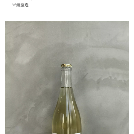
結果的には、通常の3割ほど醸造量は減少しました。
※無濾過
※無補糖、補酸
【味わいについて】
毎日優しくお世話して育てたオレンジワインは樽との相性
も良く、綺麗な酸も感じます。
開栓と同時にデラウェア、ネオマスカット由来の甘やかな
料理に合わせやすく、冷やしても楽しめるワインです
果実の香りを感じる事ができます。
柔らかい泡が酸味を和らげていて、とてもスムース口当た
【ヒトコト】
りです。繊細ですが、うま味の骨格をしっかり感じる仕上
醸造時期が他のキュベを重複しなかったので、他の作業に
がり。
追われる事なく楽しみながら、特別にてをかけたのが、こ
お食事は選ばす楽しめますが、ミルキーなブラータチーズ
のオレンジワインです。
や汲みあげ豆腐、ムースの様な口当たり滑らかな食事
私達は収穫の際、必ず葡萄を頂戴しながら収穫をしていま
との相性が大変良いと思いました！
す。
是非お試しください(^^)
葡萄の状態を確認する事ではなく、樹上で完熟した葡萄は
衝撃を受けるほど本当に美味しいのです。
引用：千夢ワイナリー
【千夢ワイナリー】について
千夢ワイナリーさんは宮城県石巻市にて2024年のワイナリ
ー設立を目指し、2021年から宮城県のFattoria AL
FIOREさんで委託醸造をされています。
現在、石巻市牡鹿半島 黒崎の自社畑に植樹し栽培もスタ