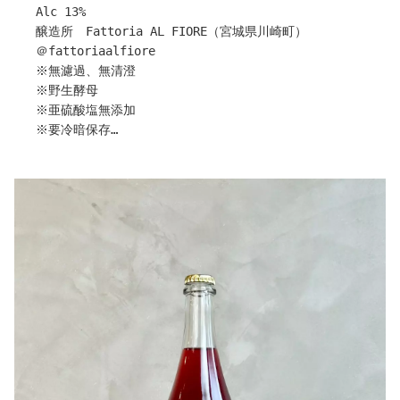
Alc 13%
醸造所 Fattoria AL FIORE（宮城県川崎町）
＠fattoriaalfiore
※無濾過、無清澄
※野生酵母
※亜硫酸塩無添加
※要冷暗保存
※生産本数1198本
宮城県川崎町にある【Fattoria AL FIORE】目黒さんか
ら最高熟度のシャルドネを使用した
『黄金ワイン‐Oro2021』がリリースされました！
リスクのある遅摘みを行い、熟度を上げ骨太な果実味とバ
ランスの取れた酸味を持つ特別な白ワインに仕上がりまし
た。
バニラの香りに負けなシャルドネの存在感。日本では淡い
シャルドネのワインが多い中、しっかりとした骨格を感じ
る事ができます。
お祝いや特別な日に是非お試しください(^^)