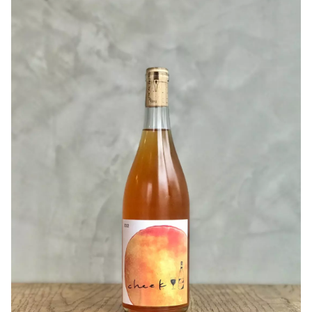
実が小さい為、紫安さんの畑からの収量ではAncoを仕込む
【TAKAHIRO WINE】さんから乾杯の一杯目にぴったりな
には足りず、同じくNecoシリーズのスパークリングワイン
白ワインをご紹介です！
Solaでもお馴染みのユニット、ぶどうと活きるの枝松さん
と古内さんの完熟デラも加えて仕込んでおります。
色味は少し澱がらみのレモンイエローで、開栓と同時にフ
ルーティーな香りが広がります！
〇醸造について
ネオマスカットの甘やかな香りとスチューベンのボリュー
数種類の特徴の異なるデラウエアを使用することとなった
ムある果実味、ジューシーな後味がとても癖になります。
ため、醸し期間をそれぞれのブドウに合わせて変え、熟成
飲めば飲むほどにうま味が増していき、爽快感のある酸味
容器もアンフォラと古樽をミックスさせたことで、とても
がバランス良く仕上げいます。
複雑な味わいに仕上がりました。
キンキンに冷やして気軽に楽しんでほしい一本です(^^)
2021年ヴィンテージの風間さんのデラウエアとは、もちろ
ん雰囲気が異なりますが、それもそれでとても面白い結果
【TAKAHIRO WINE】について
になっております。
醸造家 鈴木 隆博さんは長年都内の飲食店でソムリエと
して勤務され、３０歳の時にワイン造りを決意し渡豪。
〇ヒトコト
行先は農薬をほとんど使用せずありのままの自然に寄り添
例年になく、状態も早い時期からよい経過なので、今リリ
い栽培、醸造を行う「SmallFry」にて１年間住み込みで
ース致しますが、向こう５年から7年は、今後育っていく
研修されました。そこで得た経験をもとに地元 茨城県で
ワインになると確信します。
ワイナリーの設立を目標に2023年の4月から宮城県の
Fattoria AL FIOREさんで栽培、醸造、業務全般を研修
されています。
引用：Fattoria AL FIORE