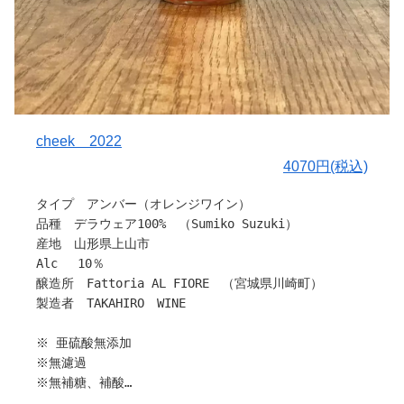
故郷でのワイン作りを通し、地元食材の循環や県外からの
観光など、地元に根付く既存のコミュニティを活性化させ
ることで、生まれ育った茨城へ還元ができるのではと日々
研修に励まれています。
作り手さんから
cheek 2022
〇ぶどうについて
4070円(税込)
TAKAHIRO WINEさんは山形県を中心に高品質ワイン用葡
萄を栽培している農家さんの葡萄を使用し、醸造を行って
タイプ アンバー（オレンジワイン）
います。
品種 デラウェア100% （Sumiko Suzuki）
産地 山形県上山市
〇醸造について
Alc 10％
スチューベンの果皮を取り除き、果実のみを使用し、樹脂
醸造所 Fattoria AL FIORE （宮城県川崎町）
タンクでゆっくり半年ほど寝かしせました。
製造者 TAKAHIRO WINE
〇味わいについて
※ 亜硫酸無添加
ネオマスカットを加えることにより、フルーティーなフレ
※無濾過
ーバーを足して、非常に飲みやすく、乾杯の一杯に相応し
※無補糖、補酸
い味わいです。
※生産本数282本