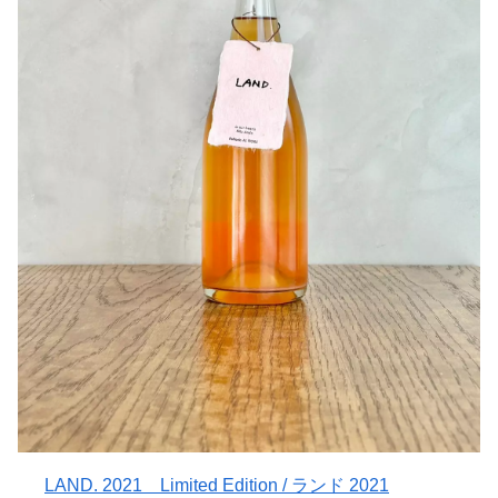
開栓するとすぐにシュワっと爽快なりんごの香りがぐんぐ
敏⽒への敬意を表するためにも、この価格設定とさせてい
・お料理 そのまま乾杯/豚・ラムなどの肉料理/スパイス
ん広がります！
ただきました。
をふんだんに使った料理/ソース料理
飲み始めは爽やかな酸味で軽快な印象なんですが、徐々に
もちろん、ご購⼊頂けるお客様にとっても、⼗分にご満⾜
・飲み頃 今～2028 年
りんごの蜜っぽさとぶどうの果実味がじわじわーっと現
頂ける内容だと思っております。
・飲みきり 抜栓から一週間程度
れ、深いうま味を感じられます！
※上記はリリース時点での一例です。皆様の想像を膨らま
引用：Fattoria AL FIORE
せながら、思い思いに楽しんでいただければ幸いです
甘い完熟の香りと柑橘っぽいニュアンス。複雑味があるの
・Label Design by Yuki Imamura
にバランスが良すぎるんです(^^)
引用：Fattoria AL FIORE
やはり冷やして、シャープな印象でスタートがオススメで
す！
一気に飲み干してしまう！そんな一本(^^)
作り手さんから
〇リンゴについて
有機栽培でりんごを生産している山形県新庄市にある「リ
ンゴリらっぱ」代表の佐藤春樹さん。
サイダリー設立に向けて、新たなご縁をいただきました。
初めてリンゴリらっぱのりんごをかじった時に、このりん
ごであれば、絶対に美味しいシードルが仕込める！と、確
LAND. 2021 Limited Edition / ランド 2021