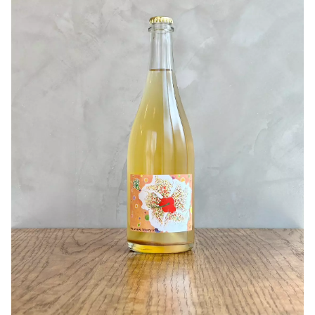
味が癖になります。
い飲み口。
暑い日にキンキンに冷やしてシャープに楽しんで頂きたい
2024年頃まで少しお待ちいただくのも良いでしょう。
ですね(^^)
〇ヒトコト
さっぱりとした印象なので、アヒージョやフリットにも相
エチケットはご存知のかたもいらっしゃるかと思います
性バツグンです！
が、自社畑に暴風が襲い夜中に畑で
是非お試しください(^^)
修繕作業をおこなった夜の畑からみえた景色です
【千夢ワイナリー】について
〇生産者さんについて
千夢ワイナリーさんは宮城県石巻市にて2024年のワイナリ
Merlot・Masatoshi Ohno Muscat Bailey A ・
ー設立を目指し、2021年から宮城県のFattoria AL
Yousuke Akiba
FIOREさんで委託醸造をされています。
現在、石巻市牡鹿半島 黒崎の自社畑に植樹し栽培もスタ
引用：千夢ワイナリー
ートしました。
醸造家であり代表の吉田さんは、様々な視点から生活の豊
かさや福祉、雇用が抱える問題の一つの解決として耕作放
棄地の開墾を行い「農」に行き着いたそうです。
土起こしからブドウ栽培、醸造まで、一貫して行う大注目
のワイナリーです。