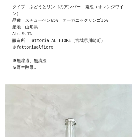
い！と意気込んでくださっております。
こんなイメージのワインをイメージして仕込んでおりま
タイプ ぶどうとリンゴのアンバー 発泡（オレンジワイ
その結果が、ORO のシャルドネであり、Rosso のメルロ
す。
ン）
ーであります。
品種 スチューベン65% オーガニックリンゴ35%
この 2 つの cuvée は、私にとっても⼤変思い⼊れがあ
〇皆様へメッセージ
産地 山形県
る cuvée なのです。
Piacere! の兄弟分的位置付けの Ciao! Ciao!。
Alc 9.1%
最⾼の状態でバトンを渡して頂いた、この⾦ピカのぶどう
「じゃあね！またね！」という意味を込めて身構えず楽し
醸造所 Fattoria AL FIORE（宮城県川崎町）
を、私の醸造で汚すことのなきように、丁寧に、丁寧に仕
くお召し上がりください。
＠fattoriaalfiore
込んでいきます。
醸し期間が長い分、来年までゆっくり待ってあげると、さ
そして、2021 のこのシャルドネは、 ORO という名前の
らに旨味が強く味わいも落ち着き、より美味しくお召し上
※無濾過、無清澄
通り、⾦ピカのワインになりました。
がりいただけることと思います。
※野生酵母
素晴らしいぶどうが、健全なまま、素晴らしいワインにな
抜栓後の経過もとても長く、1 週間して泡が抜けても、少
※亜硫酸塩無添加
ってくれたことは、これ以上になく嬉しいことではあるの
し冷やし気味でスティルワインとしても、十分に楽しめま
※要冷暗保存
ですが、⼀⽅で何より値付けに困るのです。
す。また、もし機会がありましたら、ピアチェーレとの飲
※生産本数859本
普段より、ワインの状態を客観的判断のもと、なるべくみ
み比べも面白いですので、ぜひお試しください。
なさまがご納得していただける価格で、上代を設定してい
宮城県川崎町にある【Fattoria AL FIORE】目黒さんか
るつもりです。
〇おすすめの楽しみ方
ら
しかしながら、ここまで素晴らしい出来に変貌を遂げてし
・味わい のし梅/赤い柑橘/スモモ/紫蘇
ぶどうとりんごで作った爽やかな酸味と果実味たっぷりの
まうと、なかなか今までの価格帯でのリリースで良いのだ
・シーン 家飲み外飲み問わず、暑い日はキンキンに冷し
「ぶどうとりんご 2022」が届きました！
ろうかと不安になりました。
ても良し、温度を上げても良い。
価格を安く設定し過ぎても、そのワインの価値を⾒出すこ
・温度帯 10-15℃
少しピンクのまざった濃いオレンジ色。
とはできないことと、情熱をワインぶどうに注ぐ⼤野 正
・グラス ガラスコップ/小さめのワイングラス