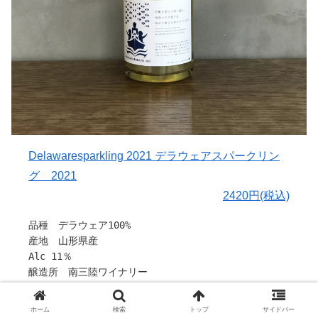
ートしました。
醸造家であり代表の吉田さんは、様々な視点から生活の豊
かさや福祉、雇用が抱える問題の一つの解決として耕作放
棄地の開墾を行い「農」に行き着いたそうです。
土起こしからブドウ栽培、醸造まで、一貫して行う大注目
のワイナリーです。
【ブドウについて】
千夢ワイナリーさんは山形県を中心に高品質ワイン用葡萄
を栽培している農家さんの葡萄を使用し、醸造を行ってい
Delawaresparkling 2021 デラウェアスパークリン
ます。
グ 2021
作り手さんから
2420円(税込)
〇骨格を作る『デラウェア』
7月、2022最初の醸造はデラウエアからスタートしまし
品種 デラウェア100%
た。
産地 山形県産
高畠町の大野さんのデラウエア。
Alc 11％
土壌がしっかりしている畑でも、結実した全数を完熟させ
醸造所 南三陸ワイナリー
るわけにはいかないのです。
※酸化防止剤使用
葡萄の品質が落ち、なにより木に負担がかかりすぎてしま
※無濾過
ホーム
検索
トップ
サイドバー
うからです。