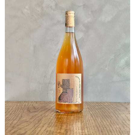
氷水で冷やして、しっかりワインの輪郭をだしてあげると
り一層まろやかさも加わり、琥珀色に輝く爽やかなワイン
より品種の個性を感じる事が出来ます！
に仕上がりました。
食事は選ばず、前菜からメインまで楽しめるオススメの一
〇オススメの楽しみ方
本です！
「彩-Sai-」と「空-Sora-」は同じセパージュでも香り
お誕生日や特別な日の贈り物に是非ご利用ください(^^)
や、味わいが異なるので比べてみるのもおすすめです。
◎ゲンキが２倍もらえるような不思議なワインです。
【千夢ワイナリー】について
千夢ワイナリーさんは宮城県石巻市にて2024年のワイナリ
〇ヒトコト
ー設立を目指し、2021年から宮城県のFattoria AL
同じ志をもった生産者さんの思いと、葡萄たちの思いを、
FIOREさんで委託醸造をされています。
そのまま「空」の下に。
現在、石巻市牡鹿半島 黒崎の自社畑に植樹し栽培もスタ
ートしました。
〇生産者さん
醸造家であり代表の吉田さんは、様々な視点から生活の豊
Delaware・Masatoshi Ohno Neo-musca・Masao
かさや福祉、雇用が抱える問題の一つの解決として耕作放
Satou Chardonnay・Yousuke Akiba Steuben・
棄地の開墾を行い「農」に行き着いたそうです。
Toshinobu Kazama
土起こしからブドウ栽培、醸造まで、一貫して行う大注目
のワイナリーです。
引用：千夢ワイナリー
【ブドウについて】
千夢ワイナリーさんは山形県を中心に高品質ワイン用葡萄