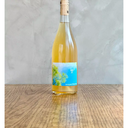
今のベリー系で軽快な味わいも美味しいですが、後二年程
Grapes growers _ Budou to Ikiru, Nobuhiro
寝かしてより旨味を育ててみても良いかと思います(^^)
Takeda
グリルしたお肉や、お野菜とも相性バツグンなので是非お
〇ラベルデザイン
試しください(^^)
Label Ushiogami（Made in kawasakimachi）
【千夢ワイナリー】について
引用：Fattoria AL FIORE
千夢ワイナリーさんは宮城県石巻市にて2024年のワイナリ
ー設立を目指し、2021年から宮城県のFattoria AL
FIOREさんで委託醸造をされています。
現在、石巻市牡鹿半島 黒崎の自社畑に植樹し栽培もスタ
ートしました。
醸造家であり代表の吉田さんは、様々な視点から生活の豊
かさや福祉、雇用が抱える問題の一つの解決として耕作放
棄地の開墾を行い「農」に行き着いたそうです。
土起こしからブドウ栽培、醸造まで、一貫して行う大注目
のワイナリーです。
【ブドウについて】
千夢ワイナリーさんは山形県を中心に高品質ワイン用葡萄