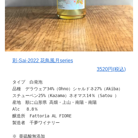
棄地の開墾を行い「農」に行き着いたそうです。
土起こしからブドウ栽培、醸造まで、一貫して行う大注目
のワイナリーです。
【ブドウについて】
千夢ワイナリーさんは山形県を中心に高品質ワイン用葡萄
を栽培している農家さんの葡萄を使用し、醸造を行ってい
ます。
彩‐Sai‐2022 花鳥風月series
〇作り手さんから
3520円(税込)
【ぶどうについて】
高畠町のレジェンド生産者 葡萄が大好きな大野さんと、
タイプ 白発泡
上山市の新鋭生産者 岩瀬さんが育てたびっくりするくら
品種 デラウェア34%（Ohno）シャルドネ27%（Akiba）
い美味しいデラウエアを、丁寧にじっくりと醸しました。
スチューベン25%（Kazama）ネオマス14％（Satou ）
産地 順に山形県 高畑・上山・南陽・南陽
【醸造について】
Alc 8.8％
長期醸しにより果皮・種子由来のニュアンスをしっかりと
醸造所 Fattoria AL FIORE
抽出しつつ、長期醸しの酸化リスク回避と
製造者 千夢ワイナリー
フレッシュな果実味を残せるように、抽出の済んだ果皮を
絞らず取り除いていきました。
※ 亜硫酸無添加