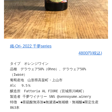
い栽培、醸造を行う「SmallFry」にて１年間住み込みで
研修されました。そこで得た経験をもとに地元 茨城県で
ワイナリーの設立を目標に2023年の4月から宮城県の
Fattoria AL FIOREさんで栽培、醸造、業務全般を研修
されています。
故郷でのワイン作りを通し、地元食材の循環や県外からの
観光など、地元に根付く既存のコミュニティを活性化させ
ることで、生まれ育った茨城へ還元ができるのではと日々
織‐Ori- 2022 千夢series
研修に励まれています。
4800円(税込)
作り手さんから
タイプ オレンジワイン
〇ぶどうについて
品種 デラウェア50%（Ohno）、デラウェア50%
TAKAHIRO WINEさんは山形県を中心に高品質ワイン用葡
（Iwase）
萄を栽培している農家さんの葡萄を使用し、醸造を行って
葡萄産地 山形県高畠町・上山市
います。
Alc 9.5％
醸造所 Fattoria AL FIORE（宮城県川崎町）
〇醸造について
製造者 千夢ワイナリー SNS @sennoyume.winery
アンフォラにて約３週間の醸しにより、デラウェア特有の
特徴 ◆亜硫酸無添加◆無濾過◆無補糖・無補酸◆限定生産
フレーバーと、丸みを持った果実感を引き出しました。
863本