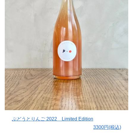
・グラス 大きめのブルゴーニュ
中にはスーッとするようなハーブ香を感じ、果実味にラズ
・お料理 バターを使ったお料理/白トリュフ/日本料理/魚
ベリー、プラムを強く感じます。
介全般など
酸味は爽やかでシャープ、タンニンは優しめです♪
・飲み頃 今～2030 年
・飲みきり 抜栓から一週間程度
ボディも軽やかなので気軽にグビグビっと楽しんでほしい
※上記はリリース時点での一例です。皆様の想像を膨らま
一本です(^^)
せながら、思い思いに楽しんでいただければ幸いです。
冷やしめで生ハム、チーズなどに合わせて♪
〇特別 cuvée ORO 2021 reserva について
作り手さんから
私たちのぶどうの師でもある⼤野農園の⼤野 正敏⽒のシ
〇醸造について
ャルドネの中でも、摘房後さらに２週間、最⾼値の熟度を
大きなタンクに、除こうした完熟スチューベンを満杯に入
待って収穫したぶどうで仕込んでいるワインが、この ORO
れて、自重で出てきた果汁(フリーラン)のみを Piacere!
となります。
として使用し、Ciao! Ciao!は、残った果皮と種子の割合
⼤野農園のシャルドネは、2019 年に単醸で仕込める収穫
が、果汁に対して200%使用しているので、タンニンもほど
量となり、2021 年より樹も安定してまいりまして、更に
ほどに出ております。
⾼品質のぶどうが収穫できています。
このワインのアプローチとして、発酵終了後すぐにおり引
⼤野さんは、ぶどう栽培を 50 年近く続けるなかで、⽣⾷
きして瓶詰めするため、オリが下がり切らずに、少し濁り
⽤ブドウを息⼦さん夫婦に引き継ぎ、除葉や、摘房など栽
の強いワインになります。
ぶどうとりんご 2022 Limited Edition
培管理を私たちに任せていただきながら、御年 70 歳を過
瓶の中で、乳酸発酵が起きることで、ドライで少しタニッ
3300円(税込)
ぎても尚、もう⼀度ワインぶどうに本気で取り組んでみた
ク、少しシュワ。