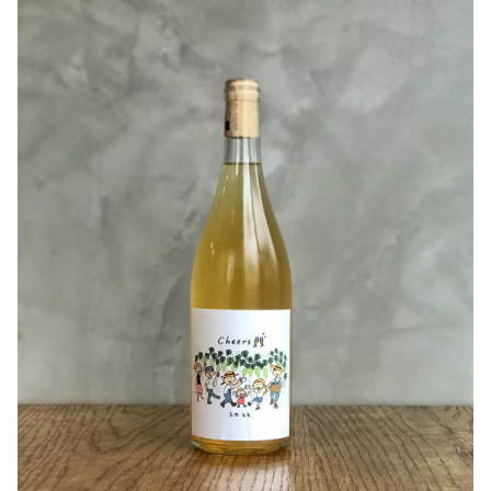
2022のセイベルは、ありのままで完成と
宮城県川崎町にある【Fattoria AL FIORE】目黒さんか
しました。瓶内２次発酵を経て微発泡スパークリングへ。
ら
仕込みも雰囲気もフルモデルチェンジをしたオレンジワイ
補糖や補酸、酸化防止剤など、すべての添加物は一切な
ン「Anco」のご紹介です！
し。
濃く霞がかった橙色。開栓直後はデラウェアのフルーティ
〇味わいについて
ーな香りが広がり、味わいは果実の旨味がしっかり感じら
微発泡ですが、花梨の様な果実の香りや、蜜の様な甘みが
れます。酸はハッキリした存在感で、キリッとした印象で
広がり、フレッシュでいきいきとした
すが、徐々に醸造由来の複雑な香りと味わいでまろやかで
果実味と、綺麗に伸びる酸が、心地良く飲み進めさせま
丸い印象に変化していきます(^^)
す。
最初はやはり冷やし目で、少し温度をあげ香りを楽しんで
〇ヒトコト
頂きたいと思います！
2022は限定醸造のLimited editionでお楽しみくださ
お味噌を使ったお料理や玉ねぎを使った甘めのステーキソ
い。
ースなどの合わせがおススメです(^^)
引用：千夢ワイナリー
作り手さんから
〇ぶどうについて①
昨年度よりお伝えしていた通り、2021ヴィンテージまで