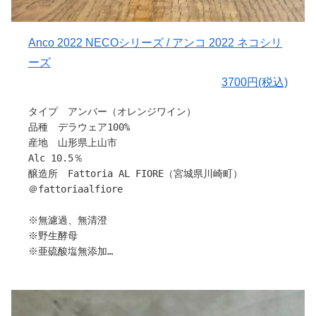
を栽培している農家さんの葡萄を使用し、醸造を行ってい
ます。
Anco 2022 NECOシリーズ / アンコ 2022 ネコシリ
ーズ
作り手さんから
3700円(税込)
〇生産者さんについて
2ndビンテージよりお世話になっている上山市の秋葉陽輔
タイプ アンバー（オレンジワイン）
さん。
品種 デラウェア100%
園地には多くの品種の葡萄や、フルーツも手がけながら
産地 山形県上山市
も、誠実で優しさ溢れるお人柄から育てられた葡萄たちは
Alc 10.5％
どれもこれも美味しく、あたたかさが伝わってきます。
醸造所 Fattoria AL FIORE（宮城県川崎町）
秋葉さんに、セイベルの新しい完成形と評していただいた
＠fattoriaalfiore
スパークリングです。
※無濾過、無清澄
〇醸造について
※野生酵母
よく熟したヴェルデレー (セイベル9110)を三日間のスキ
※亜硫酸塩無添加
ンコンタクト後にダイレクトプレス。
※要冷暗保存
約１ヶ月の発酵後ステンレスタンクで落ち着かせると、セ
※生産本数1991本
イベルのお手本のようなキュヴェに成長。
一期一会の葡萄が全ての要素であるワインだからこそ、