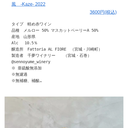
風 -Kaze- 2022
しかしながら、不幸にも突然の病により、年末に倒れ、
2021 年１月 11 日に他界いたしました。
3600円(税込)
募る想いはさまざまありますが、彼の今後や展望を、いつ
タイプ 軽め赤ワイン
も明るくいろんな 人に話していたことが、つい昨日のこ
品種 メルロー 50% マスカットベーリーA 50%
とのようで、本当に残念でなりません。
産地 山形県
しかしながら、安藤 陸の身体から魂は抜けてしまいまし
Alc 10.5％
たが、どこかできっと、いつものように、笑っていて、私
醸造所 Fattoria AL FIORE （宮城・川崎町）
たちを見守ってくれながら、また生まれ変わって、どこか
製造者 千夢ワイナリー （宮城・石巻）
で会えることを信じています。
@sennoyume_winery
今までも、そしてこれからも変わらず、アルフィオーレス
※ 亜硫酸無添加
タッフの一員として、陸くんの LANDは、毎年、私目黒が
※無濾過
仕込み続けていきます。
※無補糖、補酸
テクニカルについては、毎年私なりにぶどうと陸くんとの
※生産本数634本
対話で、その年のベストで仕込んでいくものですが、2021
年の仕込みに関しては、彼の生前の仕込みをオマージュし
マスカットベリーAのキャンディー香は控えめで、メルロ
た造りにしております。
ーの青い印象とくっきりした酸味を感じる事が出来ます。
Winemaker _ Riku Ando supported by Hirotaka
爽やかな仕上がりですが、舌を押す旨味とコクもいるの
Meguro
で、ゆっくり楽しんでほしい一本です！
〇ぶどうについて