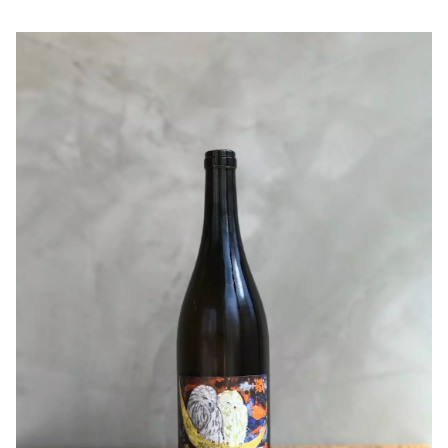
〇ヒトコト
【TAKAHIRO WINE】さんから旨味たっぷりなオレンジワ
キンキンに冷やして味わってください。
インのご紹介です！
引用：TAKAHIRO WINE
色味は澱がらみのオレンジカラー。色からして美味しそう
と思わせる鮮やかな発色です！
ジューシーでデラウェアの完熟した果実のかおりが口いっ
ぱいに広がります！
グビグビと飲み切ってしまいそうですが、うま味を一口一
口楽しんでいきたいオレンジワインです。
最初は冷やして爽快な飲み心地を楽しんで頂き、後半に少
し温度帯を上げると果実味とコクが強調されワインのもつ
ポテンシャルの高さを感じて頂けるかと思いました(^^)
大注目の一本です！
【TAKAHIRO WINE】について
醸造家 鈴木 隆博さんは長年都内の飲食店でソムリエと
して勤務され、３０歳の時にワイン造りを決意し渡豪。
行先は農薬をほとんど使用せずありのままの自然に寄り添