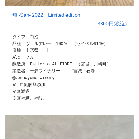
【ブドウについて】
千夢ワイナリーさんは山形県を中心に高品質ワイン用葡萄
を栽培している農家さんの葡萄を使用し、醸造を行ってい
燦 -San- 2022 Limited edition
ます。
3300円(税込)
作り手さんから
タイプ 白泡
〇醸造について
品種 ヴェルデレー 100％ （セイベル9110）
補糖や補酸、酸化防止剤など、すべての添加物は一切なし
産地 山形県 上山
Alc 7％
〇味わいについて
醸造所 Fattoria AL FIORE （宮城・川崎町）
完熟したネオマスカットの華やかな香り、摘房したデラウ
製造者 千夢ワイナリー （宮城・石巻）
ェアとシャルドネからは白ワインに欠かせないすっきりと
@sennoyume_winery
したクリアな酸が程よく感じられます。
※ 亜硫酸無添加
スチューベンのブランド・ノ・ワールのflavorが、全て
※無濾過
の構成要素をバランスよくまとめ、
※無補糖、補酸
はちみつ檸檬のようなとろける甘さと酸は、少女からちょ
※生産本数1073本
っぴり大人になった感が伝わってきます。
色味は濃い黄金色。完熟果実の香りが広がります！
〇仕上がりについて
味わいは酸味とコク、旨味がバランスよく、気泡はきめ細
摘房デラウエアからはじまり、完熟した葡萄。
やかでハイクオリティなスパークリングワインです！
すべてが重なり合うまで、ゆっくりと手をかけることでよ