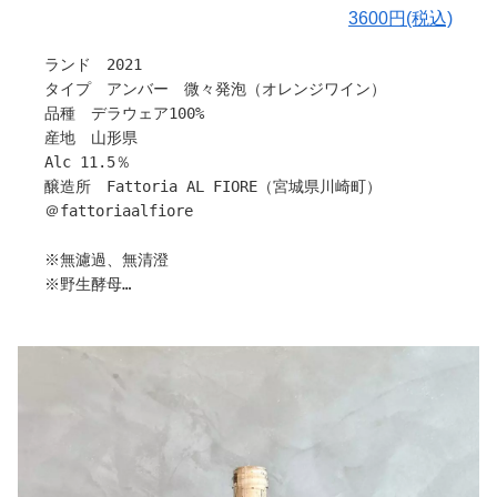
信したことを、今でも覚えております。
3600円(税込)
〇醸造について
ランド 2021
ギリギリまで醸したりんごを絞り、樽発酵、樽熟成で仕込
タイプ アンバー 微々発泡（オレンジワイン）
んでいます。
品種 デラウェア100%
そこに、ブラン・ド・ノワールで仕立てたスチューベン
産地 山形県
と、さらにりんご果汁を合わせて瓶内二次発酵。
Alc 11.5％
りんごの心地よい酸と、ぶどうのコクが相まって、とても
醸造所 Fattoria AL FIORE（宮城県川崎町）
バランスの取れた、大人のサイダーに仕上がっておりま
＠fattoriaalfiore
す。
※無濾過、無清澄
〇皆様へメッセージ
※野生酵母
今回は、リンゴリらっぱさんからおすそわけいただいて、
※亜硫酸塩無添加
ぶどうとりんごのコラボレーションで仕込みましたが、リ
※要冷暗保存
ンゴリらっぱさんのシードルも、ぜひお手にとってみてく
※生産本数656本
ださいね。
今後は原料としてのりんごもお譲り頂けるとのことですの
で、アルフィオーレ初となるシードルのリリースもご期待
宮城県川崎町にある【Fattoria AL FIORE】目黒さんか
ください。
ら
新しい仲間と楽しみが増えたことに乾杯！
亡き意思を継いだ特別なオレンジワイン「LAND2021」の