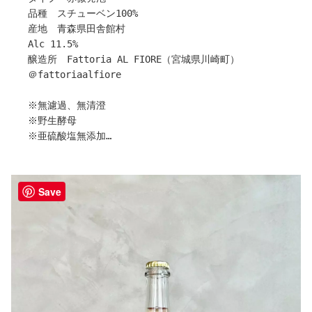
〇醸造について
品種 スチューベン100%
10 月に収穫したシャルドネを、4 日間スキンコンタクト
産地 青森県田舎館村
して優しくプレス。
Alc 11.5%
この園地の酵母は、毎年のことなのですが、ゆっくりゆっ
醸造所 Fattoria AL FIORE（宮城県川崎町）
くり発酵していくタイプでして、なんとスタックすること
＠fattoriaalfiore
なく 2021 ビンテージは、樽発酵で 7 ヶ月間もかかりま
した。
※無濾過、無清澄
その後、オリが下がった頃に瓶詰め。更に 15 カ月間の瓶
※野生酵母
内熟成後にリリース。
※亜硫酸塩無添加
※要冷暗保存
〇ラベルについて
※生産本数1,934本
この和紙ラベルのフラッグシップシリーズの中でも、特に
Save
優れた cuvée に関しては、このシャルドネを機に、
宮城県川崎町にある【Fattoria AL FIORE】目黒さんか
Reserva(リゼルヴァ)表記をつけることにしました。
ら
Label Design by ito design studio
今大注目品種『スチューベン』を使用した爽やかな酸味と
果実味たっぷりの「 Ciao！Ciao！2022」が届きまし
〇おすすめの楽しみ方
た！
・シーン お気に入りのレストラン/特別な日に家族や大切
な仲間と、リラックスして楽しむ。
やや濁りのあるラズベリーレッド。
・温度帯 13-17℃
開栓後シュワっとぶどうの香りが立ち上がります。