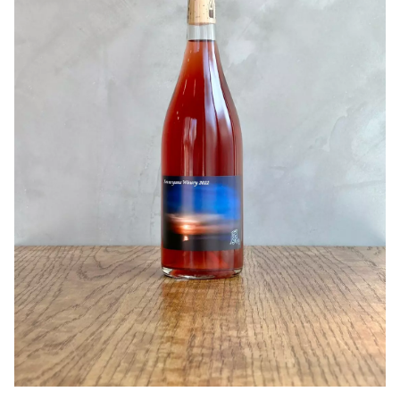
ご紹介です！
〇おすすめの楽しみ方
・味わいは りんご/ハーブ/洋梨/金柑
にごりまじりの濃い橙色。シュワっと爽快な微発泡！
・シーンは 家飲み外飲み問わず、暑い日にキンキンに冷
醸し由来の酵母感とボタニカル香が広がり、果実の旨味が
やしてワイワイと！
しっかり感じられます。
・温度帯は 8-10℃
飲み始めの印象はカチッと硬さがありますが、徐々に空気
・グラスは フルート/キャンティグラス/ガラスコップ
に触れほどけていくようなイメージです。
・お料理は どんなお料理にも合いますが、みなさまが集
甘やかな香りとアプリコットのような味わい。まろやかに
まるパーティーの乾杯ワインとして
変化していきます(^^)
・飲み頃は 今～2024 年
最初はやはり冷やし目で、少し温度をあげ果実味を楽しん
・飲みきり 抜栓当日から翌日
で頂きたいと思います！
※上記はリリース時点での一例です。皆様の想像を膨らま
せながら、思い思いに楽しんでいただければ幸いです！
作り手さんから
引用：Fattoria AL FIORE
〇この『LAND2021』について
2021 年２月 15 日、安藤 陸くんを偲ぶ会で、一部のみ
なさまにお渡したこのワインは、
安藤 陸が 2021 年３月に、Fattoria AL FIORE を卒業
して、海外でさらなる経験値を積むため、一つのステップ
として、彼自身だけの手で仕込んだ特別な cuvée でし
た。