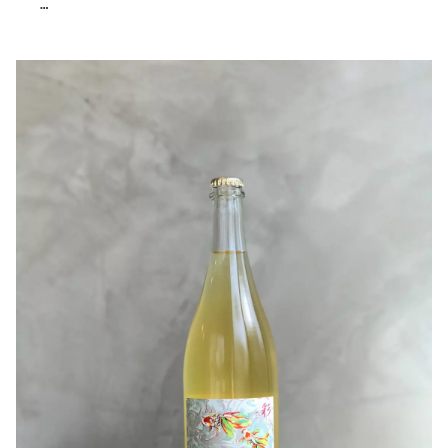
〇味わいについて
宮城県石巻市で自社ワイナリー設立を目指す「千夢ワイナ
旨みも素晴らしく、今飲んでも美味しいですが、寝かして
リー」から、デラウェアを使用したオレンジワインが届き
も旨みが増して楽しめます。
ました。
完熟した果実のふくよかな香りが漂います。
〇オススメの温度帯は
優しい酸味とコクのある果実味が広がり、じんわりと胃へ
セラー温度の提供が望ましいです。
届くような旨味を感じる飲み心地です。
オレンジワイン特有のコクと優しい酸味がスパイスの風味
〇ヒトコト
や根菜の甘みとよく馴染むため、鶏肉のクミン焼きや、レ
抜栓してからも数日間の味の変化が楽しめます。
ンコンのきんぴらなどと合わせるのがおすすめです。
しっかりと冷やしてシャープに味わうのはもちろん、少し
引用：TAKAHIRO WINE
温度を上げてまったりと楽しむのも魅力的な一本です。
〇【造り手紹介】千夢ワイナリー
千夢ワイナリーさんは宮城県石巻市にて2024年のワイナリ
ー設立を目指し、2021年から宮城県のFattoria AL
FIOREさんで委託醸造をされています。
現在、石巻市牡鹿半島 黒崎の自社畑に植樹し栽培もスタ
ートしました。
醸造家であり代表の吉田さんは、様々な視点から生活の豊
かさや福祉、雇用が抱える問題の一つの解決として耕作放