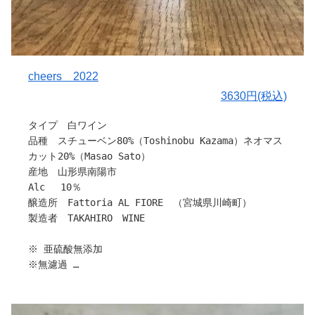
Ancoのデラウェアも育ててくださった、南陽市の風間利伸
さんが、デラウェアの栽培をご勇退されたため、2022年か
らはどうしようかと、ずっと栽培の様子を見ながら考え続
けてきました。
そんな折、2021年よりお付き合いのある、上山の生産者
cheers 2022
紫案史孝さんの親族で上山南部ワインぶどう部会設立の立
3630円(税込)
役者でもある里見修さんが生食用のデラウェアの樹を切ろ
うかどうか迷っているとお聞きして、
タイプ 白ワイン
こちらからお願いをして、ワイン用に有核（種あり）デラ
品種 スチューベン80%（Toshinobu Kazama）ネオマス
ウエアに切り替え、栽培を続けてくださることに至りまし
カット20%（Masao Sato）
た。
産地 山形県南陽市
Alc 10％
〇ぶどうについて②
醸造所 Fattoria AL FIORE （宮城県川崎町）
しかしながらそんなに都合良くはいかず、天候不良によっ
製造者 TAKAHIRO WINE
て2022年上山市では、種を持たずに小さく実が成る単為結
果がほとんど占めてしまったのです。単為結果は私たちの
※ 亜硫酸無添加
フラッグシップシリーズのオレンジワインAranciaにも加
※無濾過
わっている通り、酸と完熟が兼ね備えられた、偶然の結果
※無補糖、補酸
ではあるんですが、とても面白い特徴を持った味わいに仕
※生産本数279本
上がります。