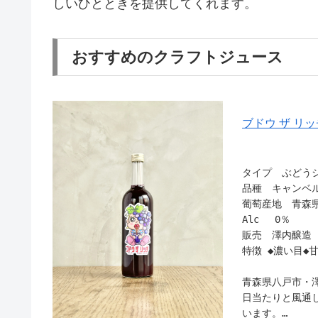
しいひとときを提供してくれます。
おすすめのクラフトジュース
ブドウ ザ リ
タイプ ぶどう
品種 キャンベル
葡萄産地 青森
Alc 0％
販売 澤内醸造 ユ
特徴 ◆濃い目◆
青森県八戸市・
日当たりと風通
います。