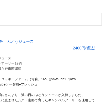
ッチ ぶどうジュース
2400円(税込)
ジュース
アーリー100%
県八戸市南郷産
ッキーファーム（青森）SNS @sawauchi.jozo
甘め◆ソーダ割◆フレッシュ
澤内さんより、濃い目のぶどうジュースが入荷しました。
しに恵まれた八戸・南郷で育ったキャンベルアーリーを使用して