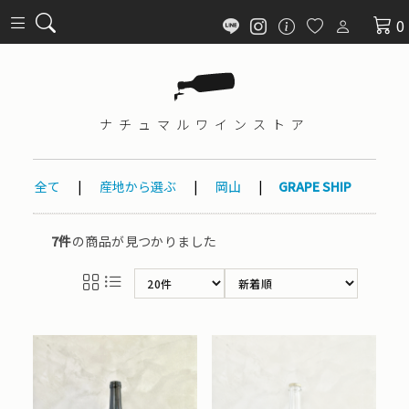
0
ナチュマル
ワインストア
全て
|
産地から選ぶ
|
岡山
|
GRAPE SHIP
7件
の商品が見つかりました