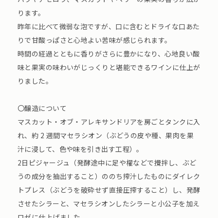
ります。
昨年に比べて微弱な泡ですが、口に含むとドライな口あた
りで甘酸っぱさと心地よい苦味が感じられます。
時間の経過とともに香りがさらに豊かになり、心地良い酸
味と果実の味わいがじっくりと堪能できるワインに仕上が
りました。
〇醸造について
マスカット・オブ・アレキサンドリアを房ごとタンクに入
れ、約 2 週間マセラシオン（ぶどうの皮や種、果肉を果
汁に浸して、色や味を引き出す工程）。
2日ピジャージュ（発酵途中に足や櫂などで攪拌し、ぶど
うの成分を抽出すること）ののち搾汁したものにダイレク
トプレス（ぶどうを破砕せず直接圧搾すること）し、発酵
させたシラーと、マセラシオンしたシラーと小公子を加え
ロゼに仕上げました。