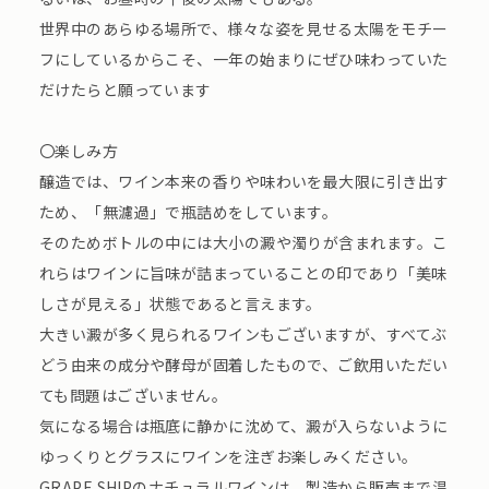
世界中のあらゆる場所で、様々な姿を見せる太陽をモチー
フにしているからこそ、一年の始まりにぜひ味わっていた
だけたらと願っています
〇楽しみ方
醸造では、ワイン本来の香りや味わいを最大限に引き出す
ため、「無濾過」で瓶詰めをしています。
そのためボトルの中には大小の澱や濁りが含まれます。こ
れらはワインに旨味が詰まっていることの印であり「美味
しさが見える」状態であると言えます。
大きい澱が多く見られるワインもございますが、すべてぶ
どう由来の成分や酵母が固着したもので、ご飲用いただい
ても問題はございません。
気になる場合は瓶底に静かに沈めて、澱が入らないように
ゆっくりとグラスにワインを注ぎお楽しみください。
GRAPE SHIPのナチュラルワインは、製造から販売まで温