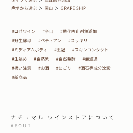
タイプで選ぶ
＞
亜硫酸無添加
産地から選ぶ
＞
岡山
＞
GRAPE SHIP
#ロゼワイン
#辛口
#酸化防止剤無添加
#野生酵母
#ペティアン
#スッキリ
#ミディアムボディ
#王冠
#スキンコンタクト
#生詰め
#自然派
#自然発酵
#無濾過
#扱い注意
#お酒
#にごり
#酒石等成分沈澱
#新商品
ナチュマル ワインストアについて
ABOUT