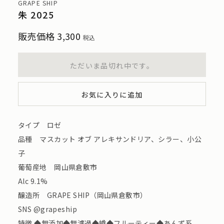
GRAPE SHIP
朱 2025
販売価格
3,300
税込
ただいま品切れ中です。
お気に入りに追加
タイプ ロゼ
品種 マスカット オブ アレキサンドリア、シラー、小公
子
葡萄産地 岡山県倉敷市
Alc 9.1%
醸造所 GRAPE SHIP（岡山県倉敷市）
SNS @grapeship
特徴 ◆無添加◆無濾過◆樽◆フルーティー◆あんず系