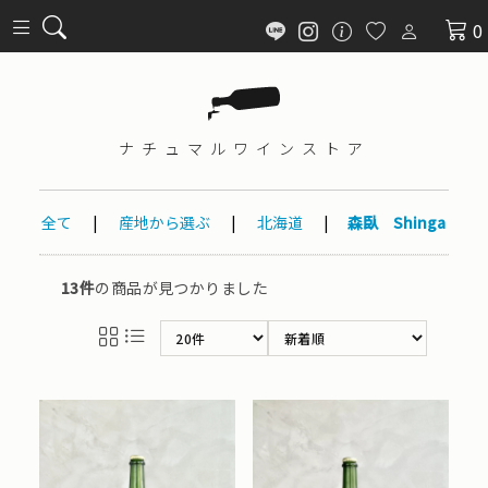
0
ナチュマル
ワインストア
全て
|
産地から選ぶ
|
北海道
|
森臥 Shinga
13件
の商品が見つかりました