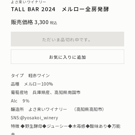
よさ来いワイナリー
TALL BAR 2024 メルロー全房発酵
販売価格
3,300
税込
ただいま品切れ中です。
お気に入りに追加
タイプ 軽赤ワイン
品種 メルロー100%
葡萄産地 兵庫県産、高知県南国市
Alc 9％
醸造所 よさ来いワイナリー （高知県高知市）
SNS:@yosakoi_winery
特徴 ◆野生酵母◆ジューシー◆木苺感◆酸味あり◆万能
赤