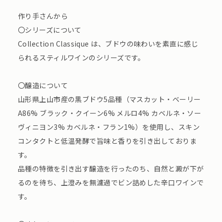
作り手さんから
〇シリーズについて
Collection Classique は、ブドウの味わいを素直に感じ
られるスティルワインのシリーズです。
〇醸造について
山形県上山市産の黒ブドウ5品種（マスカット・ベーリー
A86% ブラック・クイーン6% メルロ4% カベルネ・ソー
ヴィニヨン3% カベルネ・フラン1%）を使用し、スキン
コンタクトと低温発酵で旨味と香りを引き出しておりま
す。
品種の特徴を引き出す醸造を行ったのち、自然と澱が下が
るのを待ち、上澄みを無濾過でビン詰めした辛口ワインで
す。