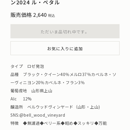
ン2024 ル・ペタル
販売価格
2,640
税込
ただいま品切れ中です。
お気に入りに追加
タイプ ロゼ発泡
品種 ブラック・クイーン40％メルロ37％カベルネ・ソ
ーヴィニヨン20％カベルネ・フラン3％
葡萄産地 山形県上山
Alc 12%
醸造所 ベルウッドヴィンヤード（山形・上山)
SNS:@bell_wood_vineyard
特徴 ◆無濾過◆ベリー系◆軽め◆スッキリ◆万能