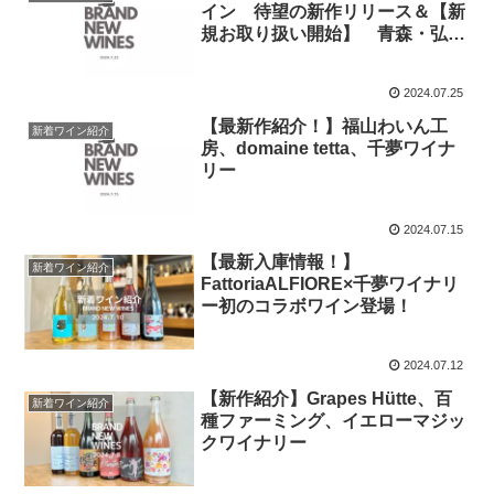
イン 待望の新作リリース＆【新
規お取り扱い開始】 青森・弘
前 『 Zattana』
2024.07.25
【最新作紹介！】福山わいん工
新着ワイン紹介
房、domaine tetta、千夢ワイナ
リー
2024.07.15
【最新入庫情報！】
新着ワイン紹介
FattoriaALFIORE×千夢ワイナリ
ー初のコラボワイン登場！
2024.07.12
【新作紹介】Grapes Hütte、百
新着ワイン紹介
種ファーミング、イエローマジッ
クワイナリー