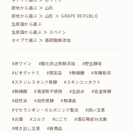
産地から選ぶ
＞
山形
産地から選ぶ
＞
山形
＞
GRAPE REPUBLIC
生産国から選ぶ
生産国から選ぶ
＞
スペイン
タイプで選ぶ
＞
亜硫酸無添加
#赤ワイン
#酸化防止剤無添加
#野生酵母
#ビオディナミ
#限定品
#無補糖
#有機栽培
#ステンレスタンク発酵
#スキンコンタクト
#無補酸
#清澄剤不使用
#生詰め
#低温発酵
#自然派
#自然発酵
#無濾過
#マセラシオン・カルボニック製法
#扱い注意
#お酒
#コルク
#にごり
#酒石等成分沈澱
#噴き出し注意
#新商品