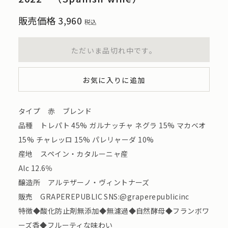
販売価格
3,960
税込
ただいま品切れ中です。
お気に入りに追加
タイプ 赤 ブレンド
品種 トレパト 45% ガルナッチャ ネグラ 15% マカベオ
15% チャレッロ 15% パレリャーダ 10%
産地 スペイン・カタルーニャ産
Alc 12.6％
醸造所 アルテザーノ・ヴィントナーズ
販売 GRAPEREPUBLIC SNS:@graperepublicinc
特徴◆酸化防止剤無添加◆無濾過◆自然酵母◆フランボワ
ーズ香◆フルーティな味わい