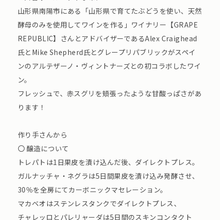
山形県南陽市にある「山形県で育てたぶどうを使い、天然
酵母のみを使用してワインを作る」ワイナリー【GRAPE
REPUBLIC】さんとアドバイザーであるAlex Craighead
氏とMike Shepherd氏とグレープリパブリックがスペイ
ンのアルテザーノ・ヴィントナーズとの初コラボしたワイ
ン。
フレッシュで、赤スグリを頬張ったような甘酸っぱさがあ
ります！
作り手さんから
〇 醸造について
トレパトは1日果皮を漬け込んだ後、ダイレクトプレス。
ガルナッチャ・ネグラは5日間果皮を漬け込み発酵させ、
30％を全房にてカーボニックマセレーション。
マカベオはステンレスタンクでダイレクトプレス、
チャレッロとパレリャーダは5日間のスキンコンタクト