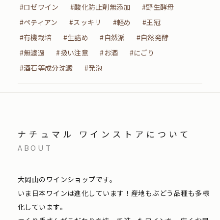
#ロゼワイン
#酸化防止剤無添加
#野生酵母
#ペティアン
#スッキリ
#軽め
#王冠
#有機栽培
#生詰め
#自然派
#自然発酵
#無濾過
#扱い注意
#お酒
#にごり
#酒石等成分沈澱
#発泡
ナチュマル ワインストアについて
ABOUT
大岡山のワインショップです。
いま日本ワインは進化しています！産地もぶどう品種も多様
化しています。