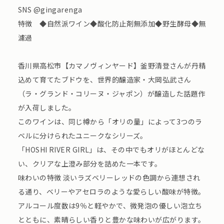
SNS @gingarenga
特徴 ◆自然派ワイン◆酸化防止剤無添加◆野生酵母◆無
濾過
香川県高松市【カマノヴィンヤード】釜野清登さんが丹精
込めて育てたブドウを、世界的醸造家・大岡弘武さん
（ラ・グランド・コリーヌ・ジャポン）が醸造した話題作
が入荷しました。
このワインは、同じ樽から「オリの量」によって3つのラ
ベルに分けられたユニークなシリーズ。
「HOSHI RIVER GIRL」は、その中でもオリがほとんどな
い、クリアな上澄み部分を詰めた一本です。
味わいの特徴 淡いラズベリーレッドの色調から連想され
る通り、ベリーやアセロラのような愛らしい酸味が特徴。
アルコール度数は9％と軽やかで、微発泡の優しい泡立ち
とともに、素晴らしい香りと豊かな味わいが広がります。