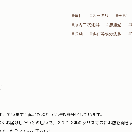
#辛口
#スッキリ
#王冠
#瓶内二次発酵
#無濾過
#お酒
#酒石等成分沈澱
て
化しています！産地もぶどう品種も多様化しています。
広くお届けしたいとの思いで、２０２２年のクリスマスにお店を開き
ので、のぞいてみて下さい！