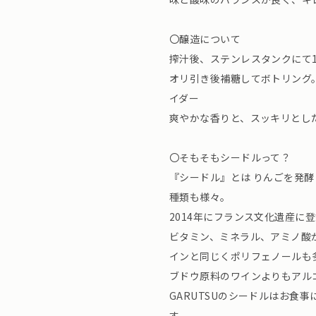
〇醸造について
搾汁後、ステンレスタンクにて
オリ引き後補糖してボトリング
イダー
爽やかな香りと、スッキリとし
〇そもそもシードルって？
『シードル』とは りんごを発
種類も様々。
2014年にフランス文化遺産に
ビタミン、ミネラル、アミノ酸
インと同じくポリフェノールも
ブドウ原料のワインよりもアル
GARUTSUのシードルはお食
す。