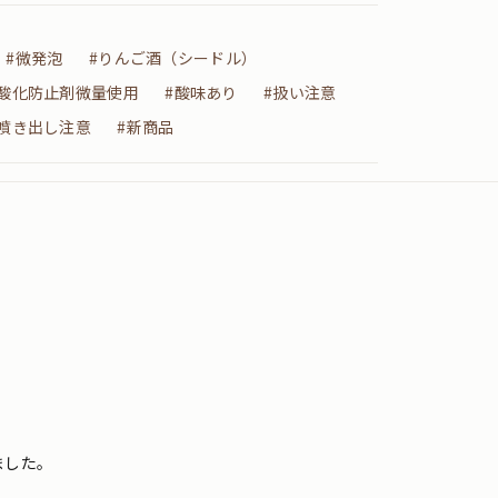
#微発泡
#りんご酒（シードル）
#酸化防止剤微量使用
#酸味あり
#扱い注意
#噴き出し注意
#新商品
ました。