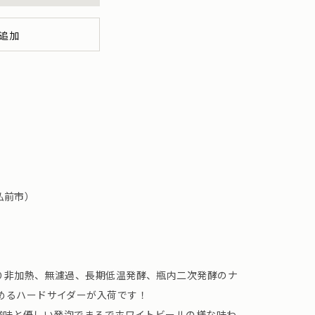
追加
弘前市）
より非加熱、無濾過、長期低温発酵、瓶内二次発酵のナ
めるハードサイダーが入荷です！
した酸味と優しい発泡でまるでホワイトビールの様な味わ