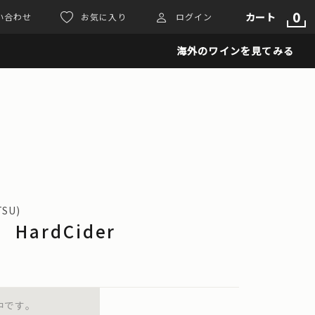
0
カート
い合わせ
お気に入り
ログイン
海外のワインを見てみる
TSU)
 HardCider
中です。