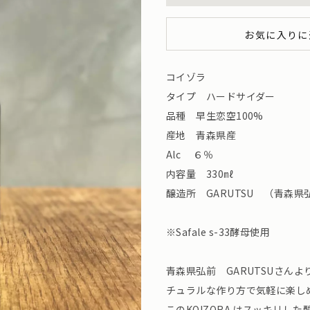
お気に入りに
コイゾラ
タイプ ハードサイダー
品種 早生恋空100%
産地 青森県産
Alc ６％
内容量 330㎖
醸造所 GARUTSU （青森県
※Safale s-33酵母使用
青森県弘前 GARUTSUさん
チュラルな作り方で気軽に楽し
このKOIZORA はスッキリ