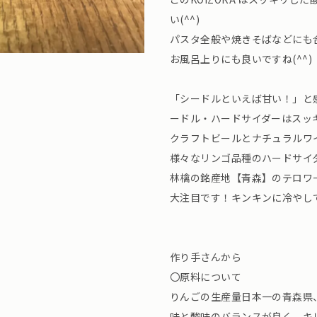
い(^^)
パスタ全般や焼きそばなどにも
お風呂上りにも良いですね(^^)
「シードルといえば甘い！」と
ードル・ハードサイダーはスッ
クラフトビールとナチュラルワ
様々なリンゴ品種のハードサイダ
林檎の銘産地【青森】のテロワ
大注目です！キンキンに冷やし
作り手さんから
〇原料について
りんごの生産量日本一の青森県
味と酸味のバランスが良く、キ