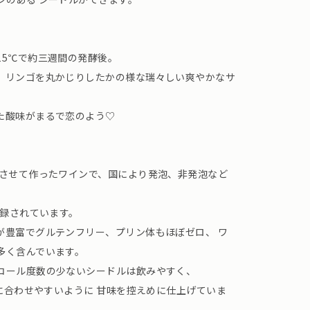
15℃で約三週間の発酵後。
。リンゴを丸かじりしたかの様な瑞々しい爽やかなサ
た酸味がまるで恋のよう♡
酵させて作ったワインで、国により発泡、非発泡など
登録されています。
が豊富でグルテンフリー、プリン体もほぼゼロ、 ワ
多く含んでいます。
コール度数の少ないシードルは飲みやすく、
事に合わせやすいように 甘味を控えめに仕上げていま