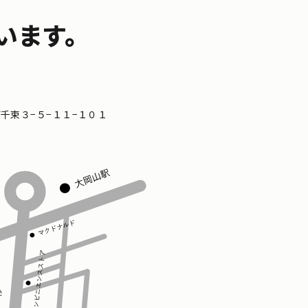
います。
区南千束３−５−１１−１０１