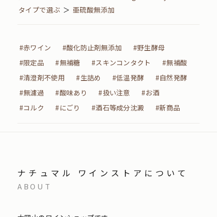
タイプで選ぶ
＞
亜硫酸無添加
#赤ワイン
#酸化防止剤無添加
#野生酵母
#限定品
#無補糖
#スキンコンタクト
#無補酸
#清澄剤不使用
#生詰め
#低温発酵
#自然発酵
#無濾過
#酸味あり
#扱い注意
#お酒
#コルク
#にごり
#酒石等成分沈澱
#新商品
ナチュマル ワインストアについて
ABOUT