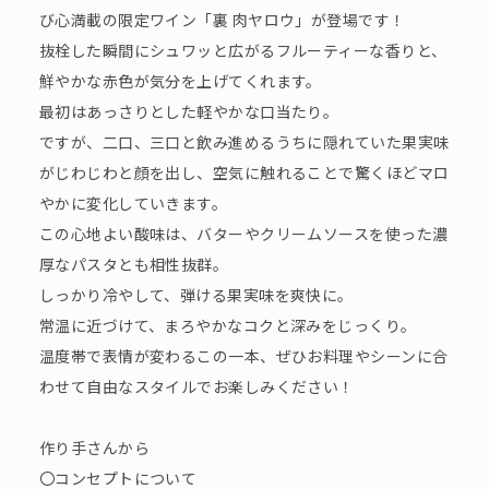
び心満載の限定ワイン「裏 肉ヤロウ」が登場です！
抜栓した瞬間にシュワッと広がるフルーティーな香りと、
鮮やかな赤色が気分を上げてくれます。
最初はあっさりとした軽やかな口当たり。
ですが、二口、三口と飲み進めるうちに隠れていた果実味
がじわじわと顔を出し、空気に触れることで驚くほどマロ
やかに変化していきます。
この心地よい酸味は、バターやクリームソースを使った濃
厚なパスタとも相性抜群。
しっかり冷やして、弾ける果実味を爽快に。
常温に近づけて、まろやかなコクと深みをじっくり。
温度帯で表情が変わるこの一本、ぜひお料理やシーンに合
わせて自由なスタイルでお楽しみください！
作り手さんから
〇コンセプトについて