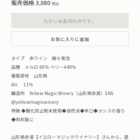
販売価格
3,080
税込
ただいま品切れ中です。
お気に入りに追加
タイプ 赤ワイン 微々発泡
品種 メルロ 60％ ベリーA40％
葡萄産地 ⼭形県
Alc 11％
醸造所 Yellow Magic Winery（山形県赤湯）SNS
@yellowmagicwinery
特徴 ◆酸化防⽌剤未使用◆⾃然派◆辛口◆カシスの香り
◆肉料理に
山形県赤湯【イエローマジックワイナリー】さんから、遊