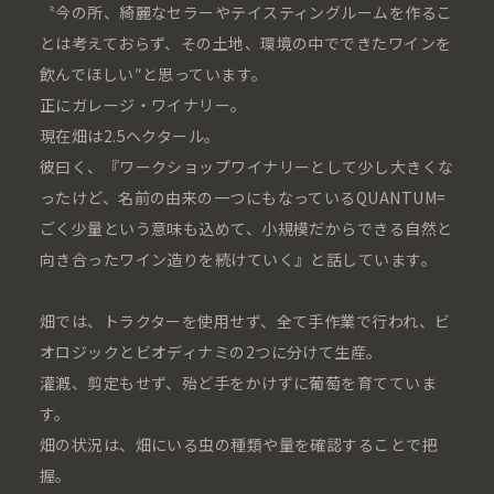
〝今の所、綺麗なセラーやテイスティングルームを作るこ
とは考えておらず、その土地、環境の中でできたワインを
飲んでほしい″と思っています。
正にガレージ・ワイナリー。
現在畑は2.5ヘクタール。
彼曰く、『ワークショップワイナリーとして少し大きくな
ったけど、名前の由来の一つにもなっているQUANTUM=
ごく少量という意味も込めて、小規模だからできる自然と
向き合ったワイン造りを続けていく』と話しています。
畑では、トラクターを使用せず、全て手作業で行われ、ビ
オロジックとビオディナミの2つに分けて生産。
灌漑、剪定もせず、殆ど手をかけずに葡萄を育てていま
す。
畑の状況は、畑にいる虫の種類や量を確認することで把
握。