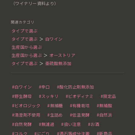
（ワイナリー資料より）
関連カテゴリ
タイプで選ぶ
タイプで選ぶ
＞
白ワイン
生産国から選ぶ
生産国から選ぶ
＞
オーストリア
タイプで選ぶ
＞
亜硫酸無添加
#白ワイン
#辛口
#酸化防止剤無添加
#野生酵母
#スッキリ
#ビオディナミ
#限定品
#ビオロジック
#無補糖
#有機栽培
#無補酸
#清澄剤不使用
#生詰め
#低温発酵
#自然派
#自然発酵
#無濾過
#扱い注意
#お酒
#コルク
#にごり
#酒石等成分沈澱
#新商品