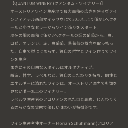
【QUANTUM WINERY (クアンタム・ワイナリー)】
オーストリアワイン生産地で最大面積の広さを誇るヴァイ
ンフィアテル西部マイッサウにて2010年より僅か1ヘクタ
ールと小さなセラーからワイン造りをスタート。
現在の畑の面積は僅か2ヘクタールの畑の葡萄から、白、
ロゼ、オレンジ、赤、白葡萄、黒葡萄の概念を取っ払っ
た、自由で型にはまらず、独自の哲学とワイン作りでワイ
ンを生産。
まさにその自由なスタイルはオルタナティブ。
醸造、哲学、ラベルなど、独自のこだわりを持ち、個性と
エネルギーに溢れたワインは、オーストリア国内でも類を
見ない唯一無二のワイナリー。
ラベルや生産者のフロリアンの見た目と裏腹、じんわりく
る柔らかな果実味で優しい味わいが特徴的です。
ワイン生産者件オーナーFlorian Schuhmann(フロリア