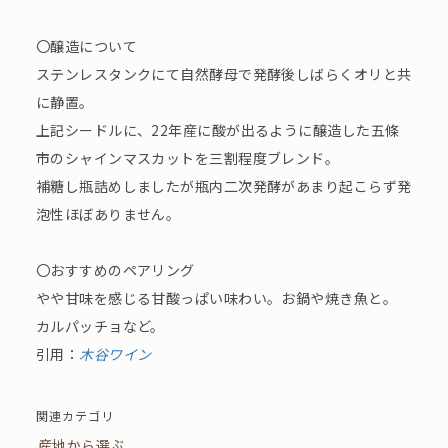
〇醸造について
ステンレスタンクにて自然酵母で発酵後しばらくオリと共
に静置。
上記シードルに、22年産に酸が出るように醸造した五條
市のシャインマスカットを三割程度ブレンド。
補糖し瓶詰めしましたが瓶内二次発酵があまり起こらず発
泡性ほぼありません。
〇おすすめのペアリング
やや甘味を感じる甘酸っぱい味わい。お鍋や焼き魚と。
カルパッチョなど。
引用：
木谷ワイン
関連カテゴリ
産地から選ぶ