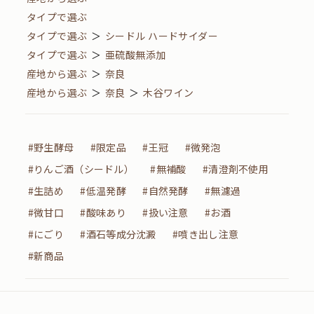
タイプで選ぶ
タイプで選ぶ
＞
シードル ハードサイダー
タイプで選ぶ
＞
亜硫酸無添加
産地から選ぶ
＞
奈良
産地から選ぶ
＞
奈良
＞
木谷ワイン
#野生酵母
#限定品
#王冠
#微発泡
#りんご酒（シードル）
#無補酸
#清澄剤不使用
#生詰め
#低温発酵
#自然発酵
#無濾過
#微甘口
#酸味あり
#扱い注意
#お酒
#にごり
#酒石等成分沈澱
#噴き出し注意
#新商品