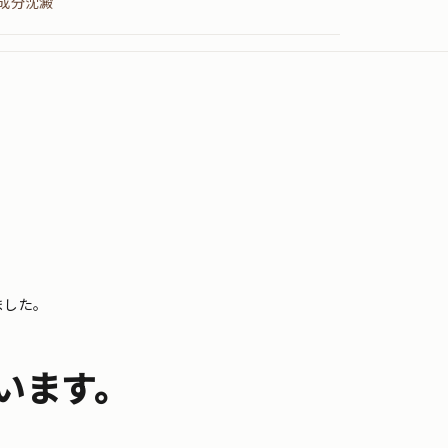
成分沈澱
ました。
います。