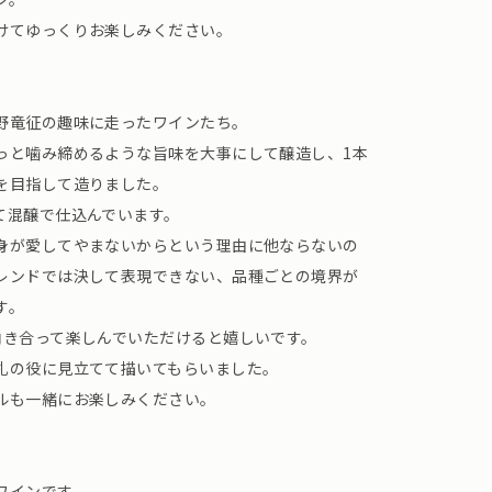
けてゆっくりお楽しみください。
野竜征の趣味に走ったワインたち。
っと噛み締めるような旨味を大事にして醸造し、1本
を目指して造りました。
て混醸で仕込んでいます。
身が愛してやまないからという理由に他ならないの
レンドでは決して表現できない、品種ごとの境界が
す。
向き合って楽しんでいただけると嬉しいです。
札の役に見立てて描いてもらいました。
ルも一緒にお楽しみください。
ワインです。