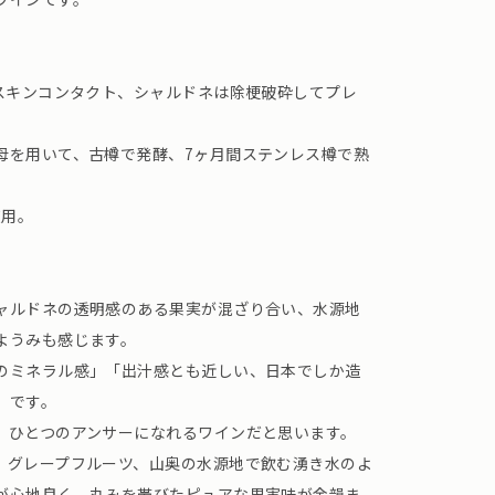
のスキンコンタクト、シャルドネは除梗破砕してプレ
母を用いて、古樽で発酵、7ヶ月間ステンレス樽で熟
使用。
ャルドネの透明感のある果実が混ざり合い、水源地
ようみも感じます。
のミネラル感」「出汁感とも近しい、日本でしか造
」です。
、ひとつのアンサーになれるワインだと思います。
、グレープフルーツ、山奥の水源地で飲む湧き水のよ
が心地良く、丸みを帯びたピュアな果実味が余韻ま