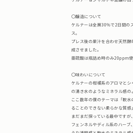
〇醸造について
ケルナーは全房30％で2日間
ス。
プレス後の果汁を合わせ天然酵
成させました。
亜硫酸は瓶詰め時のみ20ppm
〇味わいについて
ケルナーの柑橘系のアロマとシ
の湧き水のようなミネラル感の
ここ数年の僕のテーマは「軟水
ることのできない柔らかな質感
まだまだ探っている最中ですが
フェンネルやディル系のハーブ
うな透明感と軟水のミネラル感