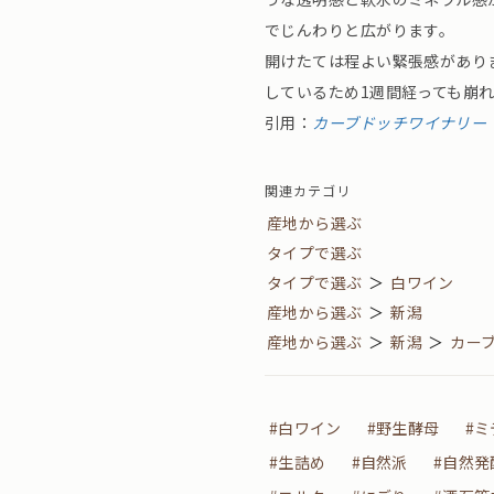
でじんわりと広がります。
開けたては程よい緊張感があり
しているため1週間経っても崩
引用：
カーブドッチワイナリー
関連カテゴリ
産地から選ぶ
タイプで選ぶ
タイプで選ぶ
＞
白ワイン
産地から選ぶ
＞
新潟
産地から選ぶ
＞
新潟
＞
カー
#白ワイン
#野生酵母
#
#生詰め
#自然派
#自然発