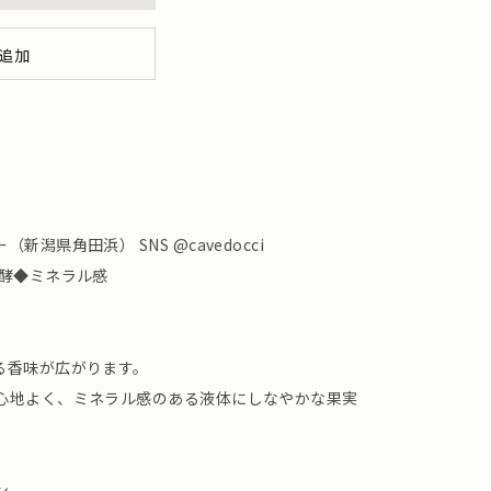
追加
潟県角田浜） SNS @cavedocci
発酵◆ミネラル感
る香味が広がります。
心地よく、ミネラル感のある液体にしなやかな果実
ン。