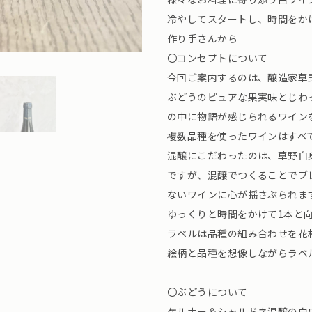
冷やしてスタートし、時間をか
作り手さんから
〇コンセプトについて
今回ご案内するのは、醸造家草
ぶどうのピュアな果実味とじわ
の中に物語が感じられるワイン
複数品種を使ったワインはすべ
混醸にこだわったのは、草野自
ですが、混醸でつくることでブ
ないワインに心が揺さぶられま
ゆっくりと時間をかけて1本と
ラベルは品種の組み合わせを花
絵柄と品種を想像しながらラベ
〇ぶどうについて
ケルナー＆シャルドネ混醸の白