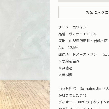
お気に入りに
タイプ 白ワイン
品種 ヴィオニエ100%
産地 山梨県勝沼町・岩崎地区
Alc 12.5％
醸造所 ドメーヌ・ジン （山
※要冷蔵保管
※無濾過
※無補糖
山梨県勝沼 Domaine Jin
が届きました(^^)
ヴィオニエ100%の日本ワイン
やや若めのレモンイエロー。