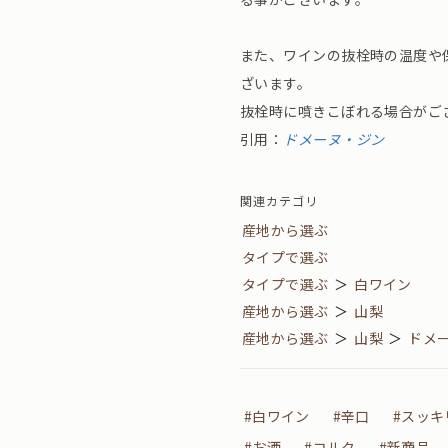
また、ワインの抜栓時の温度や
ざいます。
抜栓時に噴きこぼれる場合がご
引用：
ドメーヌ・ジン
関連カテゴリ
産地から選ぶ
タイプで選ぶ
タイプで選ぶ
＞
白ワイン
産地から選ぶ
＞
山梨
産地から選ぶ
＞
山梨
＞
ドメ
#白ワイン
#辛口
#スッキ
#お酒
#コルク
#新商品