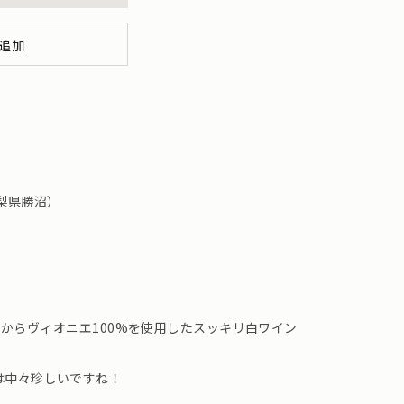
追加
梨県勝沼）
 さんからヴィオニエ100%を使用したスッキリ白ワイン
は中々珍しいですね！