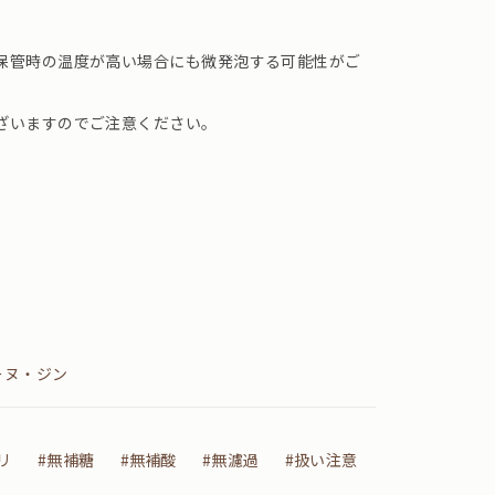
保管時の温度が高い場合にも微発泡する可能性がご
ざいますのでご注意ください。
ーヌ・ジン
リ
#無補糖
#無補酸
#無濾過
#扱い注意