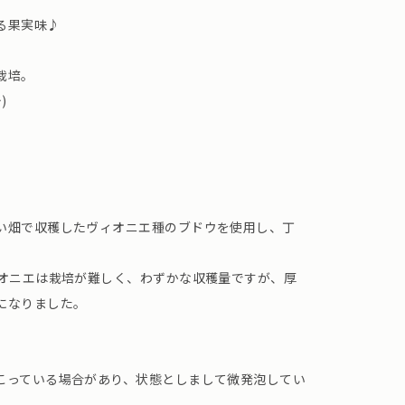
る果実味♪
栽培。
)
い畑で収穫したヴィオニエ種のブドウを使用し、丁
ィオニエは栽培が難しく、わずかな収穫量ですが、厚
になりました。
こっている場合があり、状態としまして微発泡してい