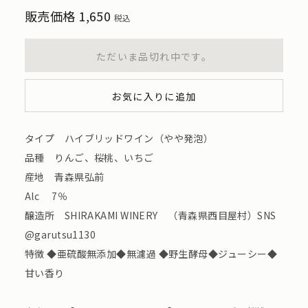
販売価格
1,650
税込
ただいま品切れ中です。
お気に入りに追加
タイプ ハイブリッドワイン（やや発泡）
品種 りんご、桜桃、いちご
産地 青森県弘前
Alc 7％
醸造所 SHIRAKAMI WINERY （青森県西目屋村）SNS
@garutsu1130
特徴 ◆亜硫酸無添加◆無濾過 ◆野生酵母◆ジューシー◆
甘い香り