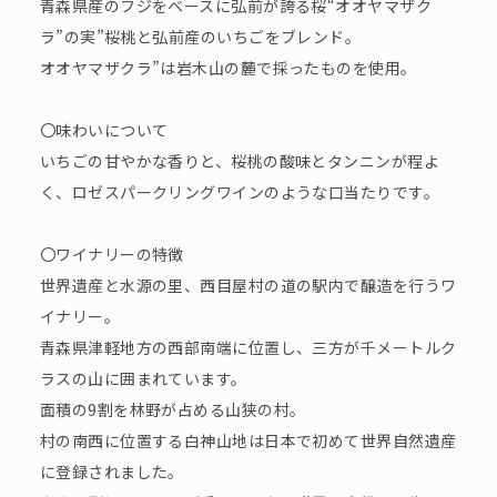
青森県産のフジをベースに弘前が誇る桜“オオヤマザク
ラ”の実”桜桃と弘前産のいちごをブレンド。
オオヤマザクラ”は岩木山の麓で採ったものを使用。
〇味わいについて
いちごの甘やかな香りと、桜桃の酸味とタンニンが程よ
く、ロゼスパークリングワインのような口当たりです。
〇ワイナリーの特徴
世界遺産と水源の里、西目屋村の道の駅内で醸造を行うワ
イナリー。
青森県津軽地方の西部南端に位置し、三方が千メートルク
ラスの山に囲まれています。
面積の9割を林野が占める山狭の村。
村の南西に位置する白神山地は日本で初めて世界自然遺産
に登録されました。