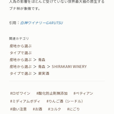
人為の影響をほとんど受けていない世界最大級の原生する
ブナ林が象徴です。
引用：
白神ワイナリーGARUTSU
関連カテゴリ
産地から選ぶ
タイプで選ぶ
産地から選ぶ
＞
青森
産地から選ぶ
＞
青森
＞
SHIRAKAMI WINERY
タイプで選ぶ
＞
果実酒
#ロゼワイン
#酸化防止剤無添加
#ペティアン
#ミディアムボディ
#りんご酒（シードル）
#扱い注意
#お酒
#コルク
#にごり