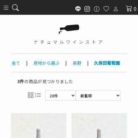
0
ナチュマル
ワインストア
全て
|
産地から選ぶ
|
長野
|
久保田葡萄園
3件
の商品が見つかりました