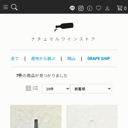
0
ナチュマル
ワインストア
全て
|
産地から選ぶ
|
岡山
|
GRAPE SHIP
7件
の商品が見つかりました