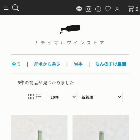
0
ナチュマル
ワインストア
全て
|
産地から選ぶ
|
岩手
|
もんのすけ農園
3件
の商品が見つかりました