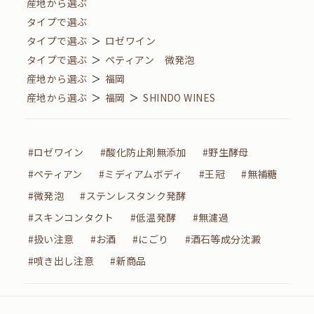
産地から選ぶ
タイプで選ぶ
タイプで選ぶ
＞
ロゼワイン
タイプで選ぶ
＞
ペティアン 微発泡
産地から選ぶ
＞
福岡
産地から選ぶ
＞
福岡
＞
SHINDO WINES
#ロゼワイン
#酸化防止剤無添加
#野生酵母
#ペティアン
#ミディアムボディ
#王冠
#無補糖
#微発泡
#ステンレスタンク発酵
#スキンコンタクト
#低温発酵
#無濾過
#扱い注意
#お酒
#にごり
#酒石等成分沈澱
#噴き出し注意
#新商品