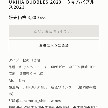
UKIHA BUBBLES 2023 ウキハバブル
ス2023
販売価格
3,300
税込
ただいま品切れ中です。
お気に入りに追加
タイプ 軽めロゼ泡
品種 キャンベルアーリー 60%ピオーネ30％ 巨峰10％
産地 福岡県うきは産
Alc ８％
醸造所 SHINDO WINES 新道ワインズ （福岡県朝倉
市）
SNS @sakamoto_shindowines
特徴 ◆亜硫酸無添加◆無濾過 ◆野生酵母◆無補糖◆甘い