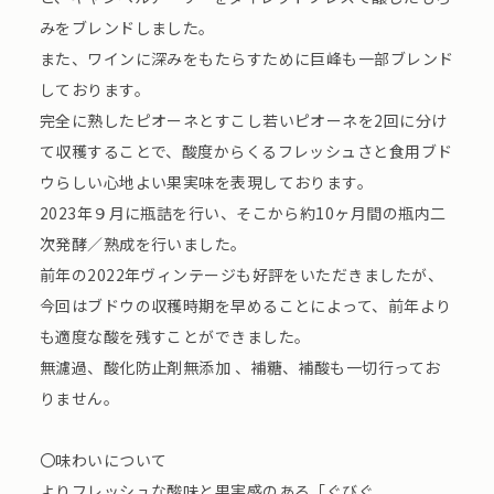
みをブレンドしました。
また、ワインに深みをもたらすために巨峰も一部ブレンド
しております。
完全に熟したピオーネとすこし若いピオーネを2回に分け
て収穫することで、酸度からくるフレッシュさと食用ブド
ウらしい心地よい果実味を表現しております。
2023年９月に瓶詰を行い、そこから約10ヶ月間の瓶内二
次発酵／熟成を行いました。
前年の2022年ヴィンテージも好評をいただきましたが、
今回はブドウの収穫時期を早めることによって、前年より
も適度な酸を残すことができました。
無濾過、酸化防止剤無添加 、補糖、補酸も一切行ってお
りません。
〇味わいについて
よりフレッシュな酸味と果実感のある「ぐびぐ